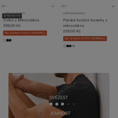
Přizpůsobitelný
Přizpůsobitelný
STRETCH FIT
Tričko z Mikrovlákna
Pánské funkční boxerky z
399,00 Kč
mikrovlákna
259,00 Kč
Mix & Match 3+1/5+2 ZDARMA
Mix & Match 3+1/5+2 ZDARMA
+8