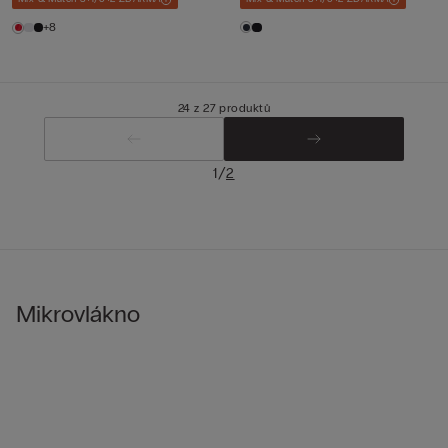
+8
24 z 27 produktů
/
1
2
Mikrovlákno