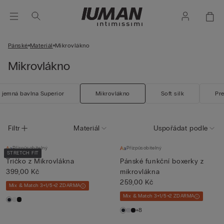
Pánské
Materiál
Mikrovlákno
Mikrovlákno
a jemná bavlna Superior
Mikrovlákno
Soft silk
Pr
Filtr
Materiál
Uspořádat podle
Přizpůsobitelný
Přizpůsobitelný
STRETCH FIT
Tričko z Mikrovlákna
Pánské funkční boxerky z
399,00 Kč
mikrovlákna
259,00 Kč
Mix & Match 3+1/5+2 ZDARMA
Mix & Match 3+1/5+2 ZDARMA
+8