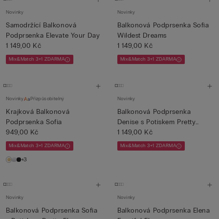
Novinky
Novinky
Samodržící Balkonová
Balkonová Podprsenka Sofia
Podprsenka Elevate Your Day
Wildest Dreams
1 149,00 Kč
1 149,00 Kč
Mix&Match 3+1 ZDARMA
Mix&Match 3+1 ZDARMA
Novinky
Přizpůsobitelný
Novinky
Krajková Balkonová
Balkonová Podprsenka
Podprsenka Sofia
Denise s Potiskem Pretty
949,00 Kč
Flow...
1 149,00 Kč
Mix&Match 3+1 ZDARMA
Mix&Match 3+1 ZDARMA
+3
Novinky
Novinky
Balkonová Podprsenka Sofia
Balkonová Podprsenka Elena