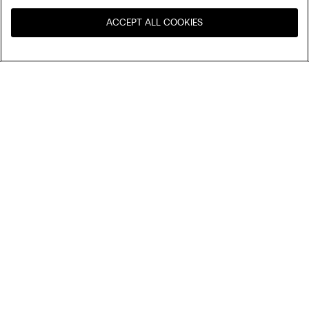
ACCEPT ALL COOKIES
Navštivte e-shop ve vaší
United States
zemi
Uspořádat podle
Nejlépe prodávané
Ceny sestupně
My Intimissimi
Ceny vzestupně
Nejnovější
Dárková karta
Udržitelnost