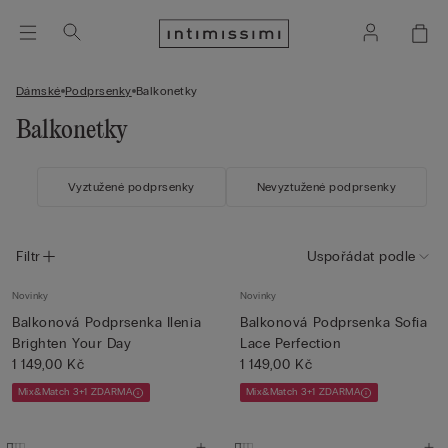
Dámské
Podprsenky
Balkonetky
Balkonetky
Vyztužené podprsenky
Nevyztužené podprsenky
Filtr
Uspořádat podle
Novinky
Novinky
Balkonová Podprsenka Ilenia
Balkonová Podprsenka Sofia
Brighten Your Day
Lace Perfection
1 149,00 Kč
1 149,00 Kč
Mix&Match 3+1 ZDARMA
Mix&Match 3+1 ZDARMA