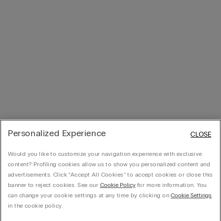
Personalized Experience
CLOSE
Would you like to customize your navigation experience with exclusive
content? Profiling cookies allow us to show you personalized content and
advertisements. Click “Accept All Cookies” to accept cookies or close this
banner to reject cookies. See our
Cookie Policy
for more information. You
can change your cookie settings at any time by clicking on
Cookie Settings
in the cookie policy.