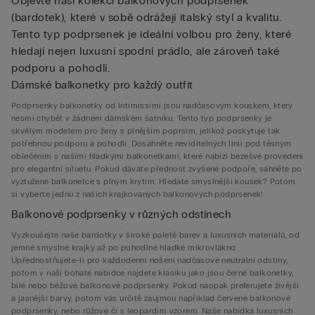
Objevte naši kolekci balkonových podprsenek
(bardotek), které v sobě odrážejí italský styl a kvalitu.
Tento typ podprsenek je ideální volbou pro ženy, které
hledají nejen luxusní spodní prádlo, ale zároveň také
podporu a pohodlí.
Dámské balkonetky pro každý outfit
Podprsenky balkonetky od Intimissimi jsou nadčasovým kouskem, který
nesmí chybět v žádném dámském šatníku. Tento typ podprsenky je
skvělým modelem pro ženy s plnějším poprsím, jelikož poskytuje tak
potřebnou podporu a pohodlí. Dosáhněte neviditelných linií pod těsným
oblečením s našimi hladkými balkonetkami, které nabízí bezešvé provedení
pro elegantní siluetu. Pokud dáváte přednost zvýšené podpoře, sáhněte po
vyztužené balkonetce s plným krytím. Hledáte smyslnější kousek? Potom
si vyberte jednu z našich krajkovaných balkonových podprsenek!
Balkonové podprsenky v různých odstínech
Vyzkoušejte naše bardotky v široké paletě barev a luxusních materiálů, od
jemné smyslné krajky až po pohodlné hladké mikrovlákno.
Upřednostňujete-li pro každodenní nošení nadčasové neutrální odstíny,
potom v naší bohaté nabídce najdete klasiku jako jsou černé balkonetky,
bílé nebo béžové balkonové podprsenky. Pokud naopak preferujete živější
a jasnější barvy, potom vás určitě zaujmou například červené balkonové
podprsenky, nebo růžové či s leopardím vzorem. Naše nabídka luxusních