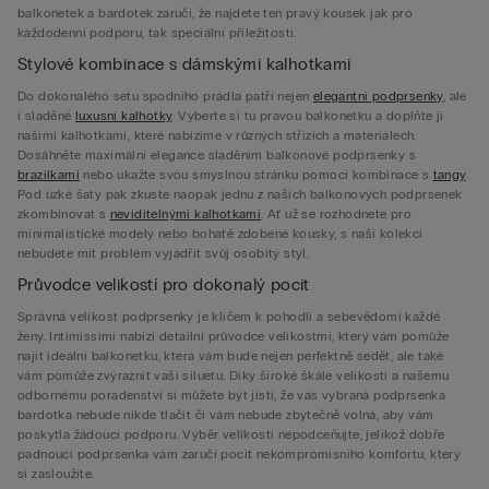
balkonetek a bardotek zaručí, že najdete ten pravý kousek jak pro
každodenní podporu, tak speciální příležitosti.
Stylové kombinace s dámskými kalhotkami
Do dokonalého setu spodního prádla patří nejen
elegantní podprsenky
, ale
i sladěné
luxusní kalhotky
. Vyberte si tu pravou balkonetku a doplňte ji
našimi kalhotkami, které nabízíme v různých střizích a materiálech.
Dosáhněte maximální elegance sladěním balkonové podprsenky s
brazilkami
nebo ukažte svou smyslnou stránku pomocí kombinace s
tangy
.
Pod úzké šaty pak zkuste naopak jednu z našich balkonových podprsenek
zkombinovat s
neviditelnými kalhotkami
. Ať už se rozhodnete pro
minimalistické modely nebo bohatě zdobené kousky, s naší kolekcí
nebudete mít problém vyjádřit svůj osobitý styl.
Průvodce velikostí pro dokonalý pocit
Správná velikost podprsenky je klíčem k pohodlí a sebevědomí každé
ženy. Intimissimi nabízí detailní průvodce velikostmi, který vám pomůže
najít ideální balkonetku, která vám bude nejen perfektně sedět, ale také
vám pomůže zvýraznit vaši siluetu. Díky široké škále velikostí a našemu
odbornému poradenství si můžete být jisti, že vás vybraná podprsenka
bardotka nebude nikde tlačit či vám nebude zbytečně volná, aby vám
poskytla žádoucí podporu. Výběr velikosti nepodceňujte, jelikož dobře
padnoucí podprsenka vám zaručí pocit nekompromisního komfortu, který
si zasloužíte.