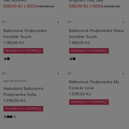
Get Noticed
Brighten Your Day
569,00 Kč
(-50%)
569,00 Kč
(-50%)
1 149,00 Kč
1 149,00 Kč
Balkonová Podprsenka
Balkonová Podprsenka Elena
Invisible Touch
Invisible Touch
1 149,00 Kč
1 149,00 Kč
Mix&Match 3+1 ZDARMA
Mix&Match 3+1 ZDARMA
Přizpůsobitelný
Balkonová Podprsenka My
Forever Love
Hedvábná Balkonová
1 299,00 Kč
Podprsenka Sofia
1 299,00 Kč
Mix&Match 3+1 ZDARMA
Mix&Match 3+1 ZDARMA
+3