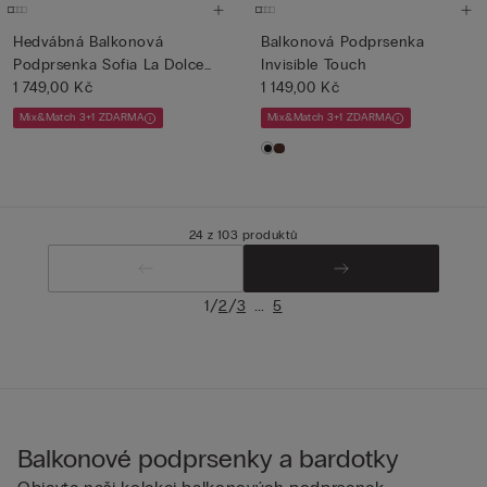
Hedvábná Balkonová
Balkonová Podprsenka
Podprsenka Sofia La Dolce
Invisible Touch
Vita
1 749,00 Kč
1 149,00 Kč
Mix&Match 3+1 ZDARMA
Mix&Match 3+1 ZDARMA
24 z 103 produktů
/
/
...
1
2
3
5
Balkonové podprsenky a bardotky