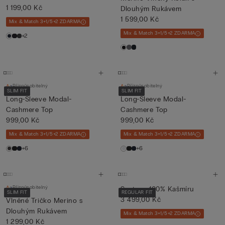
1 199,00 Kč
Dlouhým Rukávem
1 599,00 Kč
Mix & Match 3+1/5+2 ZDARMA
Mix & Match 3+1/5+2 ZDARMA
+2
Přizpůsobitelný
Přizpůsobitelný
SLIM FIT
SLIM FIT
Long-Sleeve Modal-
Long-Sleeve Modal-
Cashmere Top
Cashmere Top
999,00 Kč
999,00 Kč
Mix & Match 3+1/5+2 ZDARMA
Mix & Match 3+1/5+2 ZDARMA
+6
+6
Přizpůsobitelný
Svetr ze 100% Kašmíru
SLIM FIT
REGULAR FIT
3 499,00 Kč
Vlněné Tričko Merino s
Dlouhým Rukávem
Mix & Match 3+1/5+2 ZDARMA
1 299,00 Kč