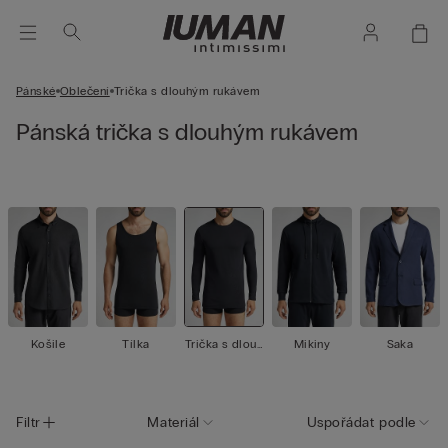
Pánské
Oblečení
Trička s dlouhým rukávem
Pánská trička s dlouhým rukávem
Košile
Tílka
Trička s dlouh
Mikiny
Saka
ým rukávem
Filtr
Materiál
Uspořádat podle