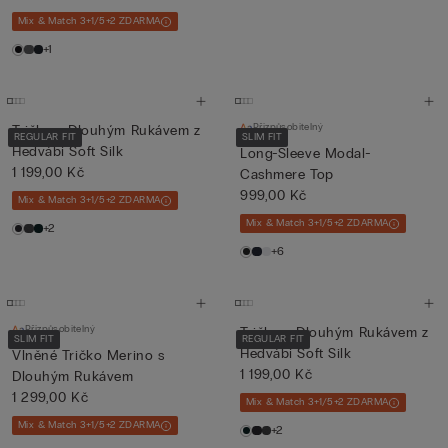
Mix & Match 3+1/5+2 ZDARMA
+1
Přizpůsobitelný
Tričko s Dlouhým Rukávem z
REGULAR FIT
SLIM FIT
Hedvábí Soft Silk
Long-Sleeve Modal-
1 199,00 Kč
Cashmere Top
999,00 Kč
Mix & Match 3+1/5+2 ZDARMA
Mix & Match 3+1/5+2 ZDARMA
+2
+6
Přizpůsobitelný
Tričko s Dlouhým Rukávem z
SLIM FIT
REGULAR FIT
Hedvábí Soft Silk
Vlněné Tričko Merino s
1 199,00 Kč
Dlouhým Rukávem
1 299,00 Kč
Mix & Match 3+1/5+2 ZDARMA
Mix & Match 3+1/5+2 ZDARMA
+2