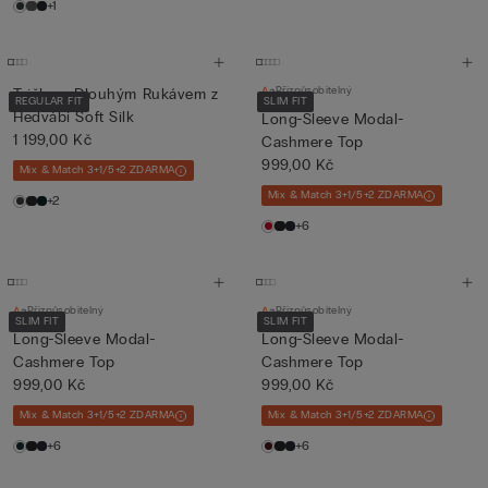
+1
Přizpůsobitelný
Tričko s Dlouhým Rukávem z
REGULAR FIT
SLIM FIT
Hedvábí Soft Silk
Long-Sleeve Modal-
1 199,00 Kč
Cashmere Top
999,00 Kč
Mix & Match 3+1/5+2 ZDARMA
Mix & Match 3+1/5+2 ZDARMA
+2
+6
Přizpůsobitelný
Přizpůsobitelný
SLIM FIT
SLIM FIT
Long-Sleeve Modal-
Long-Sleeve Modal-
Cashmere Top
Cashmere Top
999,00 Kč
999,00 Kč
Mix & Match 3+1/5+2 ZDARMA
Mix & Match 3+1/5+2 ZDARMA
+6
+6