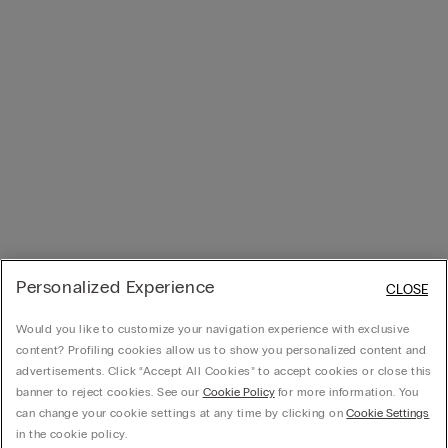
Personalized Experience
CLOSE
Would you like to customize your navigation experience with exclusive
content? Profiling cookies allow us to show you personalized content and
advertisements. Click “Accept All Cookies” to accept cookies or close this
banner to reject cookies. See our
Cookie Policy
for more information. You
can change your cookie settings at any time by clicking on
Cookie Settings
in the cookie policy.