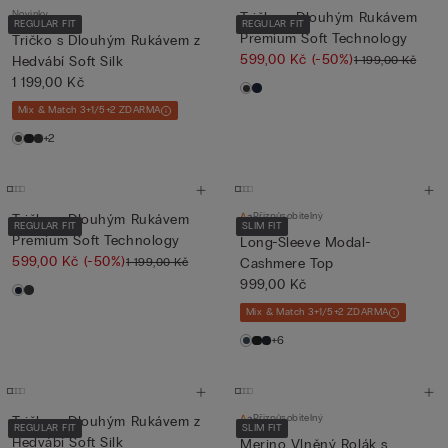
Novinky
Tričko s Dlouhým Rukávem
REGULAR FIT
REGULAR FIT
Premium Soft Technology
Tričko s Dlouhým Rukávem z
599,00 Kč
(-50%)
1 199,00 Kč
Hedvábí Soft Silk
1 199,00 Kč
Mix & Match 3+1/5+2 ZDARMA
+2
Přizpůsobitelný
Tričko s Dlouhým Rukávem
REGULAR FIT
SLIM FIT
Premium Soft Technology
Long-Sleeve Modal-
599,00 Kč
(-50%)
1 199,00 Kč
Cashmere Top
999,00 Kč
Mix & Match 3+1/5+2 ZDARMA
+6
Přizpůsobitelný
Tričko s Dlouhým Rukávem z
REGULAR FIT
SLIM FIT
Hedvábí Soft Silk
Merino Vlněný Rolák s