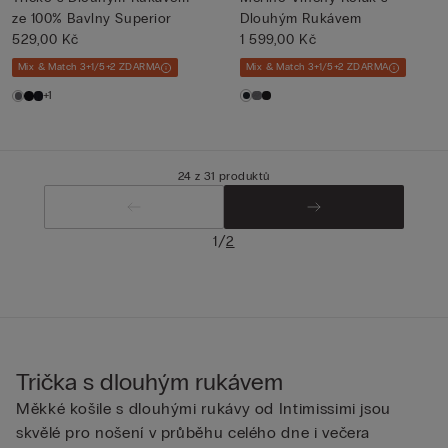
ze 100% Bavlny Superior
Dlouhým Rukávem
529,00 Kč
1 599,00 Kč
Mix & Match 3+1/5+2 ZDARMA
Mix & Match 3+1/5+2 ZDARMA
+1
24 z 31 produktů
/
1
2
Trička s dlouhým rukávem
Měkké košile s dlouhými rukávy od Intimissimi jsou
skvělé pro nošení v průběhu celého dne i večera