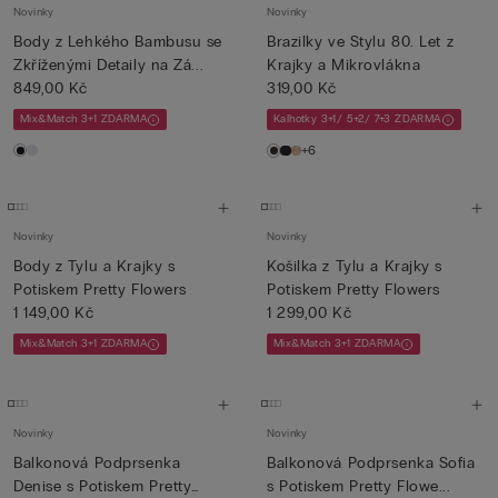
Novinky
Novinky
Body z Lehkého Bambusu se
Brazilky ve Stylu 80. Let z
Zkříženými Detaily na Zá...
Krajky a Mikrovlákna
849,00 Kč
319,00 Kč
Mix&Match 3+1 ZDARMA
Kalhotky 3+1/ 5+2/ 7+3 ZDARMA
+6
Novinky
Novinky
Body z Tylu a Krajky s
Košilka z Tylu a Krajky s
Potiskem Pretty Flowers
Potiskem Pretty Flowers
1 149,00 Kč
1 299,00 Kč
Mix&Match 3+1 ZDARMA
Mix&Match 3+1 ZDARMA
Novinky
Novinky
Balkonová Podprsenka
Balkonová Podprsenka Sofia
Denise s Potiskem Pretty
s Potiskem Pretty Flowe...