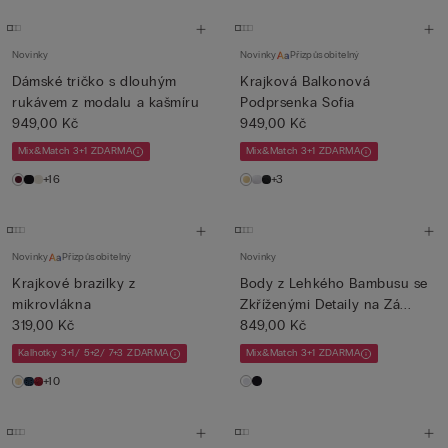
Novinky
Novinky
Přizpůsobitelný
Dámské tričko s dlouhým
Krajková Balkonová
rukávem z modalu a kašmíru
Podprsenka Sofia
949,00 Kč
949,00 Kč
Mix&Match 3+1 ZDARMA
Mix&Match 3+1 ZDARMA
+16
+3
Novinky
Přizpůsobitelný
Novinky
Krajkové brazilky z
Body z Lehkého Bambusu se
mikrovlákna
Zkříženými Detaily na Zá...
319,00 Kč
849,00 Kč
Kalhotky 3+1/ 5+2/ 7+3 ZDARMA
Mix&Match 3+1 ZDARMA
+10