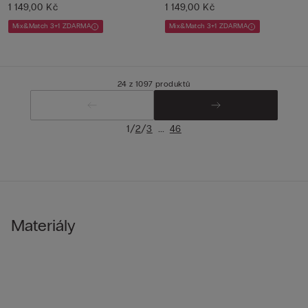
Flow...
1 149,00 Kč
1 149,00 Kč
Mix&Match 3+1 ZDARMA
Mix&Match 3+1 ZDARMA
24 z 1097 produktů
/
/
...
1
2
3
46
Materiály