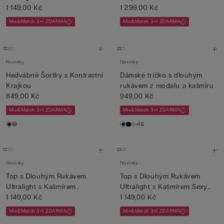
1 149,00 Kč
1 299,00 Kč
Mix&Match 3+1 ZDARMA
Mix&Match 3+1 ZDARMA
Novinky
Novinky
Hedvábné Šortky s Kontrastní
Dámské tričko s dlouhým
Krajkou
rukávem z modalu a kašmíru
849,00 Kč
949,00 Kč
Mix&Match 3+1 ZDARMA
Mix&Match 3+1 ZDARMA
+16
Novinky
Novinky
Top s Dlouhým Rukávem
Top s Dlouhým Rukávem
Ultralight s Kašmírem
Ultralight s Kašmírem Sexy
Wildes...
1 149,00 Kč
S...
1 149,00 Kč
Mix&Match 3+1 ZDARMA
Mix&Match 3+1 ZDARMA