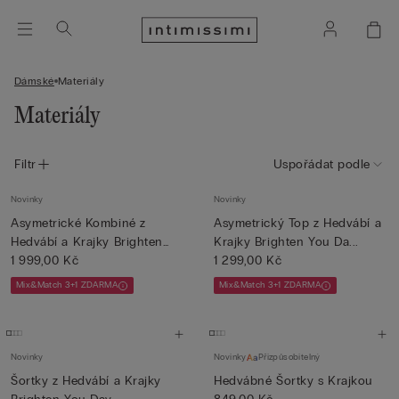
Dámské
Materiály
Materiály
Filtr
Uspořádat podle
Novinky
Novinky
Asymetrické Kombiné z
Asymetrický Top z Hedvábí a
Hedvábí a Krajky Brighten
Krajky Brighten You Da...
Yo...
1 999,00 Kč
1 299,00 Kč
Mix&Match 3+1 ZDARMA
Mix&Match 3+1 ZDARMA
Novinky
Novinky
Přizpůsobitelný
Šortky z Hedvábí a Krajky
Hedvábné Šortky s Krajkou