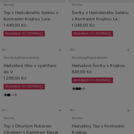
Novinky
Novinky
Top z Hedvábného Saténu s
Šortky z Hedvábného Saténu
Kontrastní Krajkou Lace ...
s Kontrastní Krajkou La...
1 449,00 Kč
1 049,00 Kč
Mix&Match 3+1 ZDARMA
Mix&Match 3+1 ZDARMA
Novinky
Přizpůsobitelný
Novinky
Přizpůsobitelný
Hedvábné tílko s výstřihem
Hedvábné Šortky s Krajkou
do V
849,00 Kč
1 299,00 Kč
Mix&Match 3+1 ZDARMA
Mix&Match 3+1 ZDARMA
+9
+9
Novinky
Novinky
Top s Dlouhým Rukávem
Hedvábný Top s Kontrastní
Ultralight s Kašmírem Elevat...
Krajkou