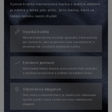
Vysoce kvalitní mercerovaná bavlna s lesklým efektem
je odolná a lehká jako pírko. Je to bavlna, která ve
Vašem šatníku nesmí chybět.
Vysoká kvalita
Mercerovaná bavlna prochází úpravami, které posilují
její vlastnosti, jako je pevnost, lesk a prodyšnost, a
dosahuje tak vysokých standardů kvality.
Extrémní jemnost
Mimořádně hebká tkanina, která jemně hladí pokožku
a zajišťuje prodyšnost a svěžest na každém kroku.
Všestranná elegance
Díky lesku a intenzitě barvy je ideální pro rafinované
spodní prádlo, které vyniká pro svoji nadčasovou
eleganci.