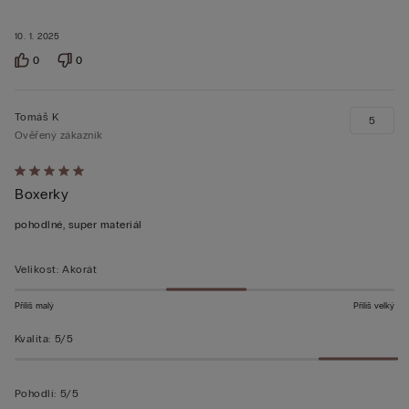
10. 1. 2025
0
0
Tomáš K
5
Ověřený zákazník
Hodnocení:
Boxerky
5
z 5
pohodlné, super materiál
Velikost
:
Akorát
Příliš malý
Příliš velký
Kvalita
:
5/5
Pohodlí
:
5/5