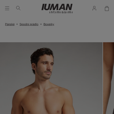
Pánské
Spodní prádlo
Boxerky