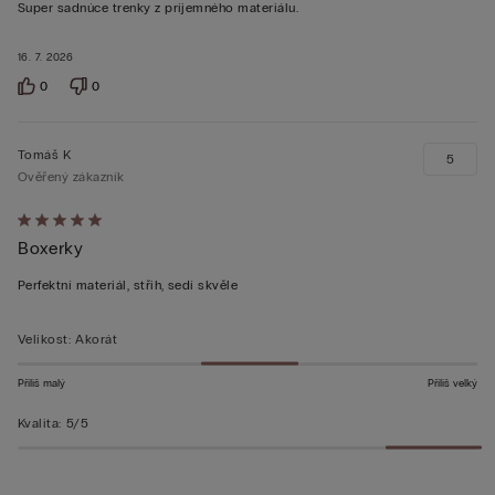
z 5
Super sadnúce trenky z príjemného materiálu.
16. 7. 2026
0
0
Tomáš K
5
Ověřený zákazník
Hodnocení:
Boxerky
5
z 5
Perfektní materiál, střih, sedí skvěle
Velikost
:
Akorát
Příliš malý
Příliš velký
Kvalita
:
5/5