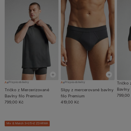
Přizpůsobitelný
Přizpůsobitelný
Tričko
Bavlny 
Tričko z Mercerizované
Slipy z mercerované bavlny
Prem...
799,00
Bavlny filo Premium
filo Premium
799,00 Kč
419,00 Kč
Mix & Match 3+1/5+2 ZDARMA