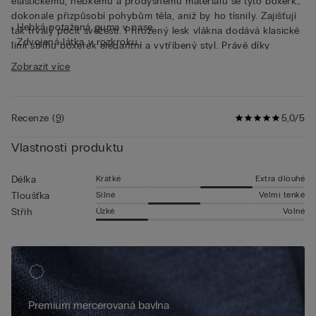
elastickému, hebkému a prodyšnému materiálu se tyto boxerky
dokonale přizpůsobí pohybům těla, aniž by ho tísnily. Zajišťují
• Hebká potažená guma v pase
tak trvalý pocit svěžesti. Přirozený lesk vlákna dodává klasické
• Zdvojená látka v rozkroku
linii střihu boxerek elegantní a vytříbený styl. Právě díky
• Dlouhý model
nadstandardním vlastnostem této tkaniny jsou tyto boxerky
Zobrazit více
• Obepínají tělo
ideální volbou pro ty, kteří nechtějí slevit z bezchybného střihu,
• Model je vysoký 185 cm a má na sobě velikost 5 / L / 42
elegance a stylu, a to ani v každodenních činnostech, ani při
významnějších příležitostech.
Recenze
(
9
)
5,0/5
Vlastnosti produktu
Krátké
Extra dlouhé
Délka
Silné
Velmi tenké
Tloušťka
Úzké
Volné
Střih
Premium mercerovaná bavlna