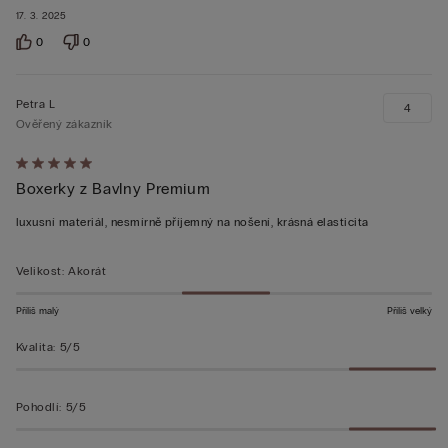
17. 3. 2025
0
0
Petra L
4
Ověřený zákazník
Hodnocení:
Boxerky z Bavlny Premium
5
z 5
luxusní materiál, nesmírně příjemný na nošení, krásná elasticita
Velikost
:
Akorát
Příliš malý
Příliš velký
Kvalita
:
5/5
Pohodlí
:
5/5