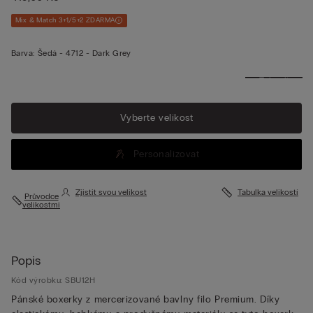
Mix & Match 3+1/5+2 ZDARMA
Barva:
Šedá -
4712 - Dark Grey
Zobrazit
více
Vyberte velikost
Personalizovat
Zjistit svou velikost
Tabulka velikostí
Průvodce
velikostmi
Popis
Kód výrobku: SBU12H
Pánské boxerky z mercerizované bavlny filo Premium. Díky