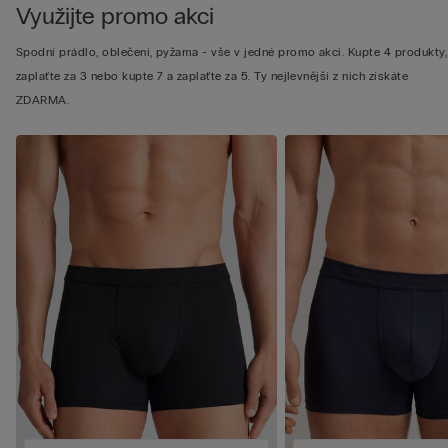
Využijte promo akci
Spodní prádlo, oblečení, pyžama - vše v jedné promo akci. Kupte 4 produkty,
zaplaťte za 3 nebo kupte 7 a zaplaťte za 5. Ty nejlevnější z nich získáte
ZDARMA.