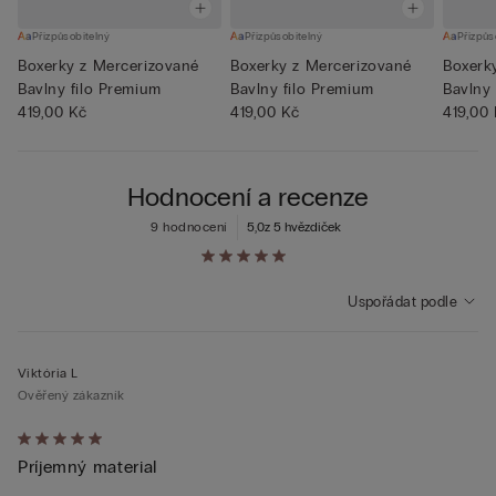
Přizpůsobitelný
Přizpůsobitelný
Přizpůs
Boxerky z Mercerizované
Boxerky z Mercerizované
Boxerk
Bavlny filo Premium
Bavlny filo Premium
Bavlny 
419,00 Kč
419,00 Kč
419,00
Hodnocení a recenze
9 hodnocení
5,0
z 5 hvězdiček
Uspořádat podle
Viktória L
Ověřený zákazník
Hodnocení:
Príjemný material
5