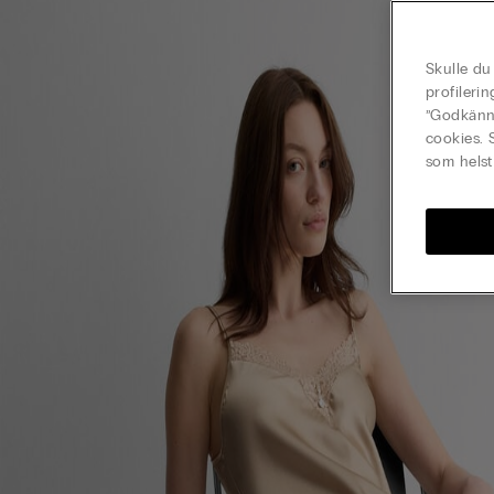
Skulle du
profileri
”Godkänn 
cookies. 
som helst