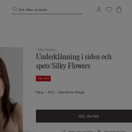
Sök efter produkt
Silky Flowers
Underklänning i siden och
spets Silky Flowers
Rea 4x3
Färg:
-
447j - Mandorla Beige
Välj storlek