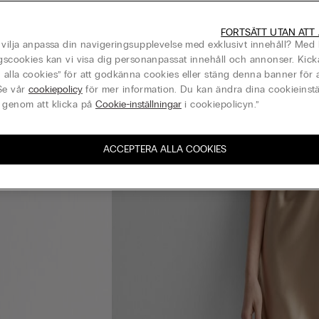
FORTSÄTT UTAN ATT
 vilja anpassa din navigeringsupplevelse med exklusivt innehåll? Med 
ngscookies kan vi visa dig personanpassat innehåll och annonser. Kick
alla cookies” för att godkänna cookies eller stäng denna banner för a
Se vår
cookiepolicy
för mer information. Du kan ändra dina cookieinstä
 genom att klicka på
Cookie-inställningar
i cookiepolicyn.”
ACCEPTERA ALLA COOKIES