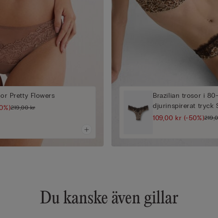
sor Pretty Flowers
Brazilian trosor i 8
djurinspirerat tryck
50%)
219,00 kr
109,00 kr
(-50%)
219,
Du kanske även gillar