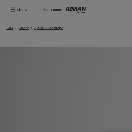
Meny
För honom:
Dam
Kläder
Kjolar / Klänningar