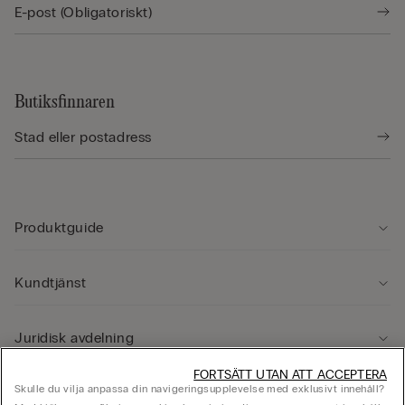
Butiksfinnaren
Produktguide
Kundtjänst
Juridisk avdelning
FORTSÄTT UTAN ATT ACCEPTERA
Skulle du vilja anpassa din navigeringsupplevelse med exklusivt innehåll?
Företag