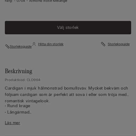
Färg:
-
070k - Almond Rose Melange
Välj storlek
Hitta din storlek
Storleksguide
Storleksguide
Beskrivning
Produktkod: CLD964
Cardigan i mjuk hålmönstrad bomullsväv. Mycket bekväm och
följsam cardigan som är perfekt att sova i eller som tröja med
romantisk vintagelook.
• Rund krage
• Långärmad
• Knäppning mitt fram
Läs mer
• Normal passform
• Modellen är 175 cm lång och har på sig storlek S