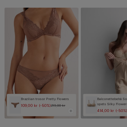
Brazilian trosor Pretty Flowers
Balconettebehå Sof
spets Silky Flower
109,00 kr
(-50%)
219,00 kr
414,00 kr
(-50%