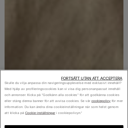
FORTSÄTT UTAN ATT ACCEPTERA
Skulle du vilja anpassa din navigeringsupplevelse med exklusivt innehåll?
Med hjälp av profileringscookies kan vi visa dig personanpassat innehåll
och annonser. Kicka på ”Godkänn alla cookies” för att godkänna cookies
eller stäng denna banner för att avvisa cookies. Se vår
cookiepolicy
för mer
information. Du kan ändra dina cookieinställningar när som helst genom
att klicka på
Cookie-inställningar
i cookiepolicyn.”