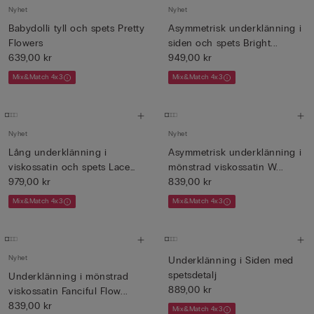
Nyhet
Nyhet
Babydolli tyll och spets Pretty
Asymmetrisk underklänning i
Flowers
siden och spets Bright...
639,00 kr
949,00 kr
Mix&Match 4x3
Mix&Match 4x3
Nyhet
Nyhet
Lång underklänning i
Asymmetrisk underklänning i
viskossatin och spets Lace
mönstrad viskossatin W...
Pe...
979,00 kr
839,00 kr
Mix&Match 4x3
Mix&Match 4x3
Nyhet
Underklänning i Siden med
spetsdetalj
Underklänning i mönstrad
889,00 kr
viskossatin Fanciful Flow...
839,00 kr
Mix&Match 4x3