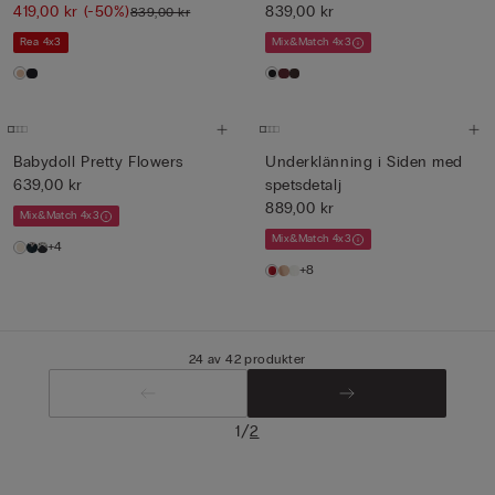
419,00 kr
(-50%)
839,00 kr
839,00 kr
Rea 4x3
Mix&Match 4x3
Babydoll Pretty Flowers
Underklänning i Siden med
639,00 kr
spetsdetalj
889,00 kr
Mix&Match 4x3
Mix&Match 4x3
+4
+8
24 av 42 produkter
/
1
2