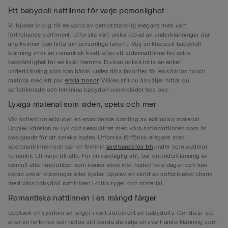
Ett babydoll nattlinne för varje personlighet
Vi bjuder in dig till en värld av oemotståndlig elegans med vårt
förtrollande sortiment. Utforska vårt unika utbud av underklänningar där
alla kvinnor kan hitta sin personliga favorit. Välj en klassisk babydoll
klänning inför en romantisk kväll, eller ett sidennattlinne för extra
bekvämlighet för en kväll hemma. Du kan också hitta en enkel
underklänning som kan bäras under dina favoriter för en sömlös touch,
matcha med ett par
enkla trosor
. Vilken stil du än väljer hittar du
sofistikerade och feminina babydoll underkläder hos oss.
Lyxiga material som siden, spets och mer
Vår kollektion erbjuder en enastående samling av exklusiva material.
Upplev känslan av lyx och sensualitet med våra satinnattlinnen som är
designade för att smeka huden. Utforska förförisk elegans med
spetsnattlinnen och bär en feminin
axelbandslös bh
under som adderar
romantik till varje tillfälle. För en vardaglig stil, bär en underklänning av
bomull eller microfiber som känns skön mot huden hela dagen och kan
bäras under klänningar eller kjolar. Upplev en värld av sofistikerad charm
med våra babydoll nattlinnen i olika tyger och material.
Romantiska nattlinnen i en mängd färger
Upptäck en symfoni av färger i vårt sortiment av babydolls. Om du är ute
efter en förförisk och tidlös stil borde du välja en svart underklänning som