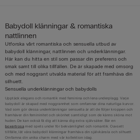
Babydoll klänningar & romantiska
nattlinnen
Utforska vårt romantiska och sensuella utbud av
babydoll klänningar, nattlinnen och underklänningar.
Här kan du hitta en stil som passar din preferens och
smak samt till olika tillfällen. De är skapade med omsorg
och med noggrant utvalda material för att framhäva din
silhuett.
Sensuella underklänningar och babydolls
Upptäck elegans och romantik med feminina och lena underplagg. Varje
babydoll är skapad med noggrannhet som omfamnar dina naturliga kurvor.
Vad som gör dessa underklänningar sensuella är att de följer kroppen och
framhäver din femininitet och skönhet samtidigt som de känns sköna mot
huden. De kan också få dig att känna dig extra självsäker. Bär en
boxertrosa
med spets under för bekvämlighet och romantik. Oavsett
tillfälle, låt våra babydoll klänningar framhäva din självkänsla och silhuett.
Omfamna din unika charm med vår kollektion idag.