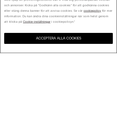
och annonser. Kicka på ”Godkänn alla cookies” för att godkänna cookies
eller stäng denna banner för att avvisa cookies. Se vår
cookiepolicy
för mer
information. Du kan ändra dina cookieinställningar när som helst genom
att klicka på
Cookie-inställningar
i cookiepolicyn.”
ACCEPTERA ALLA COOKIES
Besök webbutiken för ditt
Förenta Staterna
land:
Sortera Efter
Bästsäljare
Pris högst till lägst
My Intimissimi
Pris lägst till högst
Nyheter
Presentkort