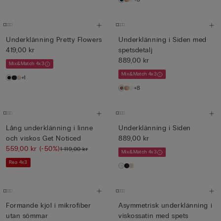
Underklänning Pretty Flowers
Underklänning i Siden med
419,00 kr
spetsdetalj
889,00 kr
Mix&Match 4x3
Mix&Match 4x3
+1
+8
Lång underklänning i linne
Underklänning i Siden
och viskos Get Noticed
889,00 kr
559,00 kr
(-50%)
1 119,00 kr
Mix&Match 4x3
Rea 4x3
Formande kjol i mikrofiber
Asymmetrisk underklänning i
utan sömmar
viskossatin med spets