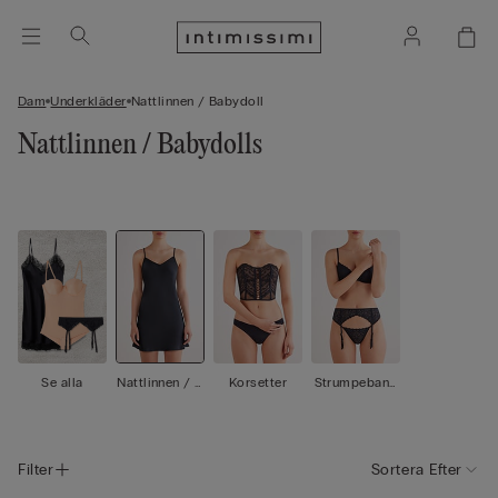
Dam
Underkläder
Nattlinnen / Babydoll
Nattlinnen / Babydolls
Se alla
Nattlinnen / B
Korsetter
Strumpeband
abydoll
shållare / Str
umpeband
Filter
Sortera Efter