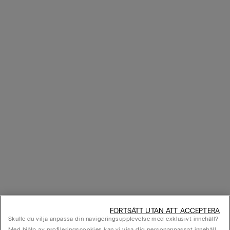
FORTSÄTT UTAN ATT ACCEPTERA
Skulle du vilja anpassa din navigeringsupplevelse med exklusivt innehåll?
Med hjälp av profileringscookies kan vi visa dig personanpassat innehåll