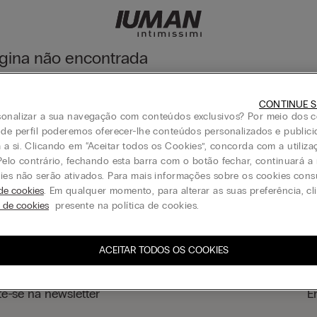
gina não encontrada
 descobrir toda a coleção através do menu ou visitando a página in
CONTINUE S
Página inicial
onalizar a sua navegação com conteúdos exclusivos? Por meio dos c
 de perfil poderemos oferecer-lhe conteúdos personalizados e public
a si. Clicando em “Aceitar todos os Cookies”, concorda com a utiliza
Pelo contrário, fechando esta barra com o botão fechar, continuará 
ies não serão ativados. Para mais informações sobre os cookies cons
Gift card
 de cookies
. Em qualquer momento, para alterar as suas preferência, c
s de cookies
presente na política de cookies.
ACEITAR TODOS OS COOKIES
te-se na newsletter
E