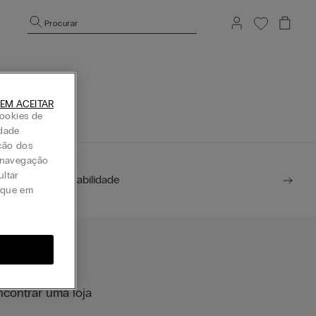
Procurar
icial
EM ACEITAR
ookies de
idade
ção dos
a navegação
ultar
Sustentabilidade
lique em
ncontrar uma loja