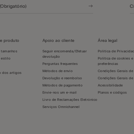
e produto
Apoio ao cliente
Área legal
e tamanhos
Seguir encomenda/Efetuar
Política de Privacida
devolução
 estilo
Política de cookies e
Perguntas frequentes
preferências
s
Métodos de envio
Condições Gerais de
 dos artigos
Devolução e reembolso
Condições Gerais de
Métodos de pagamento
Acessibilidade
Envie-nos um e-mail
Planos e códigos
Livro de Reclamações Eletrónico
Serviços Omnichannel