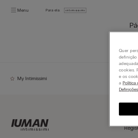
Menu
Para ela:
Pá
Pode
Quer pers
definição
adequada 
cookies. 
e os cook
My Intimissimi
a
Política
Definiçõe
Regis