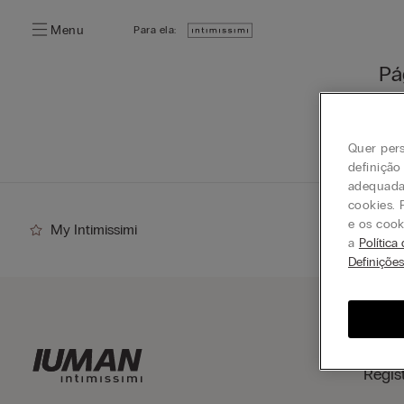
Menu
Para ela:
Pá
Pode
Quer pers
definição
adequada 
cookies. 
e os cook
My Intimissimi
a
Política
Definiçõe
Regis