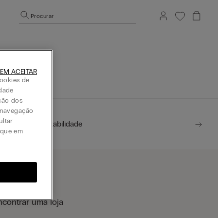
Procurar
icial
EM ACEITAR
ookies de
idade
ção dos
a navegação
ultar
Sustentabilidade
lique em
ncontrar uma loja