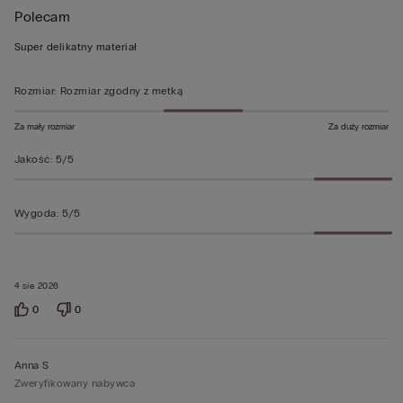
Polecam
5
z
Super delikatny materiał
5
Rozmiar
:
Rozmiar zgodny z metką
Za mały rozmiar
Za duży rozmiar
Jakość
:
5/5
Wygoda
:
5/5
4 sie 2026
0
0
Anna S
Zweryfikowany nabywca