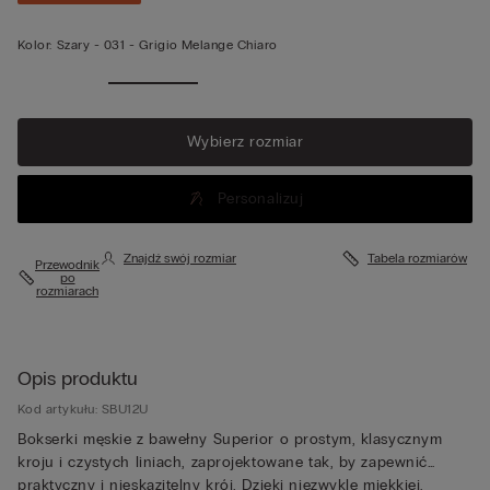
Kolor:
Szary -
031 - Grigio Melange Chiaro
Zobacz
więcej
Wybierz rozmiar
Personalizuj
Znajdź swój rozmiar
Tabela rozmiarów
Przewodnik
po
rozmiarach
Opis produktu
Kod artykułu: SBU12U
Bokserki męskie z bawełny Superior o prostym, klasycznym
kroju i czystych liniach, zaprojektowane tak, by zapewnić
praktyczny i nieskazitelny krój. Dzięki niezwykle miękkiej,