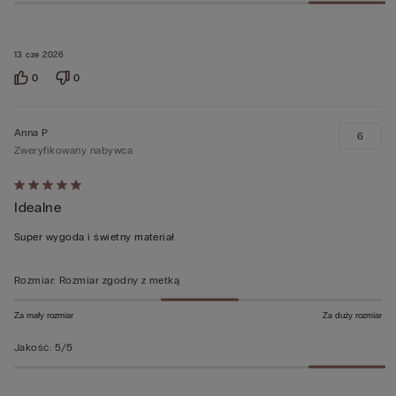
13 cze 2026
0
0
Anna P
6
Zweryfikowany nabywca
Ocena
Idealne
5
z
Super wygoda i świetny materiał.
5
Rozmiar
:
Rozmiar zgodny z metką
Za mały rozmiar
Za duży rozmiar
Jakość
:
5/5