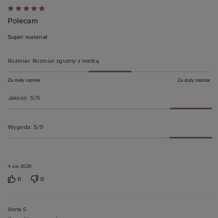
Ocena
Polecam
5
z
Super materiał
5
Rozmiar
:
Rozmiar zgodny z metką
Za mały rozmiar
Za duży rozmiar
Jakość
:
5/5
Wygoda
:
5/5
4 sie 2026
0
0
Anna S