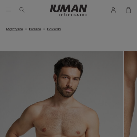
Mężczyzna
Bielizna
Bokserki