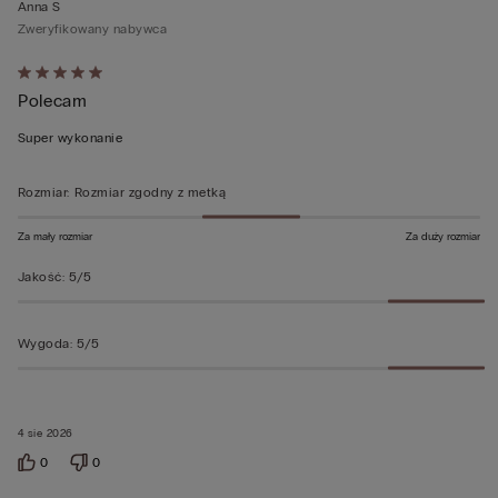
Anna S
Zweryfikowany nabywca
Ocena
Polecam
5
z
Super wykonanie
5
Rozmiar
:
Rozmiar zgodny z metką
Za mały rozmiar
Za duży rozmiar
Jakość
:
5/5
Wygoda
:
5/5
4 sie 2026
0
0