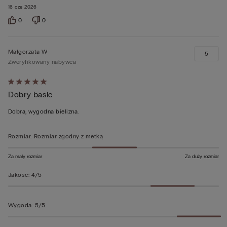
16 cze 2026
0
0
Małgorzata W
5
Zweryfikowany nabywca
Ocena
Dobry basic
5
z
Dobra, wygodna bielizna.
5
Rozmiar
:
Rozmiar zgodny z metką
Za mały rozmiar
Za duży rozmiar
Jakość
:
4/5
Wygoda
:
5/5