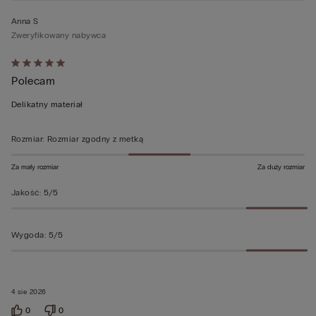
Anna S
Zweryfikowany nabywca
Ocena
Polecam
5
z
Delikatny materiał
5
Rozmiar
:
Rozmiar zgodny z metką
Za mały rozmiar
Za duży rozmiar
Jakość
:
5/5
Wygoda
:
5/5
4 sie 2026
0
0