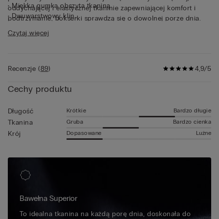
• Miękka gumka obszyta tkaniną
oddychającej i elastycznej tkaninie zapewniającej komfort i
• Dwuwarstwowy klin
podtrzymanie, bokserki sprawdzą się o dowolnej porze dnia.
• Długi fason
Solidna i dopracowana konstrukcja sprawia, że bokserki są
Czytaj więcej
• Przyjemnie przylegają do ciała
niezwykle odporne oraz zachowują swój kształt wraz z
• Model ma 185 cm wzrostu i ma na sobie rozmiar 5 / L / 42
upływem czasu.
Recenzje
(
89
)
4,9/5
Cechy produktu
Krótkie
Bardzo długie
Długość
Gruba
Bardzo cienka
Tkanina
Dopasowane
Luźne
Krój
Bawełna Superior
To idealna tkanina na każdą porę dnia, doskonała do