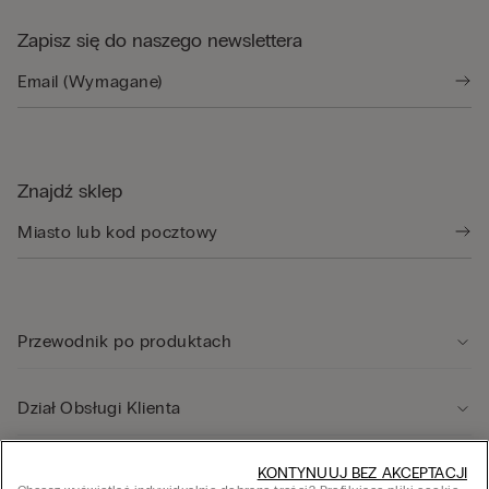
Zapisz się do naszego newslettera
Znajdź sklep
Przewodnik po produktach
Dział Obsługi Klienta
Informacje prawne
KONTYNUUJ BEZ AKCEPTACJI