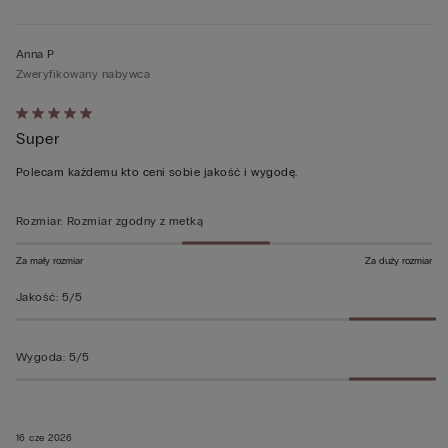
Anna P
Zweryfikowany nabywca
Ocena
Super
5
z
Polecam każdemu kto ceni sobie jakość i wygodę.
5
Rozmiar
:
Rozmiar zgodny z metką
Za mały rozmiar
Za duży rozmiar
Jakość
:
5/5
Wygoda
:
5/5
16 cze 2026