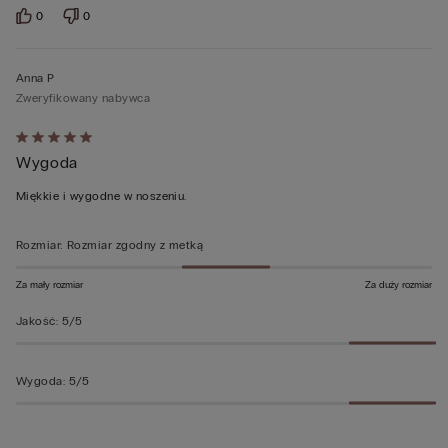
0
0
Anna P
Zweryfikowany nabywca
Ocena
Wygoda
5
z
Miękkie i wygodne w noszeniu.
5
Rozmiar
:
Rozmiar zgodny z metką
Za mały rozmiar
Za duży rozmiar
Jakość
:
5/5
Wygoda
:
5/5