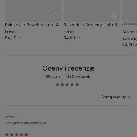
Persona
Bokserki z Bawełny Light &
Bokserki z Bawełny Light &
Fresh
Fresh
Bokser
64,90 zł
64,90 zł
Bawełn
64,90 z
Oceny i recenzje
89 ocen
4,9
z 5 gwiazdek
Sortuj według
Anna S
Zweryfikowany nabywca
Ocena