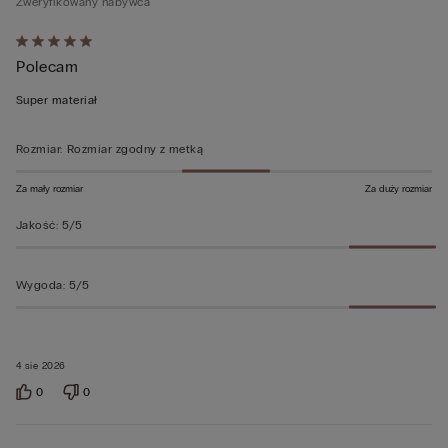
Zweryfikowany nabywca
Ocena
Polecam
5
z
Super materiał
5
Rozmiar
:
Rozmiar zgodny z metką
Za mały rozmiar
Za duży rozmiar
Jakość
:
5/5
Wygoda
:
5/5
4 sie 2026
0
0