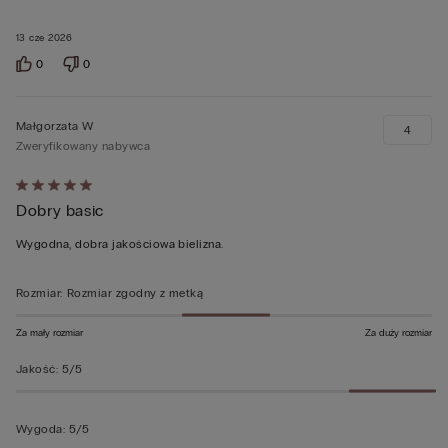
13 cze 2026
0
0
Małgorzata W
4
Zweryfikowany nabywca
Ocena
Dobry basic
5
z
Wygodna, dobra jakościowa bielizna.
5
Rozmiar
:
Rozmiar zgodny z metką
Za mały rozmiar
Za duży rozmiar
Jakość
:
5/5
Wygoda
:
5/5