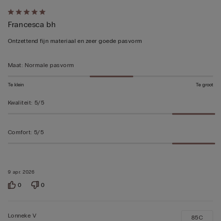
5
Francesca bh
op
5
Ontzettend fijn materiaal en zeer goede pasvorm
beoordeeld
Maat
:
Normale pasvorm
Te klein
Te groot
Kwaliteit
:
5/5
Comfort
:
5/5
9 apr. 2026
0
0
Lonneke V
85C