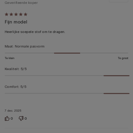
Geverifieerde koper
5
Fijn model
op
5
Heerlijke soepele stof om te dragen.
beoordeeld
Maat
:
Normale pasvorm
Te klein
Te groot
Kwaliteit
:
5/5
Comfort
:
5/5
7 dec. 2025
0
0