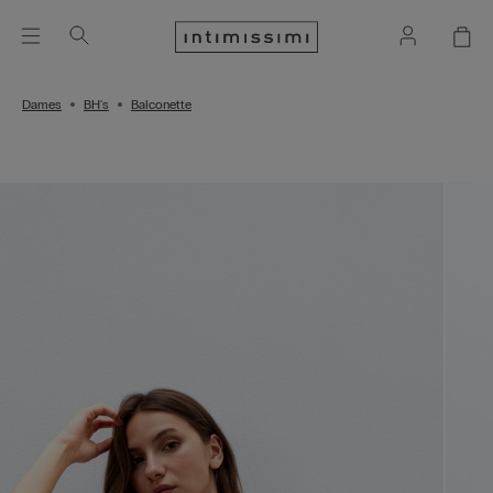
Dames
BH's
Balconette