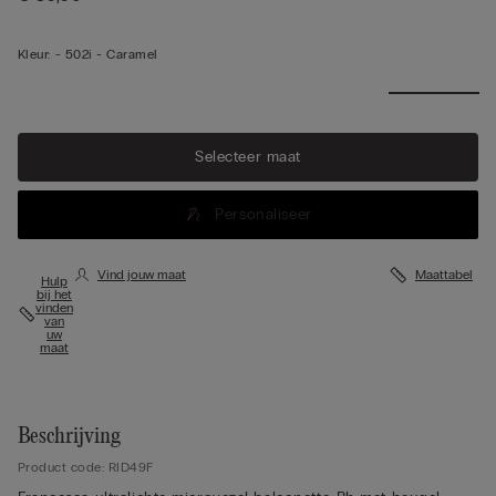
Kleur:
-
502i - Caramel
Selecteer maat
Personaliseer
Vind jouw maat
Maattabel
Hulp
bij het
vinden
van
uw
maat
Beschrijving
Product code: RID49F