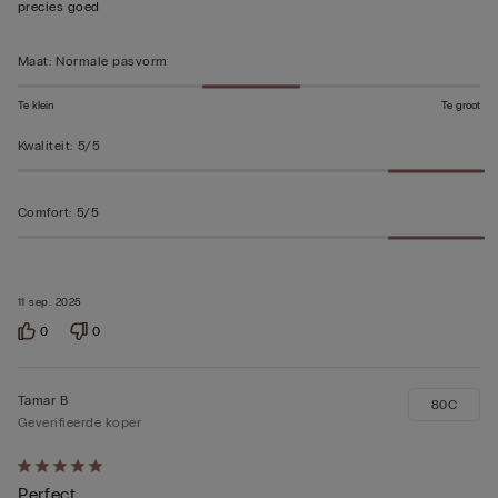
precies goed
Maat
:
Normale pasvorm
Te klein
Te groot
Kwaliteit
:
5/5
Comfort
:
5/5
11 sep. 2025
0
0
Tamar B
80C
Geverifieerde koper
5
Perfect
op