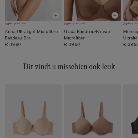
Aanpasbaar
Aanpasbaar
Aanpas
Anna Ultralight Microfibre
Giada Bandeau-Bh van
Monica
Bandeau Bra
Microfiber
Ultrali
€ 39,90
€ 39,90
€ 39,9
Dit vindt u misschien ook leuk