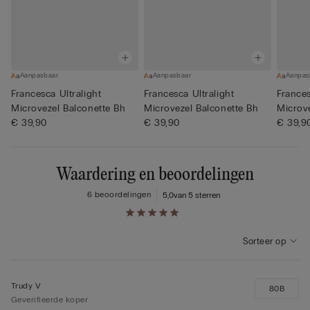
Aanpasbaar
Aanpasbaar
Aanpas
Francesca Ultralight
Francesca Ultralight
Frances
Microvezel Balconette Bh
Microvezel Balconette Bh
Microv
€ 39,90
€ 39,90
€ 39,9
Waardering en beoordelingen
6 beoordelingen
5,0
van 5 sterren
Sorteer op
Trudy V
80B
Geverifieerde koper