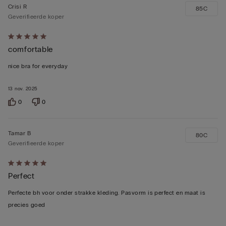
Crisi R
85C
Geverifieerde koper
5
comfortable
op
5
nice bra for everyday
beoordeeld
13 nov. 2025
0
0
Tamar B
80C
Geverifieerde koper
5
Perfect
op
5
Perfecte bh voor onder strakke kleding. Pasvorm is perfect en maat is
beoordeeld
precies goed