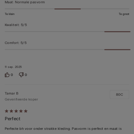
Maat
:
Normale pasvorm
Te klein
Te groot
Kwaliteit
:
5/5
Comfort
:
5/5
11 sep. 2025
0
0
Tamar B
80C
Geverifieerde koper
5
Perfect
op
5
Perfecte bh voor onder strakke kleding. Pasvorm is perfect en maat is
beoordeeld