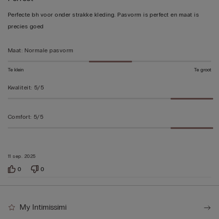
5
Perfecte bh voor onder strakke kleding. Pasvorm is perfect en maat is
beoordeeld
precies goed
Maat
:
Normale pasvorm
Te klein
Te groot
Kwaliteit
:
5/5
Comfort
:
5/5
11 sep. 2025
0
0
My Intimissimi