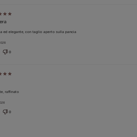
ato
era
a ed elegante, con taglio aperto sulla pancia
2026
0
ato
e, raffinato
2026
0