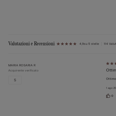
Valutazioni e Recensioni
4,9
su 5 stelle
114 Valu
Valut
MARIA ROSARIA R
Otti
5
Acquirente verificato
su
Ottimo
S
5
1 ago 2
0