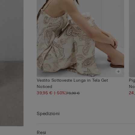
Vestito Sottoveste Lunga in Tela Get
Pi
Noticed
No
39,95 €
(-50%)
24
79,90 €
Spedizioni
Resi