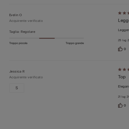
Valut
Evelin O
Legg
5
Acquirente verificato
su
Legger
Taglia
:
Regolare
5
25 lug 
Troppo piccola
Troppo grande
0
Valut
Jessica R
Top
5
Acquirente verificato
su
Elegant
S
5
21 lug 
0