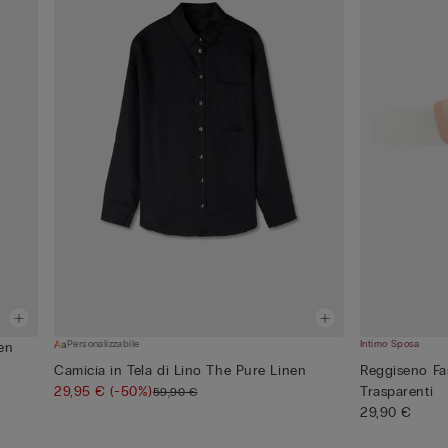
Personalizzabile
Intimo Sposa
nen
Camicia in Tela di Lino The Pure Linen
Reggiseno Fa
29,95 €
(-50%)
Trasparenti
59,90 €
29,90 €