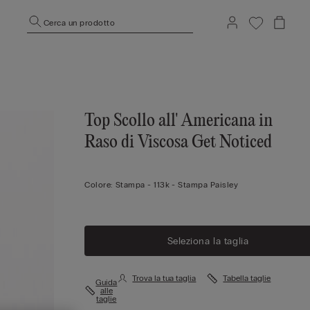
Cerca un prodotto
Top Scollo all' Americana in
Raso di Viscosa Get Noticed
Colore:
Stampa -
113k - Stampa Paisley
Seleziona la taglia
Trova la tua taglia
Tabella taglie
Guida
alle
taglie