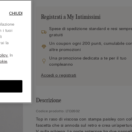
CHIUDI
Registrati a My Intimissimi
ilazione
Spese di spedizione standard e resi sempr
 i tuoi
gratuiti
i
ai la
Un coupon ogni 200 punti, cumulabile co
altre promozioni
licy.
In
Una promozione dedicata a te per il tuo
okie
,
compleanno
Accedi o registrati
Descrizione
Codice prodotto: LTD2602
Top in raso di viscosa con stampa paisley con collo a
fascetta che si annoda sul retro e crea un'apertur
V sulla schiena. La parte anteriore ha due pannelli 