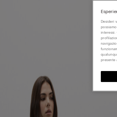
Esperie
Desideri 
possiamo 
interessi.
profilazi
navigazion
funzionam
qualunque
presente 