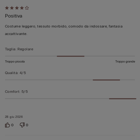
Valutato
Positiva
4
su
Costume leggero, tessuto morbido, comodo da indossare, fantasia
5
accattivante.
Taglia
:
Regolare
Troppo piccola
Troppo grande
Qualità
:
4/5
Comfort
:
5/5
28 giu 2026
0
0