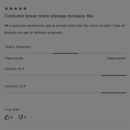
Valutato
Costume boxer mare stampa mosaico blu
5
su
Mi è piaciuto moltissimo già la prima volta che l’ho visto sia per il tipo di
5
tessuto sia per la fantasia originale…
Taglia
:
Regolare
Troppo piccola
Troppo grande
Qualità
:
5/5
Comfort
:
5/5
4 lug 2026
0
0