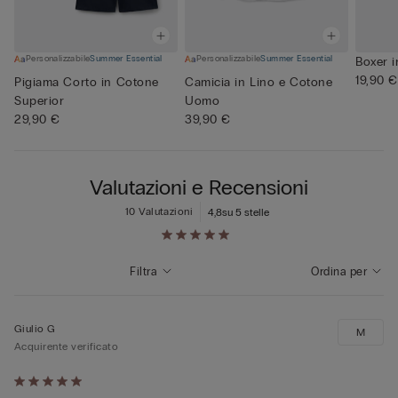
Personalizzabile
Summer Essential
Personalizzabile
Summer Essential
Boxer i
19,90 €
Pigiama Corto in Cotone
Camicia in Lino e Cotone
Superior
Uomo
29,90 €
39,90 €
Valutazioni e Recensioni
10 Valutazioni
4,8
su 5 stelle
Filtra
Ordina per
Giulio G
M
Acquirente verificato
Valutato