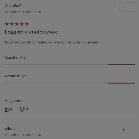
Claudia P
L
Acquirente verificato
Valutato
Leggero e confortevole
5
su
Costume esteticamente bello e comodo da indossare
5
Qualità
:
5/5
Comfort
:
5/5
29 giu 2026
0
0
alfio v
XL
Acquirente verificato