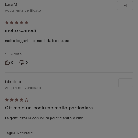
Luca M
M
Acquirente verificato
Valutato
molto comodi
5
su
molto leggeri e comodi da indossare
5
21 giu 2026
0
0
fabrizio b
L
Acquirente verificato
Valutato
Ottimo e un costume molto particolare
4
su
La gentilezza la comodità perché abito vicino
5
Taglia
:
Regolare