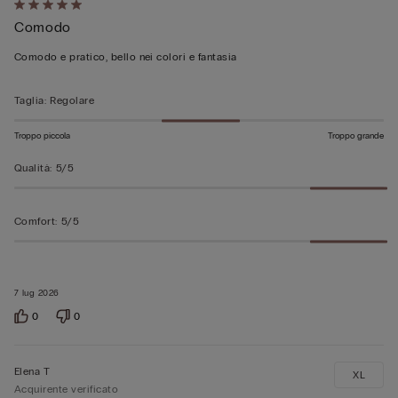
Valutato
Comodo
5
su
Comodo e pratico, bello nei colori e fantasia
5
Taglia
:
Regolare
Troppo piccola
Troppo grande
Qualità
:
5/5
Comfort
:
5/5
7 lug 2026
0
0
Elena T
XL
Acquirente verificato