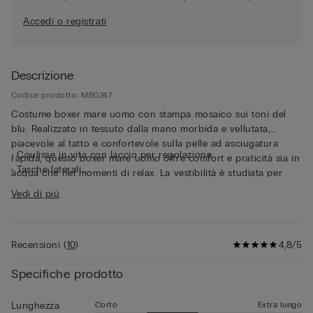
Accedi o registrati
Descrizione
Codice prodotto: MB0247
Costume boxer mare uomo con stampa mosaico sui toni del
blu. Realizzato in tessuto dalla mano morbida e vellutata,
piacevole al tatto e confortevole sulla pelle ad asciugatura
• Coulisse in vita con laccio per regolazione
rapida, questo boxer mare uomo offre comfort e praticità sia in
• Tasche laterali
acqua che nei momenti di relax. La vestibilità è studiata per
• Tasca posteriore con chiusura a calamita
garantire libertà di movimento, mentre il laccio regolabile in
Vedi di più
• Apribottiglie in metallo
vita assicura una chiusura personalizzabile, adattandosi
• Occhielli posteriori
perfettamente al corpo. All'interno presenta una comoda
• Logo posteriore
fodera a slip in morbida microfibra in tono con il capo,
• Spacchetto laterale per maggiore libertà di movimento
Recensioni
(
10
)
4,8/5
studiata per garantire sostegno e comfort sia durante il bagno
• Lunghezza media
che nei momenti di relax fuori dall’acqua. Il girovita può essere
• Vestibilità regular
Specifiche prodotto
regolato grazie al laccio che offre un’aderenza stabile e
• Il modello è alto 185 cm e indossa la taglia L
confortevole, mentre il pratico occhiello laterale permette di
agganciare le chiavi o l’originale apribottiglie in metallo in
Corto
Extra lungo
Lunghezza