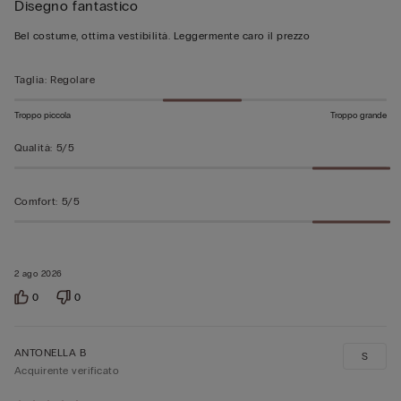
Disegno fantastico
5
su
Bel costume, ottima vestibilità. Leggermente caro il prezzo
5
Taglia
:
Regolare
Troppo piccola
Troppo grande
Qualità
:
5/5
Comfort
:
5/5
2 ago 2026
0
0
ANTONELLA B
S
Acquirente verificato