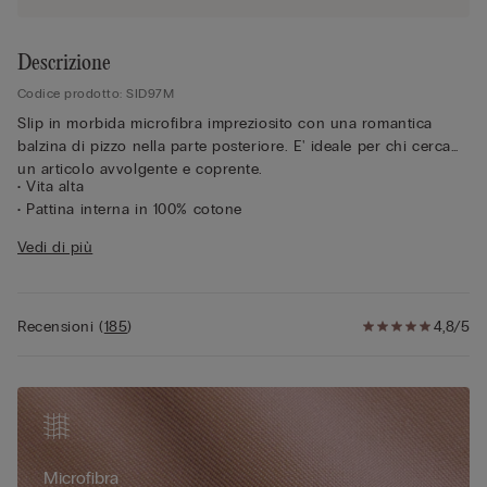
Descrizione
Codice prodotto: SID97M
Slip in morbida microfibra impreziosito con una romantica
balzina di pizzo nella parte posteriore. E' ideale per chi cerca
un articolo avvolgente e coprente.
• Vita alta
• Pattina interna in 100% cotone
• Vestibilità aderente
Vedi di più
• La modella è alta 175 cm e indossa la taglia 2 / S
Pizzo
Recensioni
(
185
)
4,8/5
Si ispira ai pizzi francesi di inizio '900 per uno stile sofisticato
e raffinato che combina perfettamente motivi geometrici e
floreali. Ha un tocco morbido e sensuale sulla pelle e un look
elegante e romantico.
Microfibra