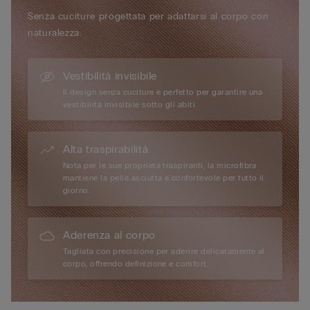
Sostenibilità
Senza cuciture progettata per adattarsi al corpo con
Il pizzo contiene una fibra di poliammide degradabile riciclabile
naturalezza.
al 100% che può essere smaltita 10 volte più velocemente
rispetto alla poliammide tradizionale.
Vestibilità invisibile
Il design senza cuciture è perfetto per garantire una
vestibilità invisibile sotto gli abiti.
Alta traspirabilità
Nota per le sue proprietà traspiranti, la microfibra
mantiene la pelle asciutta e confortevole per tutto il
giorno.
Aderenza al corpo
Tagliata con precisione per aderire delicatamente al
corpo, offrendo definizione e comfort.