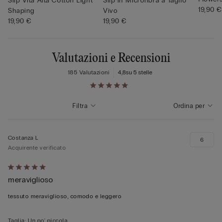
Slip Vita Alta Cotton Light
Slip in Microfibra a Taglio
19,90 €
Shaping
Vivo
19,90 €
19,90 €
Valutazioni e Recensioni
185 Valutazioni
4,8
su 5 stelle
Filtra
Ordina per
Costanza L
6
Acquirente verificato
Valutato
meraviglioso
5
su
tessuto meraviglioso, comodo e leggero
5
Taglia
:
Un po' piccola