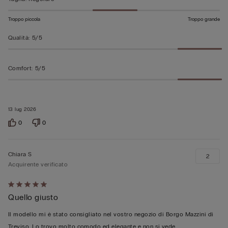
Troppo piccola
Troppo grande
Qualità
:
5/5
Comfort
:
5/5
13 lug 2026
0
0
Chiara S
2
Acquirente verificato
Valutato
Quello giusto
5
su
Il modello mi è stato consigliato nel vostro negozio di Borgo Mazzini di
5
Treviso. Lo trovo molto comodo ed elegante e non si vede.