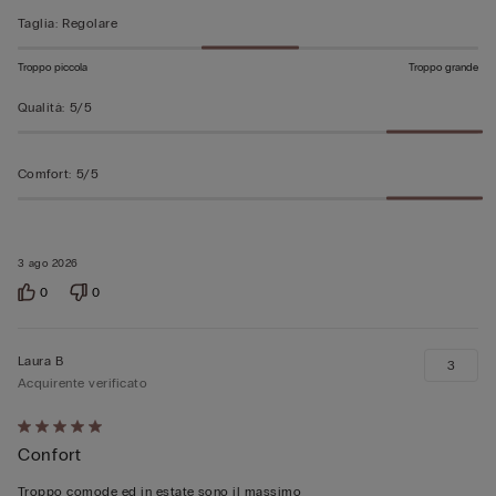
Taglia
:
Regolare
Troppo piccola
Troppo grande
Qualità
:
5/5
Comfort
:
5/5
3 ago 2026
0
0
Laura B
3
Acquirente verificato
Valutato
Confort
5
su
Troppo comode ed in estate sono il massimo