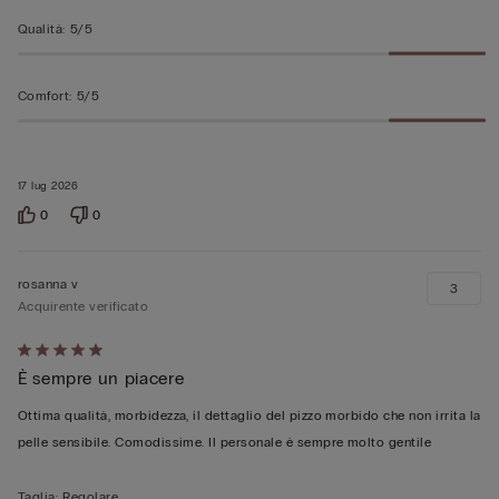
Qualità
:
5/5
Comfort
:
5/5
17 lug 2026
0
0
rosanna v
3
Acquirente verificato
Valutato
È sempre un piacere
5
su
Ottima qualità, morbidezza, il dettaglio del pizzo morbido che non irrita la
5
pelle sensibile. Comodissime. Il personale è sempre molto gentile
Taglia
:
Regolare