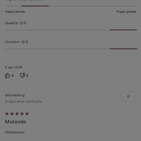
Troppo piccola
Troppo grande
Qualità
:
5/5
Comfort
:
5/5
5 ago 2026
0
0
antonella g
6
Acquirente verificato
Valutato
Mutande
5
su
Ottimoooo
5