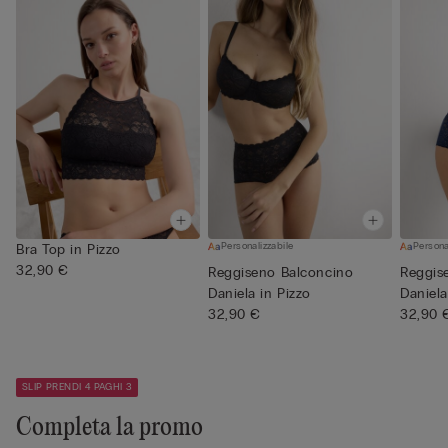
Personalizzabile
Persona
Bra Top in Pizzo
32,90 €
Reggiseno Balconcino
Reggis
Daniela in Pizzo
Daniela
32,90 €
32,90 
SLIP PRENDI 4 PAGHI 3
Completa la promo