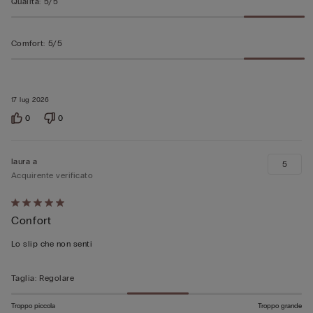
Qualità
:
5/5
Comfort
:
5/5
17 lug 2026
0
0
laura a
5
Acquirente verificato
Valutato
Confort
5
su
Lo slip che non senti
5
Taglia
:
Regolare
Troppo piccola
Troppo grande