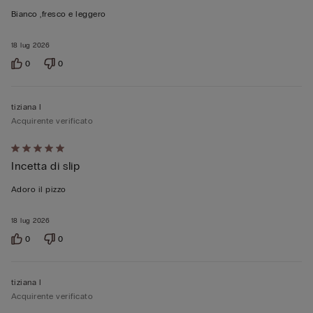
su
Bianco ,fresco e leggero
5
18 lug 2026
0
0
tiziana l
Acquirente verificato
Valutato
Incetta di slip
5
su
Adoro il pizzo
5
18 lug 2026
0
0
tiziana l
Acquirente verificato