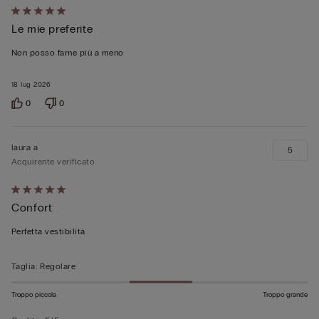
Valutato
Le mie preferite
5
su
Non posso farne più a meno
5
18 lug 2026
0
0
laura a
5
Acquirente verificato
Valutato
Confort
5
su
Perfetta vestibilità
5
Taglia
:
Regolare
Troppo piccola
Troppo grande