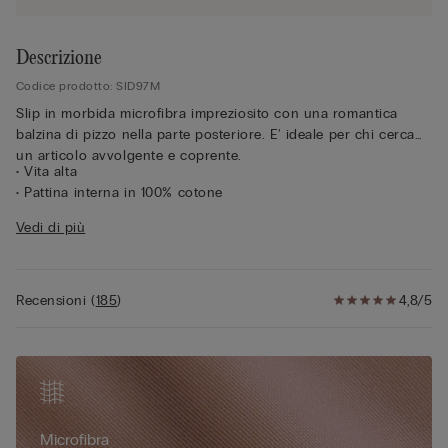
Descrizione
Codice prodotto: SID97M
Slip in morbida microfibra impreziosito con una romantica
balzina di pizzo nella parte posteriore. E' ideale per chi cerca
un articolo avvolgente e coprente.
• Vita alta
• Pattina interna in 100% cotone
• Vestibilità aderente
Vedi di più
• La modella è alta 175 cm e indossa la taglia 2 / S
Pizzo
Recensioni
(
185
)
4,8/5
Si ispira ai pizzi francesi di inizio '900 per uno stile sofisticato
e raffinato che combina perfettamente motivi geometrici e
floreali. Ha un tocco morbido e sensuale sulla pelle e un look
elegante e romantico.
Microfibra