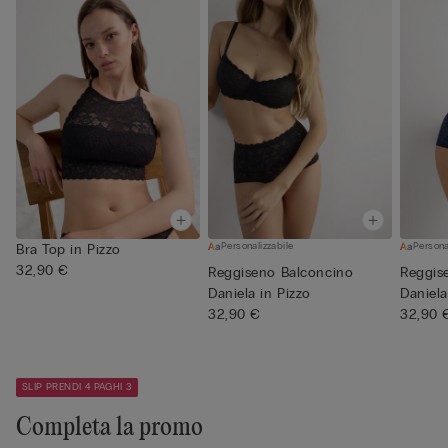
Personalizzabile
Persona
Bra Top in Pizzo
32,90 €
Reggiseno Balconcino
Reggis
Daniela in Pizzo
Daniela
32,90 €
32,90 
SLIP PRENDI 4 PAGHI 3
Completa la promo