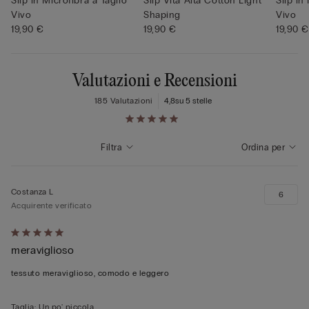
Slip in Microfibra a Taglio
Slip Vita Alta Cotton Light
Slip in
Vivo
Shaping
Vivo
19,90 €
19,90 €
19,90 €
Valutazioni e Recensioni
185 Valutazioni
4,8
su 5 stelle
Filtra
Ordina per
Costanza L
6
Acquirente verificato
Valutato
meraviglioso
5
su
tessuto meraviglioso, comodo e leggero
5
Taglia
:
Un po' piccola