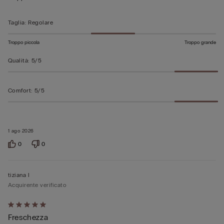
5
Taglia
:
Regolare
Troppo piccola
Troppo grande
Qualità
:
5/5
Comfort
:
5/5
1 ago 2026
0
0
tiziana l
Acquirente verificato
Valutato
Freschezza
5