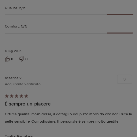
Qualità
:
5/5
Comfort
:
5/5
17 lug 2026
0
0
rosanna v
3
Acquirente verificato
Valutato
È sempre un piacere
5
su
Ottima qualità, morbidezza, il dettaglio del pizzo morbido che non irrita la
5
pelle sensibile. Comodissime. Il personale è sempre molto gentile
Taglia
:
Regolare