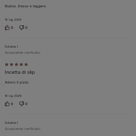
su
Bianco ,fresco e leggero
5
18 lug 2026
0
0
tiziana l
Acquirente verificato
Valutato
Incetta di slip
5
su
Adoro il pizzo
5
18 lug 2026
0
0
tiziana l
Acquirente verificato