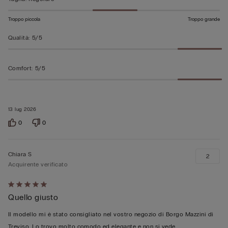
Troppo piccola
Troppo grande
Qualità
:
5/5
Comfort
:
5/5
13 lug 2026
0
0
Chiara S
2
Acquirente verificato
Valutato
Quello giusto
5
su
Il modello mi è stato consigliato nel vostro negozio di Borgo Mazzini di
5
Treviso. Lo trovo molto comodo ed elegante e non si vede.