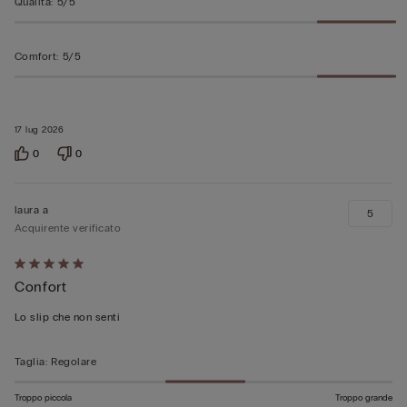
Qualità
:
5/5
Comfort
:
5/5
17 lug 2026
0
0
laura a
5
Acquirente verificato
Valutato
Confort
5
su
Lo slip che non senti
5
Taglia
:
Regolare
Troppo piccola
Troppo grande