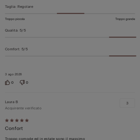
Taglia
:
Regolare
Troppo piccola
Troppo grande
Qualità
:
5/5
Comfort
:
5/5
3 ago 2026
0
0
Laura B
3
Acquirente verificato
Valutato
Confort
5
su
Troppo comode ed in estate sono il massimo