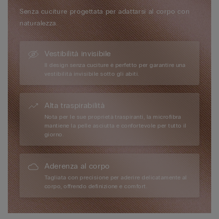
Sostenibilità
Senza cuciture progettata per adattarsi al corpo con
Il pizzo contiene una fibra di poliammide degradabile riciclabile
naturalezza.
al 100% che può essere smaltita 10 volte più velocemente
rispetto alla poliammide tradizionale.
Vestibilità invisibile
Il design senza cuciture è perfetto per garantire una
vestibilità invisibile sotto gli abiti.
Alta traspirabilità
Nota per le sue proprietà traspiranti, la microfibra
mantiene la pelle asciutta e confortevole per tutto il
giorno.
Aderenza al corpo
Tagliata con precisione per aderire delicatamente al
corpo, offrendo definizione e comfort.