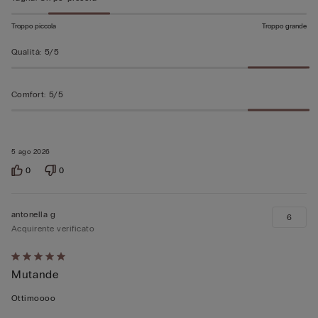
Troppo piccola
Troppo grande
Qualità
:
5/5
Comfort
:
5/5
5 ago 2026
0
0
antonella g
6
Acquirente verificato
Valutato
Mutande
5
su
Ottimoooo
5