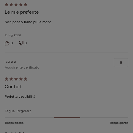
Valutato
Le mie preferite
5
su
Non posso farne più a meno
5
18 lug 2026
0
0
laura a
5
Acquirente verificato
Valutato
Confort
5
su
Perfetta vestibilità
5
Taglia
:
Regolare
Troppo piccola
Troppo grande