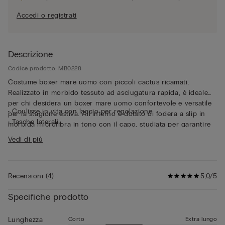
Accedi o registrati
Descrizione
Codice prodotto: MB0228
Costume boxer mare uomo con piccoli cactus ricamati.
Realizzato in morbido tessuto ad asciugatura rapida, è ideale
per chi desidera un boxer mare uomo confortevole e versatile
• Coulisse in vita con laccio per regolazione
per la stagione estiva. All’interno è dotato di fodera a slip in
• Tasche laterali
morbida microfibra in tono con il capo, studiata per garantire
• Tasca posteriore con chiusura a calamita
sostegno e comfort sia durante il bagno che nei momenti di
Vedi di più
• Apribottiglie in metallo
relax fuori dall’acqua. Il girovita può essere regolato grazie al
• Occhielli posteriori
laccio che offre un’aderenza stabile e confortevole, mentre il
• Logo posteriore
pratico occhiello laterale permette di agganciare le chiavi o
• Spacchetto laterale per maggiore libertà di movimento
Recensioni
(
4
)
5,0/5
l’originale apribottiglie in metallo in dotazione, dettaglio
• Lunghezza media
funzionale e distintivo. Grazie al design essenziale e al
• Vestibilità regular
Specifiche prodotto
dettaglio del ricamo, questo costume mare uomo si distingue
• Il modello è alto 185 cm e indossa la taglia L
per uno stile moderno e versatile. Nonostante sia un costume
da bagno, può essere perfetto da indossare anche come
Corto
Extra lungo
Lunghezza