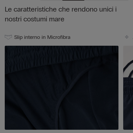
pantaloncino per il tempo libero. Il costume è ripiegabile
Le caratteristiche che rendono unici i
all'interno della sua tasca posteriore, così da ridurne le
dimensioni ed essere facilmente trasportabile.
nostri costumi mare
Slip interno in Microfibra