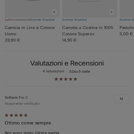
Personalizzabile
Summer Essential
Summer Essential
Summer Es
Camicia in Lino e Cotone
Canotta a Costine in 100%
Pedulin
Uomo
Cotone Superior
5,00 €
39,90 €
14,90 €
Valutazioni e Recensioni
4 Valutazioni
5,0
su 5 stelle
Raffaele Pio C
M
Acquirente verificato
Valutato
Ottimo come sempre
5
su
Non avevo dubbi. Ottima qualità.