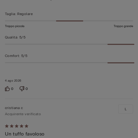
5
Taglia
:
Regolare
Troppo piccola
Troppo grande
Qualità
:
5/5
Comfort
:
5/5
4 ago 2026
0
0
cristiana c
L
Acquirente verificato
Valutato
Un tuffo favoloso
5