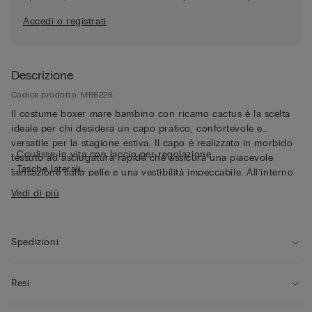
Accedi o registrati
Descrizione
Codice prodotto: MBB228
Il costume boxer mare bambino con ricamo cactus è la scelta
ideale per chi desidera un capo pratico, confortevole e
versatile per la stagione estiva. Il capo è realizzato in morbido
• Coulisse in vita con laccio per regolazione
tessuto ad asciugatura rapida che assicura una piacevole
• Tasche laterali
sensazione sulla pelle e una vestibilità impeccabile. All’interno
• Tasca posteriore con chiusura a bottone
è dotato di fodera a slip in morbida microfibra in tono con il
Vedi di più
• Occhielli posteriori
capo, studiata per garantire comfort sia durante il bagno che
• Logo posteriore
nei momenti di gioco fuori dall’acqua. Il girovita può essere
• Spacchetto laterale per maggiore libertà di movimento
regolato grazie al laccio che offre un’aderenza stabile e
• Lunghezza media
Spedizioni
confortevole. Il costume è ripiegabile all'interno della sua tasca
• Vestibilità regular
posteriore, così da ridurne le dimensioni ed essere facilmente
• Il modello è alto 118 cm e indossa la taglia 8/9 ann
trasportabile.
Resi