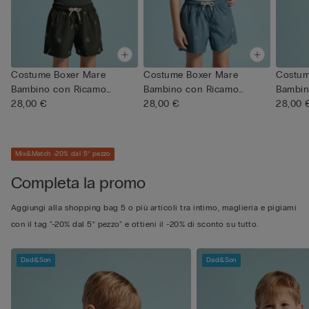
Costume Boxer Mare
Costume Boxer Mare
Costum
Bambino con Ricamo
Bambino con Ricamo
Bambin
Tartarughe
28,00 €
Granchio
28,00 €
Fenicot
28,00 
Mix&Match -20% dal 5° pezzo
Completa la promo
Aggiungi alla shopping bag 5 o più articoli tra intimo, maglieria e pigiami
con il tag "-20% dal 5° pezzo" e ottieni il -20% di sconto su tutto.
Dad&Son
Dad&Son