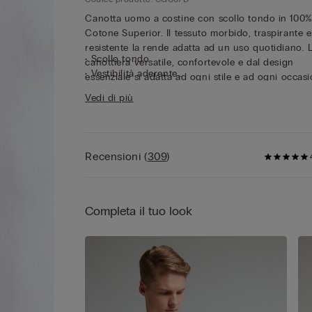
Canotta uomo a costine con scollo tondo in 100
Cotone Superior. Il tessuto morbido, traspirante e
resistente la rende adatta ad un uso quotidiano. 
• Scollo tondo
canottiera versatile, confortevole e dal design
• Vestibilità aderente
essenziale si adatta ad ogni stile e ad ogni occasi
• Il modello è alto 185 cm e indossa la taglia L
sia come canotta intima, sia da utlizzare sotto cam
Vedi di più
aperte per un look casual. Naturalmente elastica,
aderisce perfettamente alle forme del corpo.
Recensioni
(
309
)
Completa il tuo look