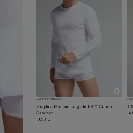
Personalizzabile
P
Maglia a Manica Lunga in 100% Cotone
T-
Superior
14
19,90 €