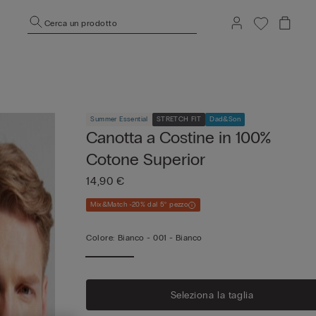
Cerca un prodotto
Summer Essential
STRETCH FIT
Dad&Son
Canotta a Costine in 100%
Cotone Superior
14,90 €
Mix&Match -20% dal 5° pezzo
Colore:
Bianco -
001 - Bianco
Seleziona la taglia