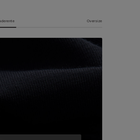
aderente
Oversize