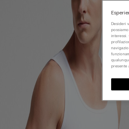
Esperie
Desideri 
possiamo 
interessi.
profilazi
navigazion
funzionam
qualunque
presente 