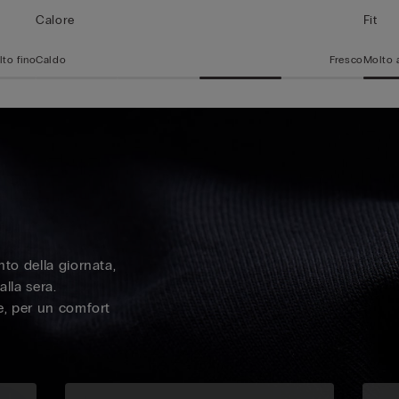
Calore
Fit
to fino
Caldo
Fresco
Molto 
nto della giornata,
alla sera.
te, per un comfort