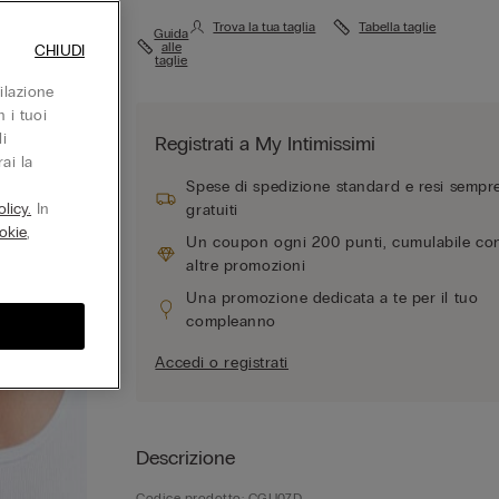
Trova la tua taglia
Tabella taglie
Guida
alle
CHIUDI
taglie
ilazione
 i tuoi
i
Registrati a My Intimissimi
ai la
Spese di spedizione standard e resi sempr
licy.
In
gratuiti
okie
,
Un coupon ogni 200 punti, cumulabile co
altre promozioni
Una promozione dedicata a te per il tuo
compleanno
Accedi o registrati
Descrizione
Codice prodotto: CGU07D