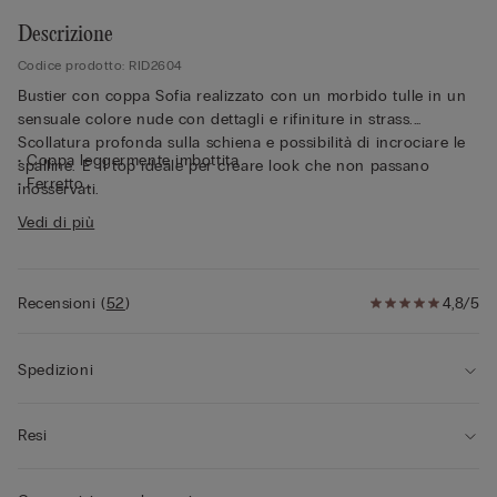
Descrizione
Codice prodotto: RID2604
Bustier con coppa Sofia realizzato con un morbido tulle in un
sensuale colore nude con dettagli e rifiniture in strass.
Scollatura profonda sulla schiena e possibilità di incrociare le
• Coppa leggermente imbottita
spalline. E' il top ideale per creare look che non passano
• Ferretto
inosservati.
• Girotorace doppiato in tulle
Vedi di più
• Spallina rivestira con strass regolabile nella parte posteriore
• Ottimo sotegno
• Valorizza il decolletè arrotondando le forme
• La modella è alta 175 cm e indossa la taglia 2B / 75B / 34B /
Recensioni
(
52
)
4,8/5
85B / 42B
Spedizioni
Resi