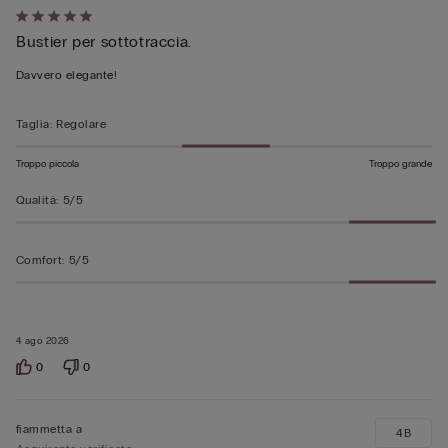
Valutato
Bustier per sottotraccia.
5
su
Davvero elegante!
5
Taglia
:
Regolare
Troppo piccola
Troppo grande
Qualità
:
5/5
Comfort
:
5/5
4 ago 2026
0
0
fiammetta a
4B