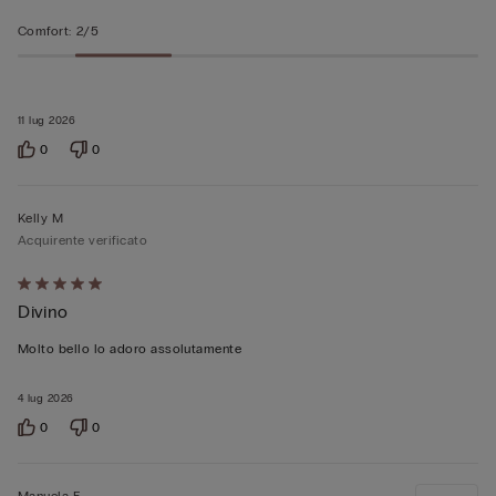
Comfort
:
2/5
11 lug 2026
0
0
Kelly M
Acquirente verificato
Valutato
Divino
5
su
Molto bello lo adoro assolutamente
5
4 lug 2026
0
0
Manuela F