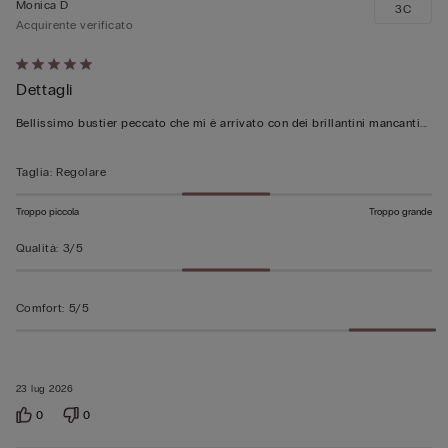
Monica D
3C
Acquirente verificato
Valutato
Dettagli
5
su
Bellissimo bustier peccato che mi è arrivato con dei brillantini mancanti...
5
Taglia
:
Regolare
Troppo piccola
Troppo grande
Qualità
:
3/5
Comfort
:
5/5
23 lug 2026
0
0