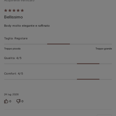
Acquirente verificato
Valutato
Bellissimo
5
su
Body molto elegante e raffinato
5
Taglia
:
Regolare
Troppo piccola
Troppo grande
Qualità
:
4/5
Comfort
:
4/5
24 lug 2026
0
0