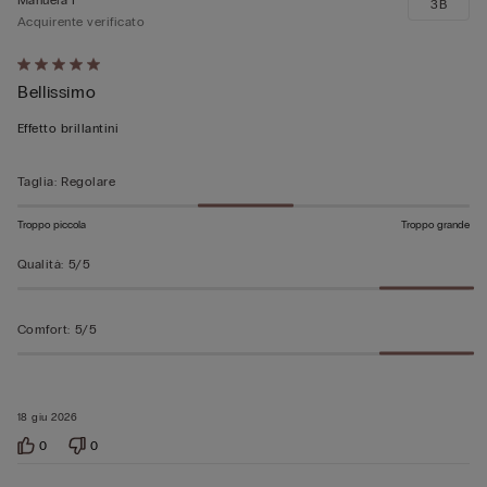
3B
Acquirente verificato
Valutato
Bellissimo
5
su
Effetto brillantini
5
Taglia
:
Regolare
Troppo piccola
Troppo grande
Qualità
:
5/5
Comfort
:
5/5
18 giu 2026
0
0