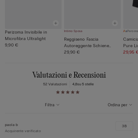
Intimo Sposa
Persona
Perizoma Invisibile in
Microfibra Ultralight
Reggiseno Fascia
Camicia
9,90 €
Autoreggente Schiene
Pure L
Trasparenti
29,90 €
29,95
Valutazioni e Recensioni
52 Valutazioni
4,8
su 5 stelle
Filtra
Ordina per
paola b
3B
Acquirente verificato