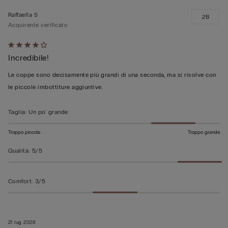
Raffaella S
2B
Acquirente verificato
Valutato
Incredibile!
4
su
Le coppe sono decisamente più grandi di una seconda, ma si risolve con
5
le piccole imbottiture aggiuntive.
Taglia
:
Un po' grande
Troppo piccola
Troppo grande
Qualità
:
5/5
Comfort
:
3/5
21 lug 2026