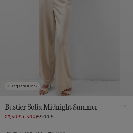
Acquista il look
Bustier Sofia Midnight Summer
29,50 €
(-50%)
59,00 €
Colore:
Naturale -
417i - Cappuccino