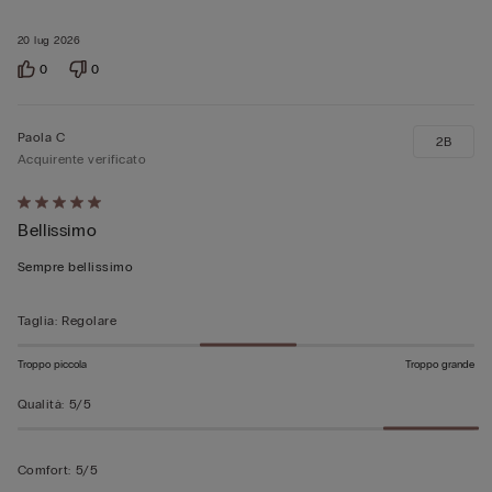
20 lug 2026
0
0
Paola C
2B
Acquirente verificato
Valutato
Bellissimo
5
su
Sempre bellissimo
5
Taglia
:
Regolare
Troppo piccola
Troppo grande
Qualità
:
5/5
Comfort
:
5/5