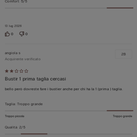
Comfort
:
5/5
13 lug 2026
0
0
angiola s
2B
Acquirente verificato
Valutato
Bustir 1 prima taglia cercasi
2
su
bello però dovreste fare i bustier anche per chi ha la 1 (prima ) taglia.
5
Taglia
:
Troppo grande
Troppo piccola
Troppo grande
Qualità
:
2/5