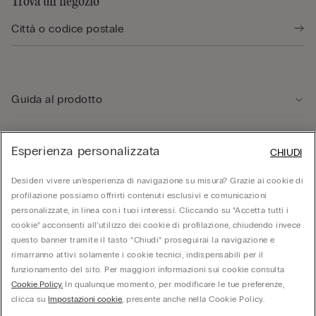
Trova un negozio
Guida al prodotto
Servizio clienti
Esperienza personalizzata
CHIUDI
Desideri vivere un’esperienza di navigazione su misura? Grazie ai cookie di
Area Legale
profilazione possiamo offrirti contenuti esclusivi e comunicazioni
personalizzate, in linea con i tuoi interessi. Cliccando su “Accetta tutti i
cookie” acconsenti all’utilizzo dei cookie di profilazione, chiudendo invece
Corporate
questo banner tramite il tasto “Chiudi” proseguirai la navigazione e
rimarranno attivi solamente i cookie tecnici, indispensabili per il
funzionamento del sito. Per maggiori informazioni sui cookie consulta
© Calzedonia S.p.A | P.iva 02253210237 | Sede Legale: Malcesine (VR), Via Portici
Cookie Policy.
In qualunque momento, per modificare le tue preferenze,
Umberto Primo n. 5/3 | Cod. Fisc. e n.iscr. al Reg. Imprese di Verona: 01037050422 |
REA: VR – 205310 | Capitale sociale: Euro 212.000.000,00 | Società soggetta a
clicca su
Impostazioni cookie
, presente anche nella Cookie Policy.
direzione e coordinamento di Oniverse Holding S.p.A.