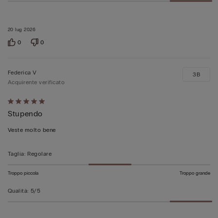
20 lug 2026
0
0
Federica V
3B
Acquirente verificato
Valutato
Stupendo
5
su
Veste molto bene
5
Taglia
:
Regolare
Troppo piccola
Troppo grande
Qualità
:
5/5