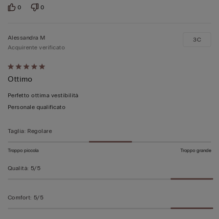
0
0
Alessandra M
3C
Acquirente verificato
Valutato
Ottimo
5
su
Perfetto ottima vestibilità
5
Personale qualificato
Taglia
:
Regolare
Troppo piccola
Troppo grande
Qualità
:
5/5
Comfort
:
5/5