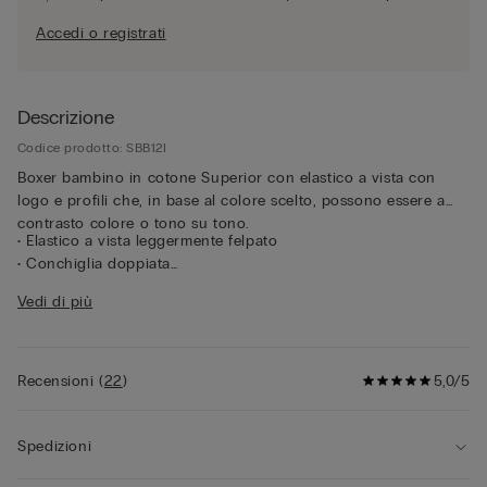
Accedi o registrati
Descrizione
Codice prodotto: SBB12I
Boxer bambino in cotone Superior con elastico a vista con
logo e profili che, in base al colore scelto, possono essere a
contrasto colore o tono su tono.
• Elastico a vista leggermente felpato
• Conchiglia doppiata
• Modello corto
Vedi di più
• Aderisce morbidamente al corpo
• Il modello è alto 118 cm e indossa la taglia 8/9 anni
Recensioni
(
22
)
5,0/5
Spedizioni