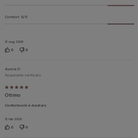
Comfort
:
5/5
12 mag 2026
0
0
Aurora D
Acquirente verificato
Valutato
Ottimo
5
su
Confortevole e duraturo
5
12 feb 2026
0
0