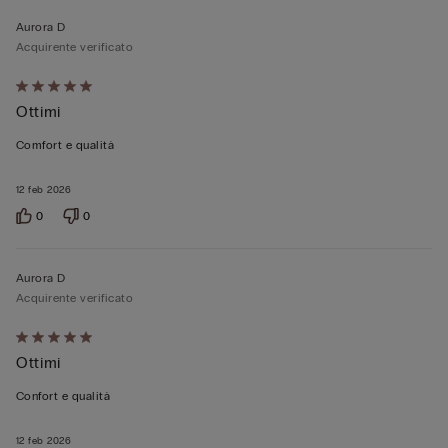
Aurora D
Acquirente verificato
Valutato
Ottimi
5
su
Comfort e qualità
5
12 feb 2026
0
0
Aurora D
Acquirente verificato
Valutato
Ottimi
5
su
Confort e qualità
5
12 feb 2026