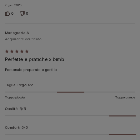
7 gen 2026
0
0
Mariagrazia A
Acquirente verificato
Valutato
Perfette e pratiche x bimbi
5
su
Personale preparato e gentile
5
Taglia
:
Regolare
Troppo piccola
Troppo grande
Qualità
:
5/5
Comfort
:
5/5