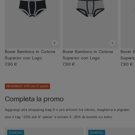
Boxer Bambino in Cotone
Boxer Bambino in Cotone
Boxer 
Superior con Logo
Superior con Logo
Superi
7,90 €
7,90 €
7,90 €
Mix&Match -20% dal 5° pezzo
Completa la promo
Aggiungi alla shopping bag 5 o più articoli tra intimo, maglieria e pigiami
con il tag "-20% dal 5° pezzo" e ottieni il -20% di sconto su tutto.
Dad&Son
Dad&Son