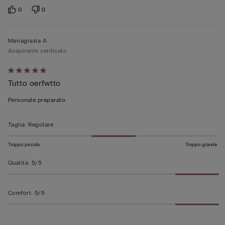
0
0
Mariagrazia A
Acquirente verificato
Valutato
Tutto oerfwtto
5
su
Personale preparato
5
Taglia
:
Regolare
Troppo piccola
Troppo grande
Qualità
:
5/5
Comfort
:
5/5