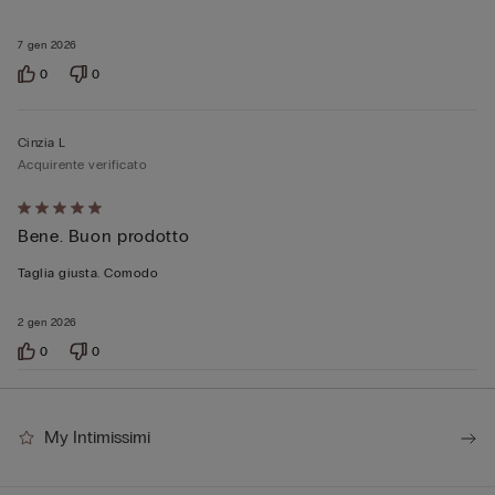
7 gen 2026
0
0
Cinzia L
Acquirente verificato
Valutato
Bene. Buon prodotto
5
su
Taglia giusta. Comodo
5
2 gen 2026
0
0
My Intimissimi