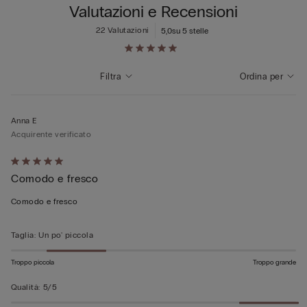
Valutazioni e Recensioni
22 Valutazioni
5,0
su 5 stelle
Filtra
Ordina per
Anna E
Acquirente verificato
Valutato
Comodo e fresco
5
su
Comodo e fresco
5
Taglia
:
Un po' piccola
Troppo piccola
Troppo grande
Qualità
:
5/5