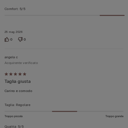
Comfort
:
5/5
25 mag 2026
0
0
angela c
Acquirente verificato
Valutato
Taglia giusta
5
su
Carino e comodo
5
Taglia
:
Regolare
Troppo piccola
Troppo grande
Qualità
:
5/5