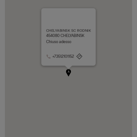
CHELYABINSK SC RODNIK
454080 CHELYABINSK
Chiuso adesso
+73512101152
A