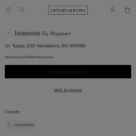
Intimissimi Тц «родник»
Ул. Труда, 203
Челябинск,
RU
454080
Intimissimi/IUMAN Intimissimi
Ottieni indicazioni
Vedi la mappa
Contatti
+73512101152