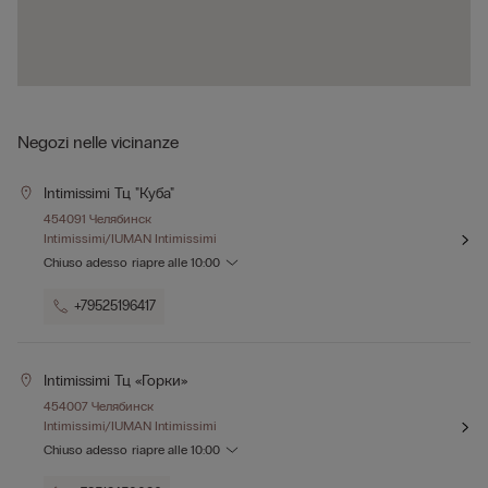
Negozi nelle vicinanze
Intimissimi Тц "куба"
454091 Челябинск
Intimissimi/IUMAN Intimissimi
Chiuso adesso
riapre alle
10:00
+79525196417
Intimissimi Тц «горки»
454007 Челябинск
Intimissimi/IUMAN Intimissimi
Chiuso adesso
riapre alle
10:00