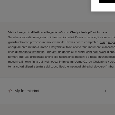
Visita il negozio di intimo e lingerie a Gorod Chelyabinsk più vicino a te
Sei alla ricerca di un negozio di intimo vicino a te? Passa in uno degli store Inti
guardaroba con prezioso intimo femminile. Prova i nostri completi di
slip
e
regg
abbigliamento intimo a Gorod Chelyabinsk trovi anche tanti indumenti e accessori d
linea di
maglieria femminile
, i
pigiami da donna
e i morbidi
capi homewear
dispon
fermarti qui! Dai un'occhiata anche alla nostra linea maschile e recati in un nego
maschile
. E non è finita qui! Nei negozi Intimissimi Uomo Gorod Chelyabinsk tro
tema, colori allegri e texture dal tocco liscio e ineguagliabile: hai davvero l’imbar
My Intimissimi