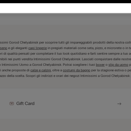
Visualizza mappa
missimi Gorod Chelyabinsk per scoprire tutti gli impareggiabili prodotti della nostra col
iseno
e gli eleganti
capi lingerie
in pregiati materiali come seta, pizzo, e microrete o in t
i qualità pensati per completare il tuo look quotidiano e farti sentire sempre a tuo agi
ibili nei punti vendita Intimissimi Gorod Chelyabinsk. Lasciati conquistare dalle nostre 
zio Intimissimi Uomo a Gorod Chelyabinsk. Potrai scegliere i tuoi
boxer
o
slip da uomo
p
vi anche proposte di
calze e calzini
, oltre a
costumi da bagno
per la stagione estiva o pe
azzo della scelta. Scopri gli indirizzi e orari dei negozi Intimissimi a Gorod Chelyabinsk pi
Gift Card