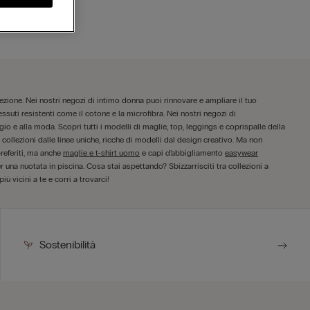
lezione. Nei nostri negozi di intimo donna puoi rinnovare e ampliare il tuo
essuti resistenti come il cotone e la microfibra. Nei nostri negozi di
o e alla moda. Scopri tutti i modelli di maglie, top, leggings e coprispalle della
collezioni dalle linee uniche, ricche di modelli dal design creativo. Ma non
referiti, ma anche
maglie e t-shirt uomo
e capi d’abbigliamento
easywear
r una nuotata in piscina. Cosa stai aspettando? Sbizzarrisciti tra collezioni a
ù vicini a te e corri a trovarci!
Sostenibilità