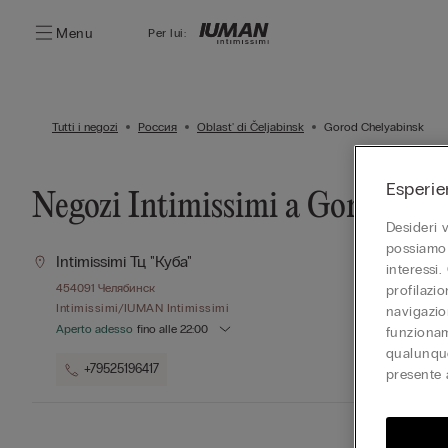
Menu
Per lui:
Tutti i negozi
Россия
Oblast' di Čeljabinsk
Gorod Chelyabinsk
Esperie
Negozi Intimissimi a Gorod Che
Desideri 
possiamo 
Intimissimi Тц "куба"
interessi.
454091
Челябинск
profilazi
Intimissimi/IUMAN Intimissimi
navigazion
Aperto adesso
fino alle
22:00
funzionam
qualunque
+79525196417
presente 