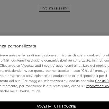
nza personalizzata
lyabinsk
vivere un’esperienza di navigazione su misura? Grazie ai cookie di prof
offrirti contenuti esclusivi e comunicazioni personalizzate, in linea con
Intimissimi Тц «горки»
In
 Cliccando su “Accetta tutti i cookie” acconsenti all’utilizzo dei cookie d
454007
Челябинск
45
one, chiudendo invece questo banner tramite il tasto “Chiudi” proseguir
Intimissimi/IUMAN Intimissimi
In
e e rimarranno attivi solamente i cookie tecnici, indispensabili per il
Aperto adesso
fino alle
22:00
Ap
ento del sito. Per maggiori informazioni sui cookie consulta
Cookie Po
 momento, per modificare le tue preferenze, clicca su
Impostazioni co
+73512450026
anche nella Cookie Policy.
ACCETTA TUTTI I COOKIE