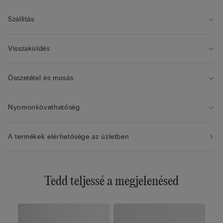
• A modell 175 cm magas és 2B / 75B / 34B / 85B / 42B
méretet visel
Szállítás
Visszaküldés
Összetétel és mosás
Nyomonkövethetőség
A termékek elérhetősége az üzletben
Tedd teljessé a megjelenésed