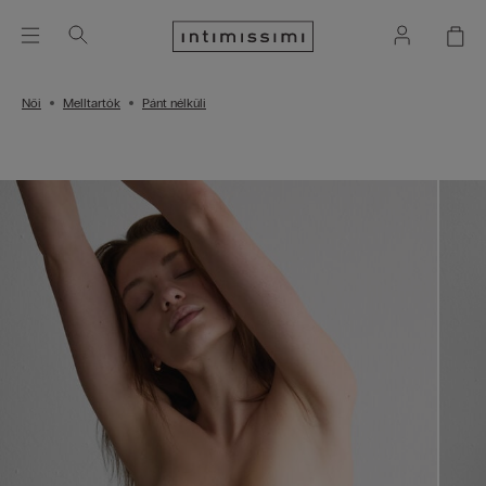
Női
Melltartók
Pánt nélküli