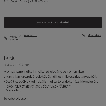
Szín:
Fehér (avorio) -
2127 - Talco
Válassza ki a méretet
A méretem
Méretskála
Méret
útmutató
Leírás
Cikkszám: RIF2592
Monica pánt nélküli melltartó elegáns és romantikus,
elvarratlan szegélyű csipkéből, tüll és mikroszálas anyagból
készült szegélyekkel. Ideális melltartó a dekoltázs kiemelésére
• Fokozatosan szivacsos, előformázott kosár
mélyen dekoltált ruhák, vagy felsők alatt.
• Merevítő
• A hátpánton szilikoncsíkkal
Tovább olvasom
• Teljes hosszában állítható, levehető és rugalmas vállpántokkal
• Egy mérettel nagyobb hatást keltő modell