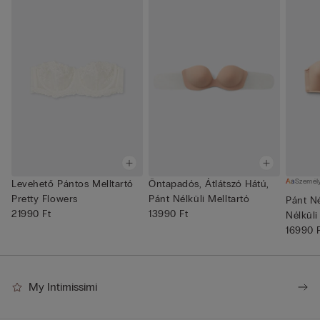
Személ
Levehető Pántos Melltartó
Öntapadós, Átlátszó Hátú,
Pretty Flowers
Pánt Nélküli Melltartó
Pánt Né
21990 Ft
13990 Ft
Nélküli 
16990 
My Intimissimi