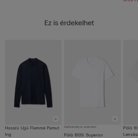
Ez is érdekelhet
Személyre szabható
Hosszú Ujjú Flammé Pamut
Póló 1
Ing
Lenvás
Póló 100% Superior