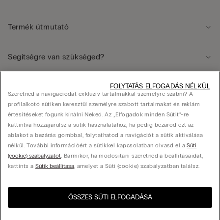
Termék útmutató
Segítségre van szükséged?
Jogi terület
FOLYTATÁS ELFOGADÁS NÉLKÜL
Szeretnéd a navigációdat exkluzív tartalmakkal személyre szabni? A
profilalkotó sütiken keresztül személyre szabott tartalmakat és reklám
értesítéseket fogunk kínálni Neked. Az „Elfogadok minden Sütit”-re
Vállalat
kattintva hozzájárulsz a sütik használatához, ha pedig bezárod ezt az
ablakot a bezárás gombbal, folytathatod a navigációt a sütik aktiválása
nélkül. További információért a sütikkel kapcsolatban olvasd el a
Süti
(cookie) szabályzatot
. Bármikor, ha módosítani szeretnéd a beállításaidat,
© Calzedonia Hungary Kft., HU-1082, Budapest, Futó utca 47-53. Adószám: 25416433-
kattints a
Sütik beállítása
, amelyet a Süti (cookie) szabályzatban találsz.
2-42, hello@intimissimi.com
ÖSSZES SÜTI ELFOGADÁSA
Válassza ki a méretet
Látogasd meg az országod
United States
webshopját!
Magyarország
Magyar