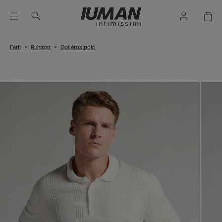
Férfi
Ruházat
Galléros póló