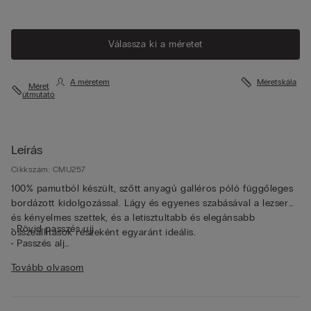
Válassza ki a méretet
A méretem
Méretskála
Méret
útmutató
Leírás
Cikkszám: CMU257
100% pamutból készült, szőtt anyagú galléros póló függőleges
bordázott kidolgozással. Lágy és egyenes szabásával a lezser
és kényelmes szettek, és a letisztultabb és elegánsabb
• Rövid passzés ujj
összeállítások részeként egyaránt ideális.
• Passzés alj
• Klasszikus fazon
Tovább olvasom
• A modell 185 cm magas és L méretet visel