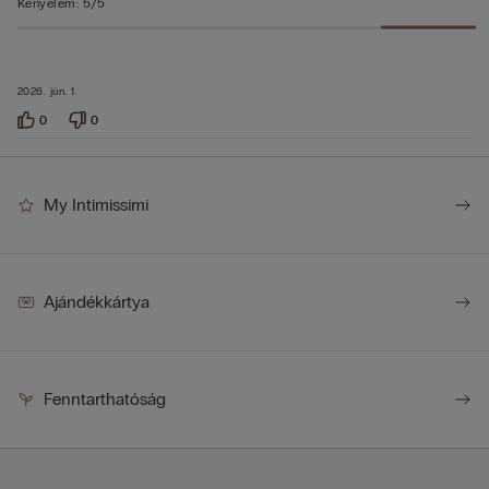
Kényelem
:
5/5
2026. jún. 1.
0
0
My Intimissimi
Ajándékkártya
Fenntarthatóság