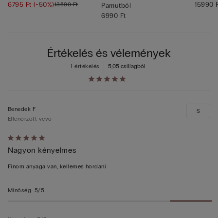
6795 Ft
(-50%)
15990 
13590 Ft
Pamutból
6990 Ft
Értékelés és vélemények
1 értékelés
5,0
5 csillagból
Benedek F
S
Ellenőrzött vevő
Értékelés:
Nagyon kényelmes
5/5
Finom anyaga van, kellemes hordani
Minőség
:
5/5