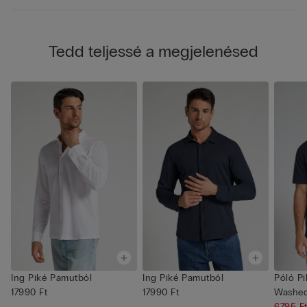
Tedd teljessé a megjelenésed
Ing Piké Pamutból
Ing Piké Pamutból
Póló P
17990 Ft
17990 Ft
Washed
6795 F