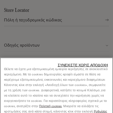
Store Locator
Οδηγός προϊόντων
Εξυπηρέτηση πελάτων
ΣΥΝΕΧΊΣΤΕ ΧΩΡΊΣ ΑΠΟΔΟΧΉ
Θέλετε να έχετε μια εξατομικευμένη εμπειρία περιήγησης σε αποκλειστικό
περιεχόμενο; Με τα cookies δημιουργίας προφίλ είμαστε σε θέση να
Νομική περιοχή
παρέχουμε εξατομικευμένες επικοινωνίες και περιεχόμενο διαφημίσεων.
Κάνοντας κλικ στην επιλογή «Αποδοχή όλων των cookies», συμφωνείτε
με τη χρήση των cookies. Διαφορετικά, πατήστε το κουμπί Κλείσιμο, για
Εταιρεία
να κλείσετε αυτό το πλαίσιο και να συνεχίσετε την περιήγηση χωρίς να
ενεργοποιήσετε τα cookies. Για περισσότερες πληροφορίες σχετικά με τα
cookies, ανατρέξτε στην
Πολιτική cookies
. Μπορείτε να αλλάξετε τις
προτιμήσεις σας ανά πάσα στιγμή, κάνοντας κλικ στην επιλογή
Ρυθμίσεις