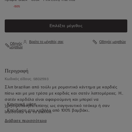
-50%
Επιλέξτε μέγεθος
Βρείτε το μέγεθός σας
Οδηγός μεγεθών
Οδηγός
μεγεθών
Περιγραφή
Κωδικός είδους: SBD2593
Σλιπ brazilian από τούλι με ρομαντικό κέντημα με καρδιές
πίσω και με μια τρέσα με καρδιές και σατέν λεπτομέρειες. Η
σατέν κορδέλα είναι αφαιρούμενη και μπορεί να
• Κανονική μέση
χρησιμοποιηθεί επίσης ως σαγηνευτικό τσόκερ ή σαν
• Επένδυση στο καβάλο από 100% βαμβάκι
αξεσουάρ για τα μαλλιά.
• Αφαιρούμενη σατέν κορδέλα
Διάβασε περισσότερα
• Εφαρμοστή εφαρμογή
• Το μοντέλο έχει ύψος 175 εκ. και φοράει μέγεθος S