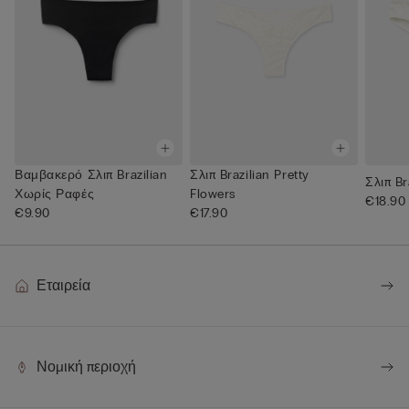
Βαμβακερό Σλιπ Brazilian
Σλιπ Brazilian Pretty
Σλιπ Br
Χωρίς Ραφές
Flowers
€18.90
€9.90
€17.90
Εταιρεία
Νομική περιοχή