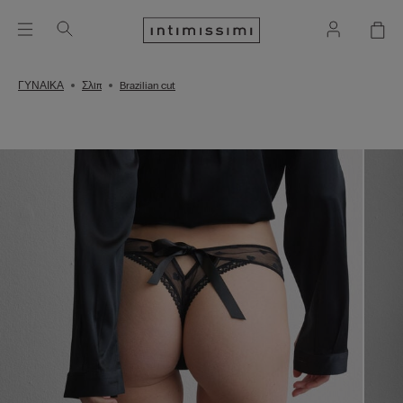
ΓΥΝΑΙΚΑ
Σλιπ
Brazilian cut