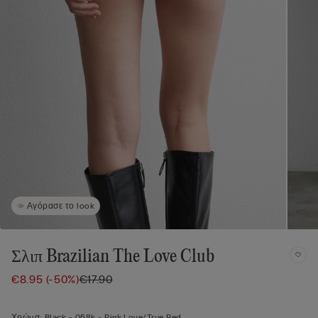
Αγόρασε το look
Σλιπ Brazilian The Love Club
€8.95
(-50%)
€17.90
Χρώμα:
Black -
058k - Pink Love/true Red