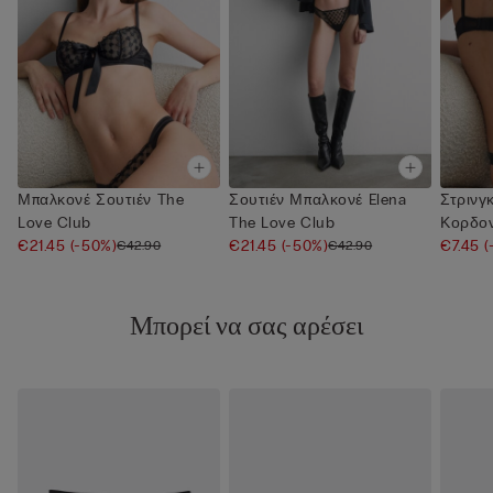
Μπαλκονέ Σουτιέν The
Σουτιέν Μπαλκονέ Elena
Στρινγ
Love Club
The Love Club
Κορδον
€21.45
(-50%)
€21.45
(-50%)
€7.45
(
€42.90
€42.90
Μπορεί να σας αρέσει