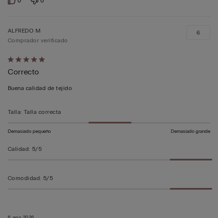
0
0
ALFREDO M
6
Comprador verificado
Calificación
Correcto
de
5
Buena calidad de tejido
sobre
5
Talla
:
Talla correcta
Demasiado pequeño
Demasiado grande
Calidad
:
5/5
Comodidad
:
5/5
6 ago 2026