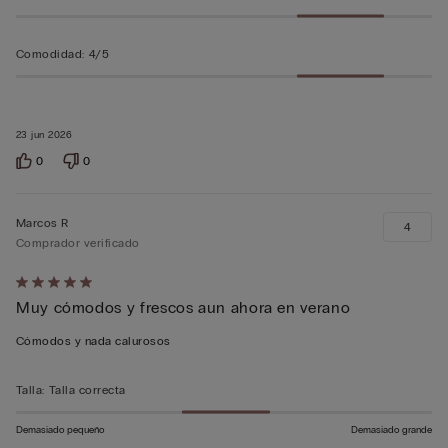
Comodidad
:
4/5
23 jun 2026
0
0
Marcos R
4
Comprador verificado
Calificación
Muy cómodos y frescos aun ahora en verano
de
5
Cómodos y nada calurosos
sobre
5
Talla
:
Talla correcta
Demasiado pequeño
Demasiado grande