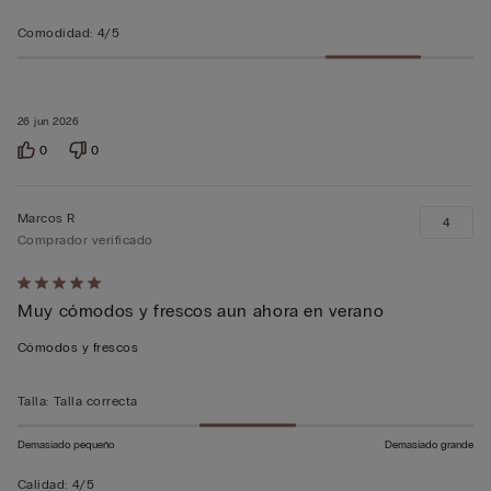
Comodidad
:
4/5
26 jun 2026
0
0
Marcos R
4
Comprador verificado
Calificación
Muy cómodos y frescos aun ahora en verano
de
5
Cómodos y frescos
sobre
5
Talla
:
Talla correcta
Demasiado pequeño
Demasiado grande
Calidad
:
4/5