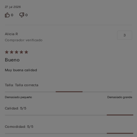
27 jul 2026
0
0
Alicia R
3
Comprador verificado
Calificación
Bueno
de
5
Muy buena calidad
sobre
5
Talla
:
Talla correcta
Demasiado pequeño
Demasiado grande
Calidad
:
5/5
Comodidad
:
5/5