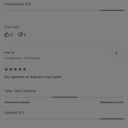
Comodidad
:
5/5
12 jul 2026
0
0
mar g
5
Comprador verificado
Calificación
de
Son geniales el algodón muy bueno
5
sobre
Talla
:
Talla correcta
5
Demasiado pequeño
Demasiado grande
Calidad
:
5/5