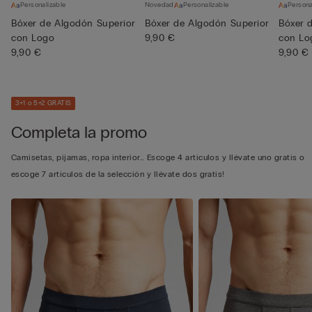
Personalizable
Novedad
Personalizable
Persona
Bóxer de Algodón Superior
Bóxer de Algodón Superior
Bóxer 
con Logo
9,90 €
con Lo
9,90 €
9,90 €
3+1 o 5+2 GRATIS
Completa la promo
Camisetas, pijamas, ropa interior… Escoge 4 artículos y llévate uno gratis o
escoge 7 artículos de la selección y llévate dos gratis!