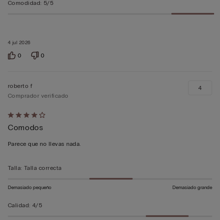
Comodidad
:
5/5
4 jul 2026
0
0
roberto f
4
Comprador verificado
Calificación
Comodos
de
4
Parece que no llevas nada.
sobre
5
Talla
:
Talla correcta
Demasiado pequeño
Demasiado grande
Calidad
:
4/5