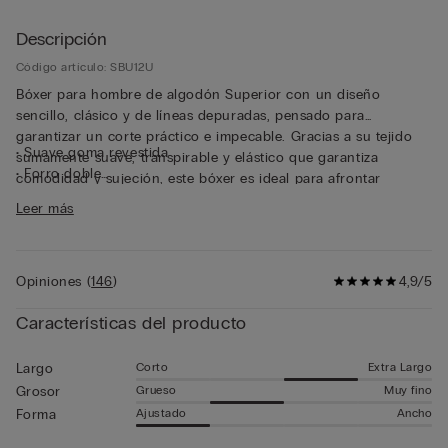
Descripción
Código artículo: SBU12U
Bóxer para hombre de algodón Superior con un diseño
sencillo, clásico y de líneas depuradas, pensado para
garantizar un corte práctico e impecable. Gracias a su tejido
• Suave goma revestida
sumamente suave, transpirable y elástico que garantiza
• Forro doble
comodidad y sujeción, este bóxer es ideal para afrontar
• Modelo largo
cualquier momento del día. La estructura lisa y cuidada hacen
Leer más
• Se ajusta suavemente al cuerpo
de este bóxer una prenda muy resistente, pensada para
• El modelo mide 185 cm y lleva la talla 5 / L / 42
mantener su forma y su calidad con el paso del tiempo.
Opiniones
(
146
)
4,9/5
Características del producto
Corto
Extra Largo
Largo
Grueso
Muy fino
Grosor
Ajustado
Ancho
Forma