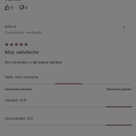
0
0
pilar p
7
Comprador verificado
Calificación
Muy satisfecho
de
5
Son cómodos y de buena calidad
sobre
5
Talla
:
Talla correcta
Demasiado pequeño
Demasiado grande
Calidad
:
5/5
Comodidad
:
5/5