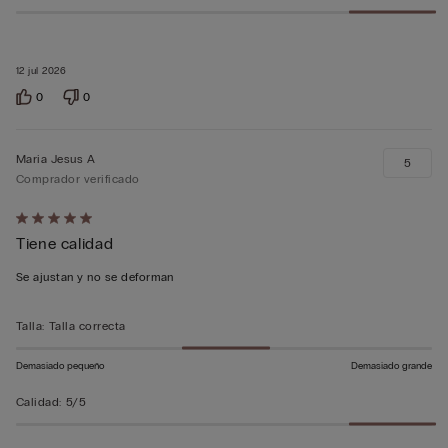
12 jul 2026
0
0
Maria Jesus A
5
Comprador verificado
Calificación
Tiene calidad
de
5
Se ajustan y no se deforman
sobre
5
Talla
:
Talla correcta
Demasiado pequeño
Demasiado grande
Calidad
:
5/5