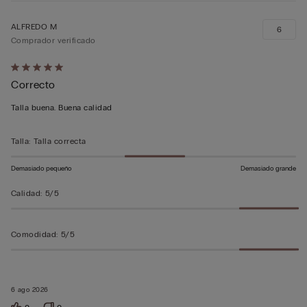
ALFREDO M
6
Comprador verificado
Calificación
Correcto
de
5
Talla buena. Buena calidad
sobre
5
Talla
:
Talla correcta
Demasiado pequeño
Demasiado grande
Calidad
:
5/5
Comodidad
:
5/5
6 ago 2026