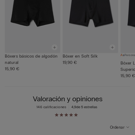
Persona
Bóxers básicos de algodón
Bóxer en Soft Silk
natural
19,90 €
Bóxer 
15,90 €
Superi
15,90 
Valoración y opiniones
146 calificaciones
4,9
de 5 estrellas
Ordenar