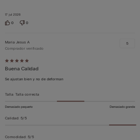
17 jul 2026
0
0
Maria Jesus A
5
Comprador verificado
Calificación
Buena Calidad
de
5
Se ajustan bien y no de deforman
sobre
5
Talla
:
Talla correcta
Demasiado pequeño
Demasiado grande
Calidad
:
5/5
Comodidad
:
5/5