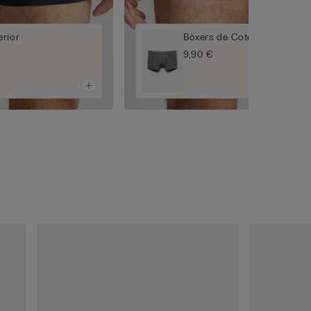
rior
Bòxers de Cotó Superior
9,90 €