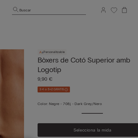
Buscar
Personalitzable
Bòxers de Cotó Superior amb
Logotip
9,90 €
3+1 o 5+2 GRATIS
Color:
Negre -
708j - Dark Grey/nero
Selecciona la mida