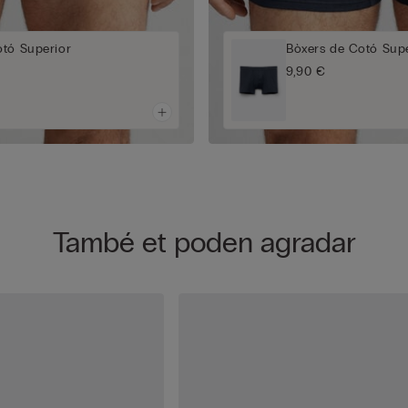
otó Superior
Bòxers de Cotó Supe
9,90 €
També et poden agradar