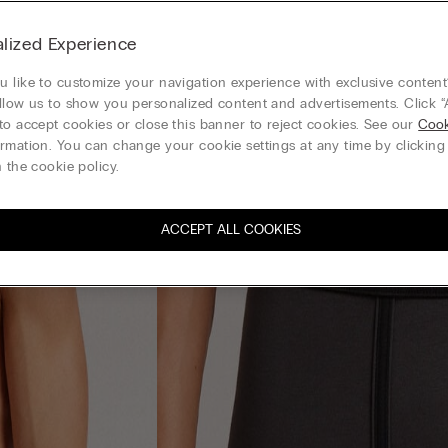
lized Experience
 like to customize your navigation experience with exclusive content?
llow us to show you personalized content and advertisements. Click “
to accept cookies or close this banner to reject cookies. See our
Cook
rmation. You can change your cookie settings at any time by clickin
 the cookie policy.
ACCEPT ALL COOKIES