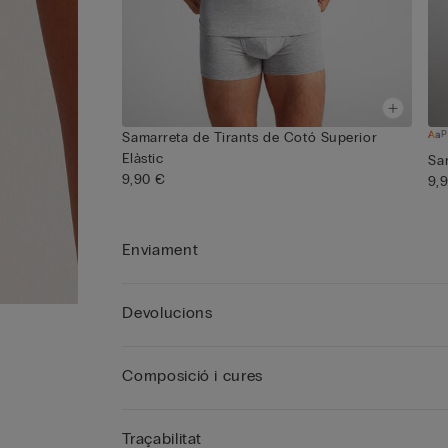
P
Samarreta de Tirants de Cotó Superior
Elàstic
Sa
9,90 €
9,
Enviament
Devolucions
Composició i cures
Traçabilitat