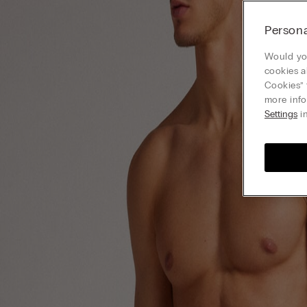
Persona
Would you
cookies a
Cookies” 
more info
Settings
in