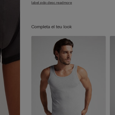
label.pdp.desc.readmore
caracteritza per una excel·lent elasticitat. L'estruc
del teixit garanteix una excel·lent resistència al ren
Completa el teu look