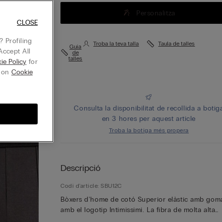
Personalitza
CLOSE
 Profiling
Troba la teva talla
Taula de talles
Guia
Accept All
de
talles
ie Policy
for
g on
Cookie
Consulta la disponibilitat de recollida a botig
en 3 hores per aquest article
Troba la botiga més propera
Descripció
Codi d'article: SBU12C
Bòxers d'home de cotó Superior elàstic amb gom
amb el logotip Intimissimi. La fibra de molta alta
qualitat, increïblement suau i transpirable, es