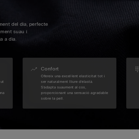
oment del dia, perfecte
lement suau i
a a dia.
Confort
Ofereix una excel·lent elasticitat tot i
gut
ser naturalment lliure d’elastà.
S’adapta suaument al cos,
una
proporcionant una sensació agradable
sobre la pell.