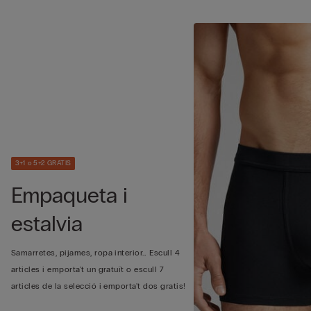
3+1 o 5+2 GRATIS
Empaqueta i
estalvia
Samarretes, pijames, ropa interior… Escull 4
articles i emporta't un gratuït o escull 7
articles de la selecció i emporta't dos gratis!