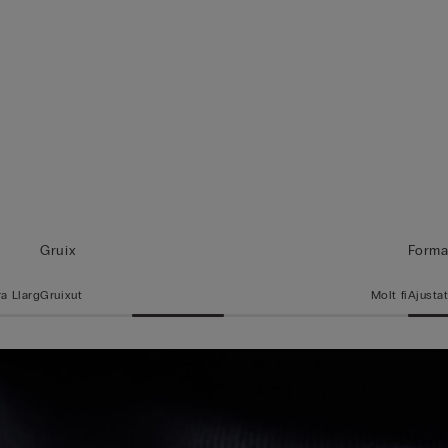
Gruix
Form
ra Llarg
Gruixut
Molt fi
Ajusta