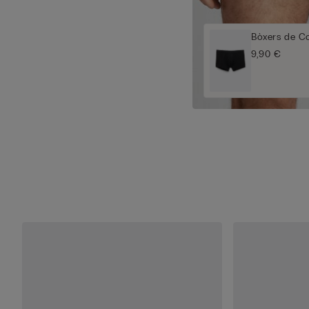
Bòxers de C
9,90 €