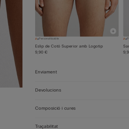
Personalitzable
P
Eslip de Cotó Superior amb Logotip
Sa
9,90 €
9,
Enviament
Devolucions
Composició i cures
Traçabilitat