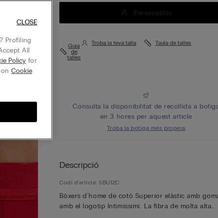
Personalitza
CLOSE
 Profiling
Troba la teva talla
Taula de talles
Guia
Accept All
de
talles
ie Policy
for
g on
Cookie
Consulta la disponibilitat de recollida a botig
en 3 hores per aquest article
Troba la botiga més propera
Descripció
Codi d'article: SBU12C
Bòxers d'home de cotó Superior elàstic amb gom
amb el logotip Intimissimi. La fibra de molta alta
qualitat, increïblement suau i transpirable, es