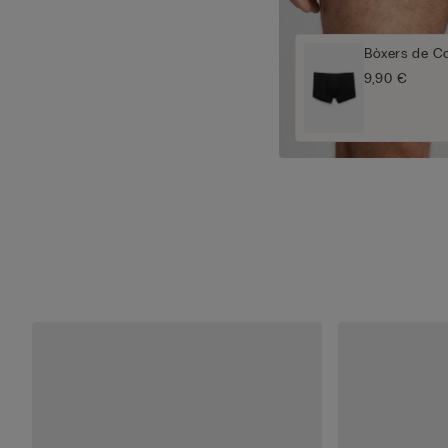
Bòxers de C
9,90 €