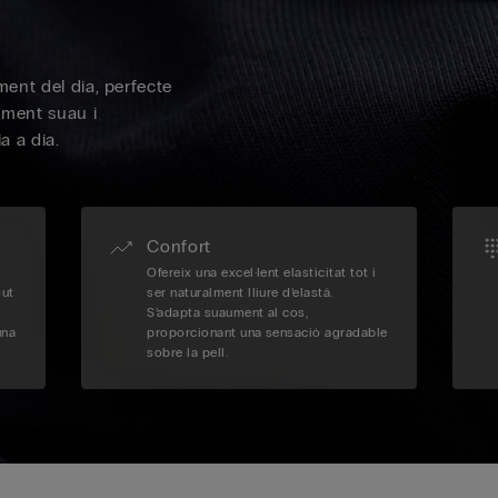
oment del dia, perfecte
lement suau i
a a dia.
Confort
Ofereix una excel·lent elasticitat tot i
gut
ser naturalment lliure d’elastà.
S’adapta suaument al cos,
una
proporcionant una sensació agradable
sobre la pell.