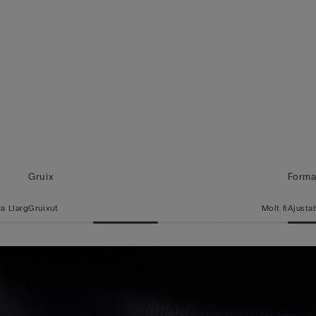
Gruix
Form
ra Llarg
Gruixut
Molt fi
Ajusta