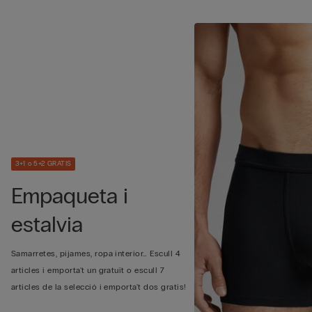
3+1 o 5+2 GRATIS
Empaqueta i
estalvia
Samarretes, pijames, ropa interior… Escull 4
articles i emporta't un gratuït o escull 7
articles de la selecció i emporta't dos gratis!