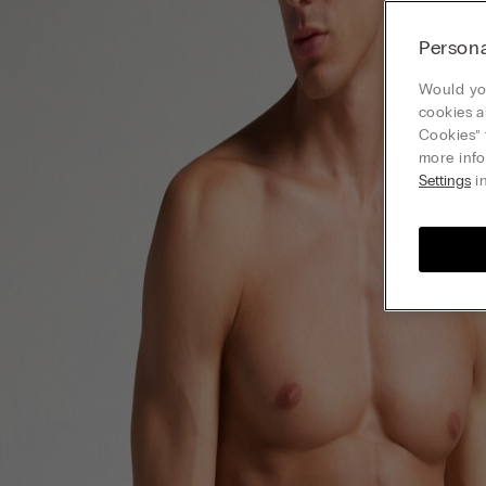
Persona
Would you
cookies a
Cookies” 
more info
Settings
in