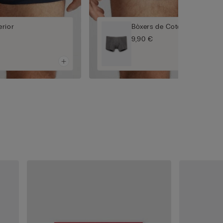
rior
Bòxers de Cotó Superior
9,90 €