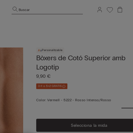
Buscar
Personalitzable
Bòxers de Cotó Superior amb
Logotip
9,90 €
3+1 o 5+2 GRATIS
Color:
Vermell -
5222 - Rosso Intenso/rosso
Selecciona la mida