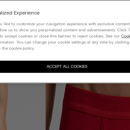
lized Experience
 like to customize your navigation experience with exclusive content?
llow us to show you personalized content and advertisements. Click “
to accept cookies or close this banner to reject cookies. See our
Cook
rmation. You can change your cookie settings at any time by clickin
 the cookie policy.
ACCEPT ALL COOKIES