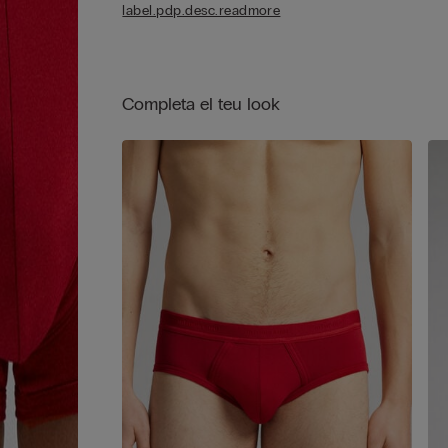
label.pdp.desc.readmore
caracteritza per una excel·lent elasticitat. L'estruc
del teixit garanteix una excel·lent resistència al ren
Completa el teu look