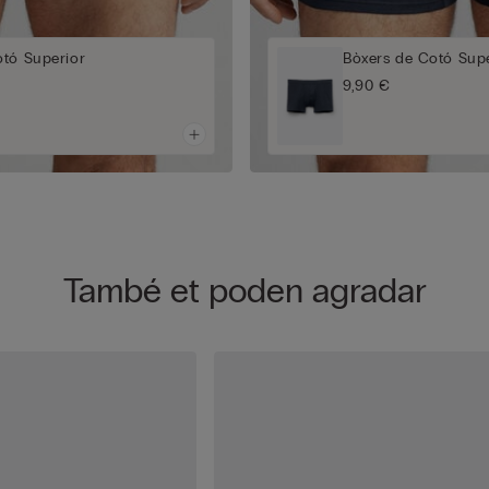
otó Superior
Bòxers de Cotó Supe
9,90 €
També et poden agradar