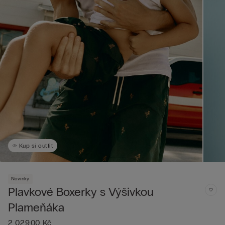
Kup si outfit
Novinky
Plavkové Boxerky s Výšivkou
Plameňáka
2 029,00 Kč