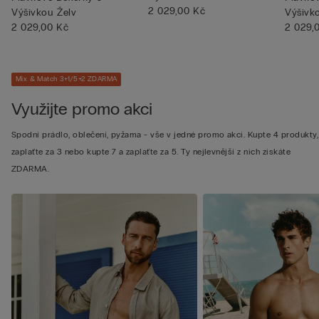
2 029,00 Kč
Výšivkou Želv
Výšivk
2 029,00 Kč
2 029,
Mix & Match 3+1/5+2 ZDARMA
Využijte promo akci
Spodní prádlo, oblečení, pyžama - vše v jedné promo akci. Kupte 4 produkty,
zaplaťte za 3 nebo kupte 7 a zaplaťte za 5. Ty nejlevnější z nich získáte
ZDARMA.