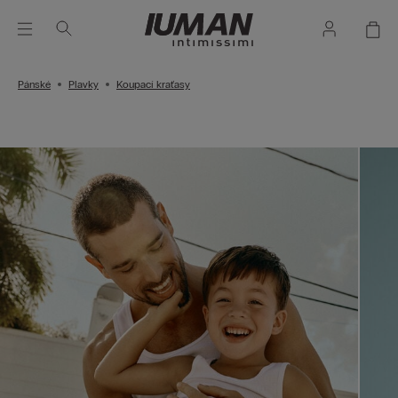
Pánské
Plavky
Koupací kraťasy