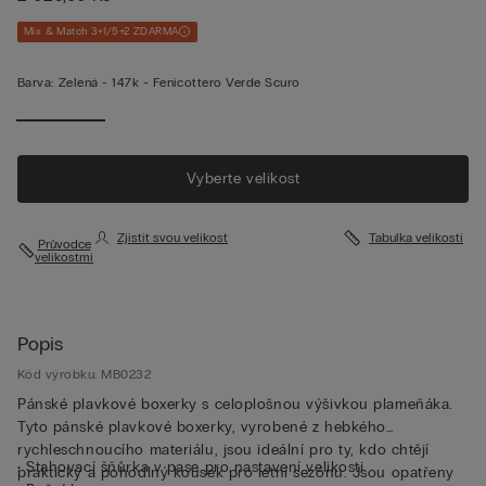
Mix & Match 3+1/5+2 ZDARMA
Barva:
Zelená -
147k - Fenicottero Verde Scuro
Vyberte velikost
Zjistit svou velikost
Tabulka velikostí
Průvodce
velikostmi
Popis
Kód výrobku: MB0232
Pánské plavkové boxerky s celoplošnou výšivkou plameňáka.
Tyto pánské plavkové boxerky, vyrobené z hebkého
rychleschnoucího materiálu, jsou ideální pro ty, kdo chtějí
• Stahovací šňůrka v pase pro nastavení velikosti
praktický a pohodlný kousek pro letní sezónu. Jsou opatřeny