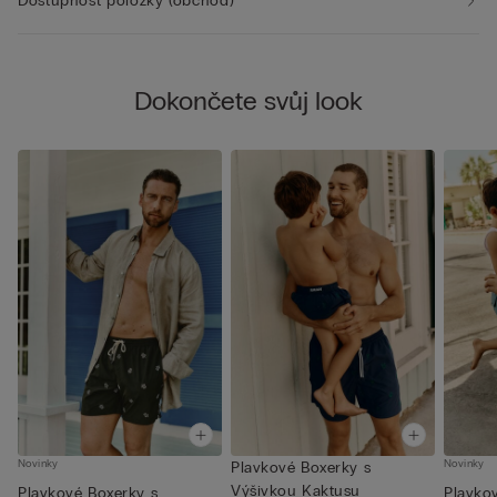
Dostupnost položky (obchod)
Dokončete svůj look
Novinky
Novinky
Plavkové Boxerky s
Výšivkou Kaktusu
Plavkové Boxerky s
Plavko