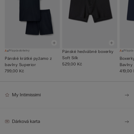
Přizpůsobitelný
Přizpůs
Pánské hedvábné boxerky
Soft Silk
Pánské krátké pyžamo z
Boxerk
529,00 Kč
bavlny Superior
Bavlny 
799,00 Kč
419,00
My Intimissimi
Dárková karta