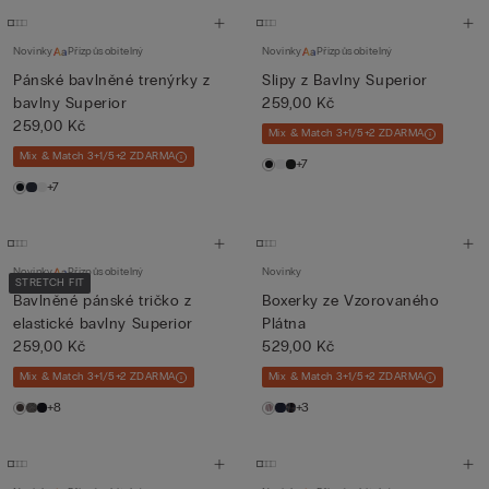
Novinky
Přizpůsobitelný
Novinky
Přizpůsobitelný
Pánské bavlněné trenýrky z
Slipy z Bavlny Superior
bavlny Superior
259,00 Kč
259,00 Kč
Mix & Match 3+1/5+2 ZDARMA
Mix & Match 3+1/5+2 ZDARMA
+7
+7
Novinky
Přizpůsobitelný
Novinky
STRETCH FIT
Bavlněné pánské tričko z
Boxerky ze Vzorovaného
elastické bavlny Superior
Plátna
259,00 Kč
529,00 Kč
Mix & Match 3+1/5+2 ZDARMA
Mix & Match 3+1/5+2 ZDARMA
+8
+3