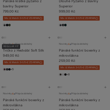
Pánské krátké pyžamo z
Dlouhé Pyžamo z Bavlny
bavlny Superior
Superior
799,00 Kč
999,00 Kč
Mix & Match 3+1/5+2 ZDARMA
Mix & Match 3+1/5+2 ZDARMA
Novinky
Přizpůsobitelný
Novinky
Přizpůsobitelný
REGULAR FIT
Tričko z Hedvábí Soft Silk
Pánské funkční boxerky z
949,00 Kč
mikrovlákna
259,00 Kč
Mix & Match 3+1/5+2 ZDARMA
Mix & Match 3+1/5+2 ZDARMA
+5
+8
Novinky
Přizpůsobitelný
Novinky
Přizpůsobitelný
Pánské funkční boxerky z
Pánské funkční boxerky z
mikrovlákna
mikrovlákna