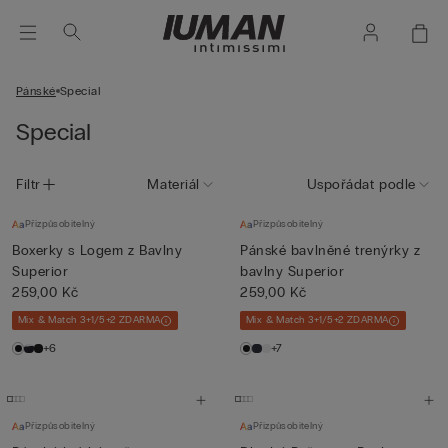
Pánské
Special
Special
Filtr
Materiál
Uspořádat podle
Přizpůsobitelný
Přizpůsobitelný
Boxerky s Logem z Bavlny
Pánské bavlněné trenýrky z
Superior
bavlny Superior
259,00 Kč
259,00 Kč
Mix & Match 3+1/5+2 ZDARMA
Mix & Match 3+1/5+2 ZDARMA
+6
+7
Přizpůsobitelný
Přizpůsobitelný