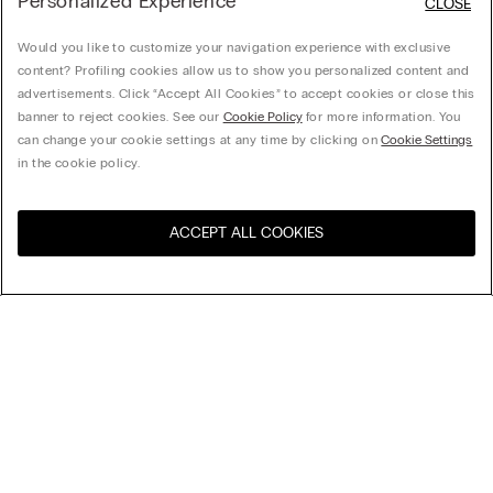
Personalized Experience
CLOSE
Would you like to customize your navigation experience with exclusive
content? Profiling cookies allow us to show you personalized content and
advertisements. Click “Accept All Cookies” to accept cookies or close this
banner to reject cookies. See our
Cookie Policy
for more information. You
can change your cookie settings at any time by clicking on
Cookie Settings
in the cookie policy.
ACCEPT ALL COOKIES
Navštivte e-shop ve vaší
United States
zemi
Uspořádat podle
Nejlépe prodávané
Ceny sestupně
My Intimissimi
Ceny vzestupně
Nejnovější