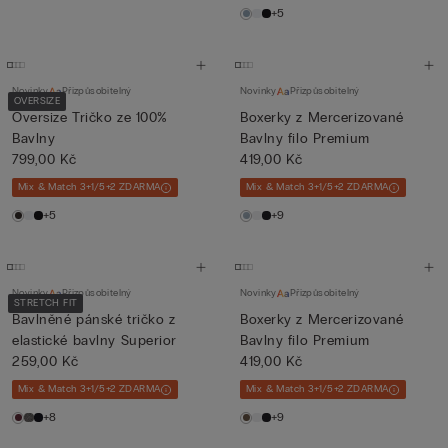
+5
Novinky
Přizpůsobitelný
Novinky
Přizpůsobitelný
OVERSIZE
Oversize Tričko ze 100%
Boxerky z Mercerizované
Bavlny
Bavlny filo Premium
799,00 Kč
419,00 Kč
Mix & Match 3+1/5+2 ZDARMA
Mix & Match 3+1/5+2 ZDARMA
+5
+9
Novinky
Přizpůsobitelný
Novinky
Přizpůsobitelný
STRETCH FIT
Bavlněné pánské tričko z
Boxerky z Mercerizované
elastické bavlny Superior
Bavlny filo Premium
259,00 Kč
419,00 Kč
Mix & Match 3+1/5+2 ZDARMA
Mix & Match 3+1/5+2 ZDARMA
+8
+9