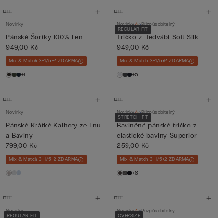
Novinky
Novinky
Přizpůsobitelný
REGULAR FIT
Pánské Šortky 100% Len
Tričko z Hedvábí Soft Silk
949,00 Kč
949,00 Kč
Mix & Match 3+1/5+2 ZDARMA
Mix & Match 3+1/5+2 ZDARMA
+1
+5
Novinky
Novinky
Přizpůsobitelný
STRETCH FIT
Pánské Krátké Kalhoty ze Lnu
Bavlněné pánské tričko z
a Bavlny
elastické bavlny Superior
799,00 Kč
259,00 Kč
Mix & Match 3+1/5+2 ZDARMA
Mix & Match 3+1/5+2 ZDARMA
+8
Novinky
Novinky
Přizpůsobitelný
REGULAR FIT
OVERSIZE