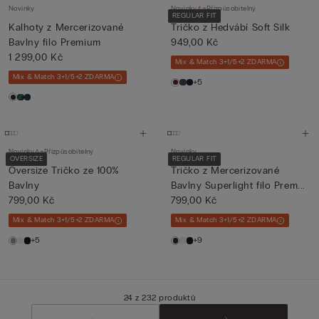
Novinky
Novinky
Přizpůsobitelný
REGULAR FIT
Kalhoty z Mercerizované
Tričko z Hedvábí Soft Silk
Bavlny filo Premium
949,00 Kč
1 299,00 Kč
Mix & Match 3+1/5+2 ZDARMA
Mix & Match 3+1/5+2 ZDARMA
+5
Novinky
Přizpůsobitelný
Novinky
OVERSIZE
REGULAR FIT
Oversize Tričko ze 100%
Tričko z Mercerizované
Bavlny
Bavlny Superlight filo Prem...
799,00 Kč
799,00 Kč
Mix & Match 3+1/5+2 ZDARMA
Mix & Match 3+1/5+2 ZDARMA
+5
+9
24 z 232 produktů