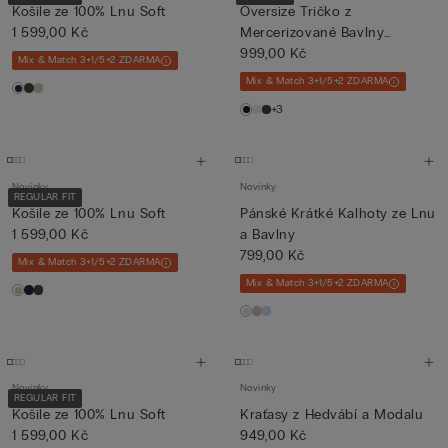
Košile ze 100% Lnu Soft
Oversize Tričko z
1 599,00 Kč
Mercerizované Bavlny
Superlight ...
999,00 Kč
Mix & Match 3+1/5+2 ZDARMA
Mix & Match 3+1/5+2 ZDARMA
+3
Novinky
Novinky
REGULAR FIT
Košile ze 100% Lnu Soft
Pánské Krátké Kalhoty ze Lnu
1 599,00 Kč
a Bavlny
799,00 Kč
Mix & Match 3+1/5+2 ZDARMA
Mix & Match 3+1/5+2 ZDARMA
Novinky
Novinky
REGULAR FIT
Košile ze 100% Lnu Soft
Kraťasy z Hedvábí a Modalu
1 599,00 Kč
949,00 Kč