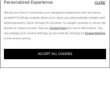
Personalized Experience
CLOSE
Would you like to customize your navigation experience with exclusive
content? Profiling cookies allow us to show you personalized content and
advertisements. Click “Accept All Cookies” to accept cookies or close this
banner to reject cookies. See our
Cookie Policy
for more information. You
can change your cookie settings at any time by clicking on
Cookie Settings
in the cookie policy.
ACCEPT ALL COOKIES
Navštivte e-shop ve vaší
United States
zemi
Uspořádat podle
Nejlépe prodávané
Ceny sestupně
My Intimissimi
Ceny vzestupně
Nejnovější