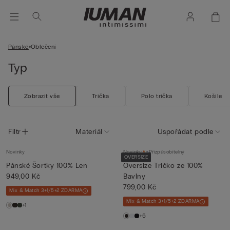
Pánské
Oblečení
Typ
Zobrazit vše
Trička
Polo trička
Košile
Filtr
Materiál
Uspořádat podle
Novinky
Novinky
Přizpůsobitelný
OVERSIZE
Pánské Šortky 100% Len
Oversize Tričko ze 100%
949,00 Kč
Bavlny
799,00 Kč
Mix & Match 3+1/5+2 ZDARMA
Mix & Match 3+1/5+2 ZDARMA
+1
+5