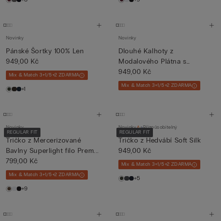
Novinky
Novinky
Pánské Šortky 100% Len
Dlouhé Kalhoty z
949,00 Kč
Modalového Plátna s
Modrým Proužk...
949,00 Kč
Mix & Match 3+1/5+2 ZDARMA
Mix & Match 3+1/5+2 ZDARMA
+1
Novinky
Novinky
Přizpůsobitelný
REGULAR FIT
REGULAR FIT
Tričko z Mercerizované
Tričko z Hedvábí Soft Silk
Bavlny Superlight filo Prem...
949,00 Kč
799,00 Kč
Mix & Match 3+1/5+2 ZDARMA
Mix & Match 3+1/5+2 ZDARMA
+5
+9