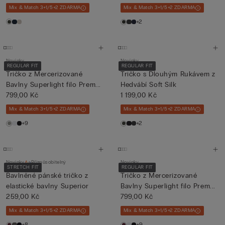
Mix & Match 3+1/5+2 ZDARMA
Mix & Match 3+1/5+2 ZDARMA
+2
Novinky
Novinky
REGULAR FIT
REGULAR FIT
Tričko z Mercerizované
Tričko s Dlouhým Rukávem z
Bavlny Superlight filo Prem...
Hedvábí Soft Silk
799,00 Kč
1 199,00 Kč
Mix & Match 3+1/5+2 ZDARMA
Mix & Match 3+1/5+2 ZDARMA
+9
+2
Novinky
Přizpůsobitelný
Novinky
STRETCH FIT
REGULAR FIT
Bavlněné pánské tričko z
Tričko z Mercerizované
elastické bavlny Superior
Bavlny Superlight filo Prem...
259,00 Kč
799,00 Kč
Mix & Match 3+1/5+2 ZDARMA
Mix & Match 3+1/5+2 ZDARMA
+8
+9