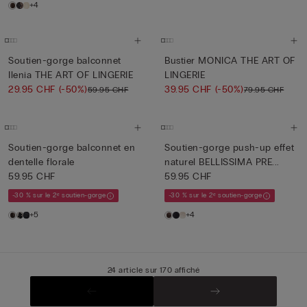
+4
Soutien-gorge balconnet
Bustier MONICA THE ART OF
Ilenia THE ART OF LINGERIE
LINGERIE
29.95 CHF
(-50%)
39.95 CHF
(-50%)
59.95 CHF
79.95 CHF
Soutien-gorge balconnet en
Soutien-gorge push-up effet
dentelle florale
naturel BELLISSIMA PRE...
59.95 CHF
59.95 CHF
-30 % sur le 2ᵉ soutien-gorge
-30 % sur le 2ᵉ soutien-gorge
+5
+4
24 article sur 170 affiché