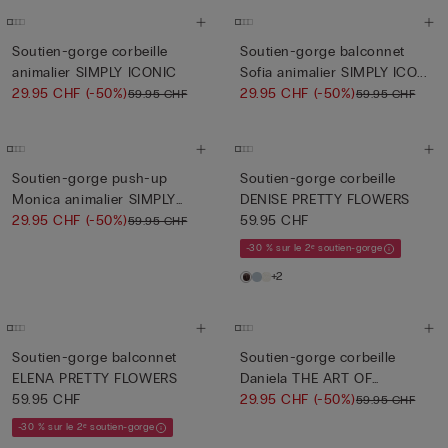
Soutien-gorge corbeille
Soutien-gorge balconnet
animalier SIMPLY ICONIC
Sofia animalier SIMPLY ICO...
29.95 CHF
(-50%)
29.95 CHF
(-50%)
59.95 CHF
59.95 CHF
Soutien-gorge push-up
Soutien-gorge corbeille
Monica animalier SIMPLY
DENISE PRETTY FLOWERS
ICON...
29.95 CHF
(-50%)
59.95 CHF
59.95 CHF
-30 % sur le 2ᵉ soutien-gorge
+2
Soutien-gorge balconnet
Soutien-gorge corbeille
ELENA PRETTY FLOWERS
Daniela THE ART OF
59.95 CHF
LINGERI...
29.95 CHF
(-50%)
59.95 CHF
-30 % sur le 2ᵉ soutien-gorge