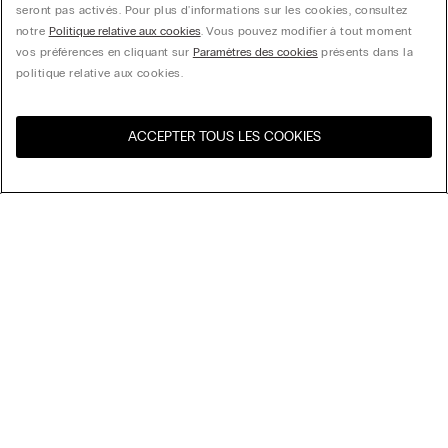
seront pas activés. Pour plus d'informations sur les cookies, consultez
notre
Politique relative aux cookies
. Vous pouvez modifier à tout moment
vos préférences en cliquant sur
Paramètres des cookies
présents dans la
politique relative aux cookies.
ACCEPTER TOUS LES COOKIES
Visitez l’e-store de votre
United States
pays
Trier par
Top Sellers
Price High to Low
My Intimissimi
Price Low to High
New Arrivals
Carte cadeau