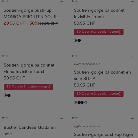
Soutien-gorge push-up
Soutien-gorge balconnet
MONICA BRIGHTEN YOUR
Invisible Touch
DAY
29.95 CHF
(-50%)
59.95 CHF
59.95 CHF
-30 % sur le 2ᵉ soutien-gorge
Personnalisable
Soutien-gorge balconnet
Elena Invisible Touch
Soutien-gorge balconnet en
59.95 CHF
soie SOFIA
59.95 CHF
-30 % sur le 2ᵉ soutien-gorge
-30 % sur le 2ᵉ soutien-gorge
+3
Personnalisable
Bustier bandeau Giada en
soie
Soutien-gorge push-up léger