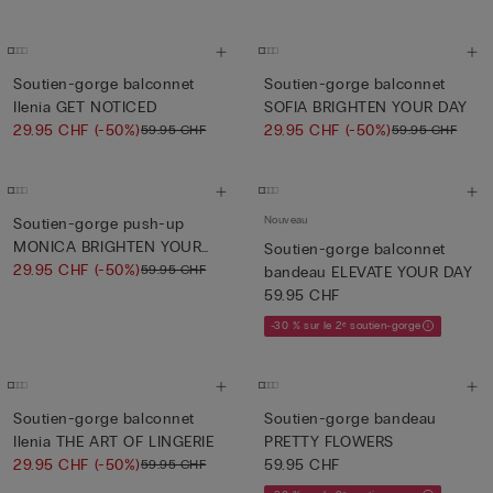
Soutien-gorge balconnet
Soutien-gorge balconnet
Ilenia GET NOTICED
SOFIA BRIGHTEN YOUR DAY
29.95 CHF
(-50%)
29.95 CHF
(-50%)
59.95 CHF
59.95 CHF
Nouveau
Soutien-gorge push-up
MONICA BRIGHTEN YOUR
Soutien-gorge balconnet
DAY
29.95 CHF
(-50%)
59.95 CHF
bandeau ELEVATE YOUR DAY
59.95 CHF
-30 % sur le 2ᵉ soutien-gorge
Soutien-gorge balconnet
Soutien-gorge bandeau
Ilenia THE ART OF LINGERIE
PRETTY FLOWERS
29.95 CHF
(-50%)
59.95 CHF
59.95 CHF