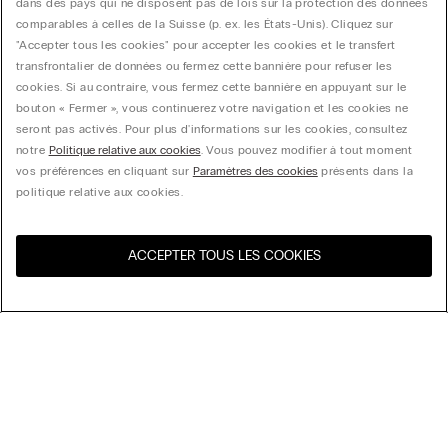
dans des pays qui ne disposent pas de lois sur la protection des données
comparables à celles de la Suisse (p. ex. les États-Unis). Cliquez sur
"Accepter tous les cookies" pour accepter les cookies et le transfert
transfrontalier de données ou fermez cette bannière pour refuser les
cookies. Si au contraire, vous fermez cette bannière en appuyant sur le
bouton « Fermer », vous continuerez votre navigation et les cookies ne
seront pas activés. Pour plus d'informations sur les cookies, consultez
notre
Politique relative aux cookies
. Vous pouvez modifier à tout moment
vos préférences en cliquant sur
Paramètres des cookies
présents dans la
politique relative aux cookies.
ACCEPTER TOUS LES COOKIES
Visitez l’e-store de votre
United States
pays
Trier par
Top Sellers
Price High to Low
My Intimissimi
Price Low to High
New Arrivals