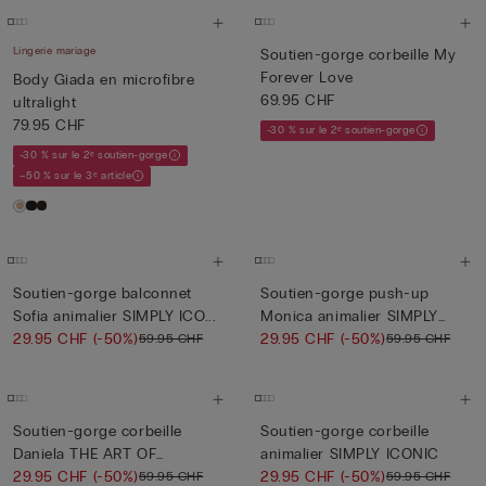
Lingerie mariage
Soutien-gorge corbeille My
Forever Love
Body Giada en microfibre
69.95 CHF
ultralight
79.95 CHF
-30 % sur le 2ᵉ soutien-gorge
-30 % sur le 2ᵉ soutien-gorge
–50 % sur le 3ᵉ article
Soutien-gorge balconnet
Soutien-gorge push-up
Sofia animalier SIMPLY ICO...
Monica animalier SIMPLY
29.95 CHF
(-50%)
ICON...
29.95 CHF
(-50%)
59.95 CHF
59.95 CHF
Soutien-gorge corbeille
Soutien-gorge corbeille
Daniela THE ART OF
animalier SIMPLY ICONIC
LINGERI...
29.95 CHF
(-50%)
29.95 CHF
(-50%)
59.95 CHF
59.95 CHF