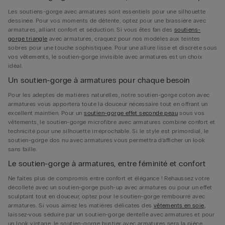
Les soutiens-gorge avec armatures sont essentiels pour une silhouette
dessinée. Pour vos moments de détente, optez pour une brassière avec
armatures, alliant confort et séduction. Si vous êtes fan des
soutiens-
gorge triangle
avec armatures, craquez pour nos modèles aux teintes
sobres pour une touche sophistiquée. Pour une allure lisse et discrète sous
vos vêtements, le soutien-gorge invisible avec armatures est un choix
idéal.
Un soutien-gorge à armatures pour chaque besoin
Pour les adeptes de matières naturelles, notre soutien-gorge coton avec
armatures vous apportera toute la douceur nécessaire tout en offrant un
excellent maintien. Pour un
soutien-gorge effet seconde peau
sous vos
vêtements, le soutien-gorge microfibre avec armatures combine confort et
technicité pour une silhouette irréprochable. Si le style est primordial, le
soutien-gorge dos nu avec armatures vous permettra d’afficher un look
sans faille.
Le soutien-gorge à armatures, entre féminité et confort
Ne faites plus de compromis entre confort et élégance ! Rehaussez votre
décolleté avec un soutien-gorge push-up avec armatures ou pour un effet
sculptant tout en douceur, optez pour le soutien-gorge rembourré avec
armatures. Si vous aimez les matières délicates des
vêtements en soie
,
laissez-vous séduire par un soutien-gorge dentelle avec armatures et pour
un look vintage, le soutien-gorge bustier avec armatures sera la pièce