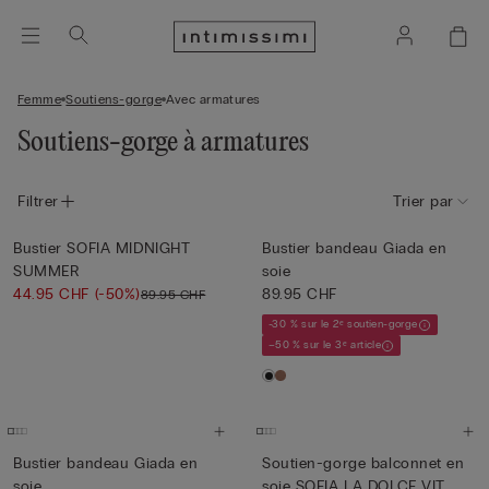
Femme
Soutiens-gorge
Avec armatures
Soutiens-gorge à armatures
Filtrer
Trier par
Bustier SOFIA MIDNIGHT
Bustier bandeau Giada en
SUMMER
soie
44.95 CHF
(-50%)
89.95 CHF
89.95 CHF
-30 % sur le 2ᵉ soutien-gorge
–50 % sur le 3ᵉ article
Bustier bandeau Giada en
Soutien-gorge balconnet en
soie
soie SOFIA LA DOLCE VIT...