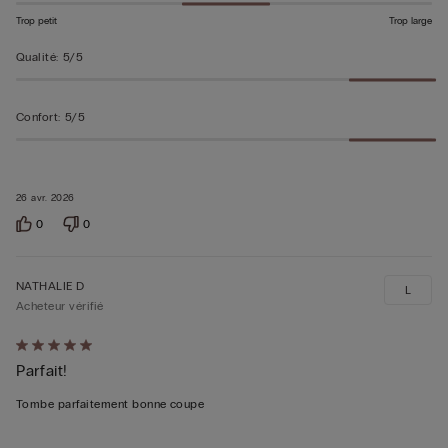
Trop petit
Trop large
Qualité
:
5/5
Confort
:
5/5
26 avr. 2026
0
0
NATHALIE D
L
Acheteur vérifié
Évalué
Parfait!
5sur 5
Tombe parfaitement bonne coupe