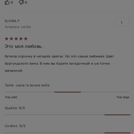
0
0
ELVIRA F
L
Acheteur vérifié
Évalué
Это моя любовь .
5sur 5
Купила сорочку в четырёх цветах. Но это самая любимая. Цвет
бургундского вина. В нем вы будете загадочный и уж точно
желанной.
Taille
:
Juste la bonne taille
Trop petit
Trop large
Qualité
:
5/5
Confort
:
5/5