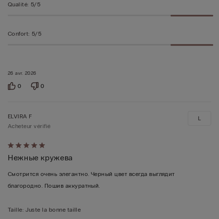
Qualité
:
5/5
Confort
:
5/5
26 avr. 2026
0
0
ELVIRA F
L
Acheteur vérifié
Évalué
Нежные кружева
5sur 5
Смотрится очень элегантно. Черный цвет всегда выглядит
благородно. Пошив аккуратный.
Taille
:
Juste la bonne taille