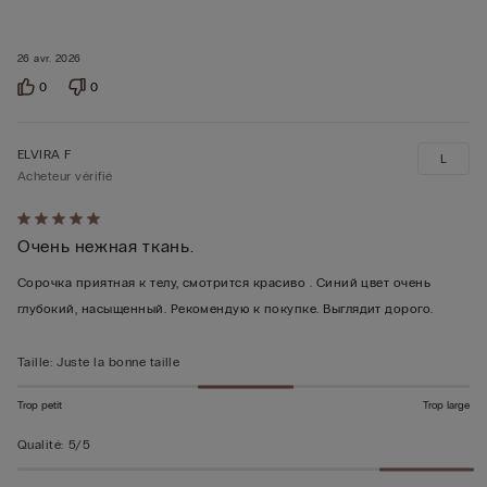
26 avr. 2026
0
0
ELVIRA F
L
Acheteur vérifié
Évalué
Очень нежная ткань.
5sur 5
Сорочка приятная к телу, смотрится красиво . Синий цвет очень
глубокий, насыщенный. Рекомендую к покупке. Выглядит дорого.
Taille
:
Juste la bonne taille
Trop petit
Trop large
Qualité
:
5/5