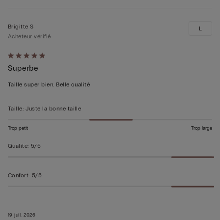
Brigitte S
L
Acheteur vérifié
Évalué
Superbe
5sur 5
Taille super bien. Belle qualité
Taille
:
Juste la bonne taille
Trop petit
Trop large
Qualité
:
5/5
Confort
:
5/5
19 juil. 2026