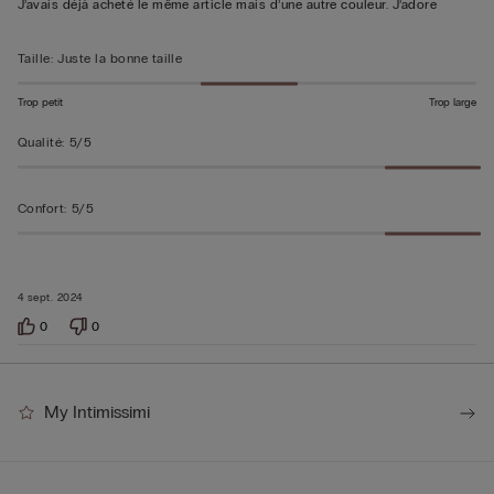
J’avais déjà acheté le même article mais d’une autre couleur. J’adore
Taille
:
Juste la bonne taille
Trop petit
Trop large
Qualité
:
5/5
Confort
:
5/5
4 sept. 2024
0
0
My Intimissimi