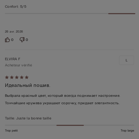
Confort
:
5/5
26 avr. 2026
0
0
ELVIRA F
L
Acheteur vérifié
Évalué
Идеальный пошив.
5sur 5
Выбрала красный цвет, который всегда поднимает настроение.
Тончайшие кружева украшают сорочку, придают элегантность.
Taille
:
Juste la bonne taille
Trop petit
Trop large