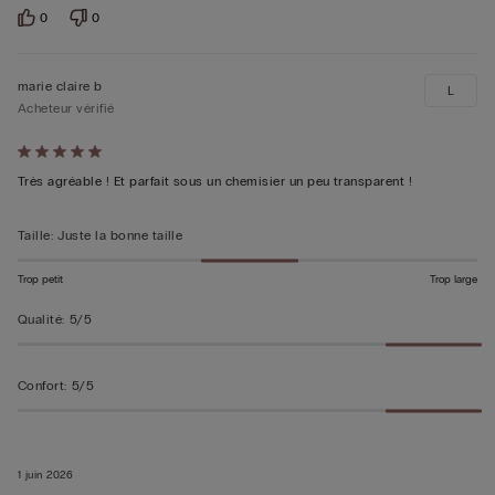
0
0
marie claire b
L
Acheteur vérifié
Évalué
5sur 5
Très agréable ! Et parfait sous un chemisier un peu transparent !
Taille
:
Juste la bonne taille
Trop petit
Trop large
Qualité
:
5/5
Confort
:
5/5
1 juin 2026