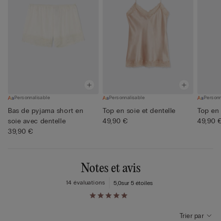
Personnalisable
Personnalisable
Personn
Bas de pyjama short en
Top en soie et dentelle
Top en 
soie avec dentelle
49,90 €
49,90 
39,90 €
Notes et avis
14 évaluations
5,0
sur 5 étoiles
Trier par