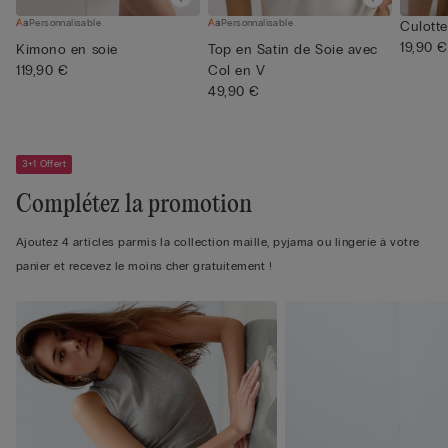
Personnalisable
Personnalisable
Culotte
19,90 €
Kimono en soie
Top en Satin de Soie avec
119,90 €
Col en V
49,90 €
3+1 Offert
Complétez la promotion
Ajoutez 4 articles parmis la collection maille, pyjama ou lingerie à votre
panier et recevez le moins cher gratuitement !