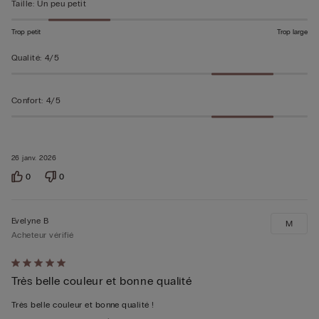
Taille
:
Un peu petit
Trop petit
Trop large
Qualité
:
4/5
Confort
:
4/5
26 janv. 2026
0
0
Evelyne B
M
Acheteur vérifié
Évalué
Très belle couleur et bonne qualité
5sur 5
Très belle couleur et bonne qualité !