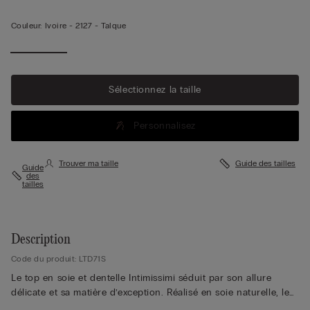
Couleur:
Ivoire -
2127 - Talque
Afficher
plus
Sélectionnez la taille
Personnalisez
Trouver ma taille
Guide des tailles
Guide
des
tailles
Description
Code du produit: LTD71S
Le top en soie et dentelle Intimissimi séduit par son allure
délicate et sa matière d’exception. Réalisé en soie naturelle, le
top en soie offre un toucher doux et fluide qui glisse