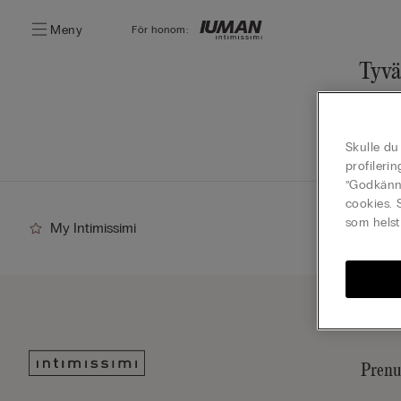
Meny
För honom:
Tyvä
You ca
Go
Skulle du
profileri
”Godkänn 
cookies. 
som helst
My Intimissimi
Prenu