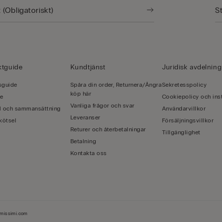
ktguide
Kundtjänst
Juridisk avdelning
sguide
Spåra din order, Returnera/Ångra
Sekretesspolicy
köp här
de
Cookiepolicy och inst
Vanliga frågor och svar
l och sammansättning
Användarvillkor
Leveranser
kötsel
Försäljningsvillkor
Returer och återbetalningar
Tillgänglighet
Betalning
Kontakta oss
imissimi.com