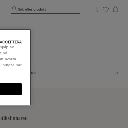
Sök efter produkt
mepage.
 ACCEPTERA
hjälp av
a på
tt avvisa
llningar när
Hållbarhet
utiksfinnaren