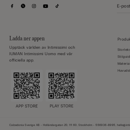
Ladda ner appen
Produ
Upptäck världen av Intimissimi och
Storlek
IUMAN Intimissimi Uomo med vår
Stilgui
officiella app.
Materia
Huvuds
Calzedonia Sverige AB - Holländargatan 20, 111 60, Stockholm - 556936-8995, hello@int