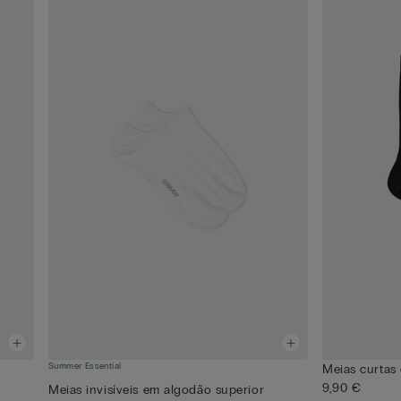
Summer Essential
Meias curtas
9,90 €
Meias invisíveis em algodão superior