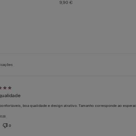
9,90 €
ficações
uiu
qualidade
confortáveis, boa qualidade e design atrativo. Tamanho corresponde ao espera
2026
0