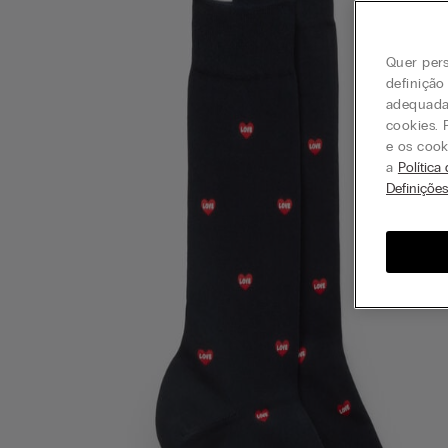
Quer pers
definição
adequada 
cookies. 
e os cook
a
Política
Definiçõe