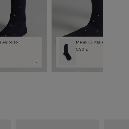
m Algodão
Meias Curtas em Algodão
9,90 €