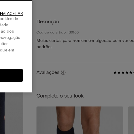
EM ACEITAR
ookies de
Descrição
idade
ção dos
Código do artigo: IS0160
a navegação
Meias curtas para homem em algodão com vário
ultar
padrões.
lique em
Avaliações
(
4
)
Complete o seu look