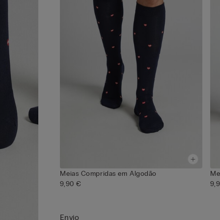
Meias Compridas em Algodão
Me
9,90 €
9,
Envio