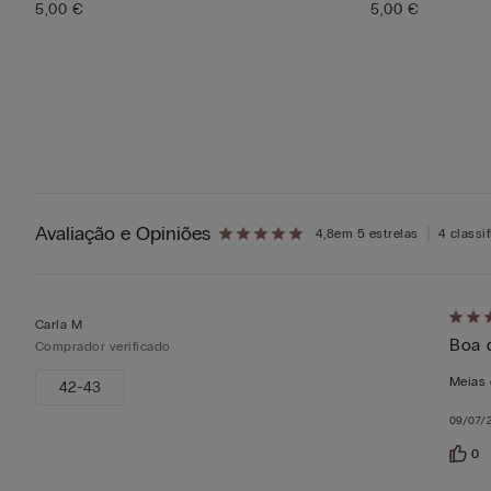
5,00 €
5,00 €
Avaliação e Opiniões
4,8
em 5 estrelas
4 classi
Atrib
Carla M
Boa 
5
Comprador verificado
em
Meias 
42-43
5
09/07/
0