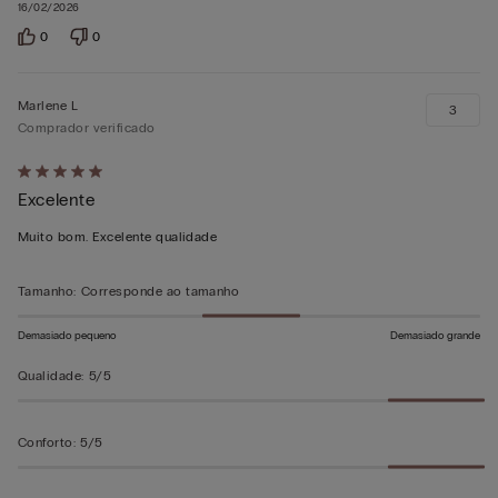
16/02/2026
0
0
Marlene L
3
Comprador verificado
Atribuiu
Excelente
5
em
Muito bom. Excelente qualidade
5
Tamanho
:
Corresponde ao tamanho
Demasiado pequeno
Demasiado grande
Qualidade
:
5/5
Conforto
:
5/5