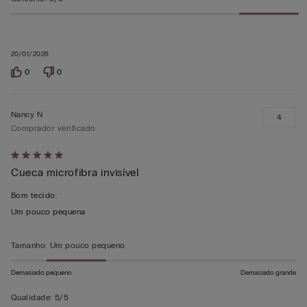
20/01/2026
0
0
Nancy N
4
Comprador verificado
Atribuiu
Cueca microfibra invisível
5
em
Bom tecido.
5
Um pouco pequena
Tamanho
:
Um pouco pequeno
Demasiado pequeno
Demasiado grande
Qualidade
:
5/5