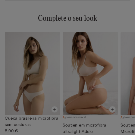
Complete o seu look
Personalizável
Persona
Cueca brasileira microfibra
sem costuras
Soutien em microfibra
Soutie
8,90 €
ultralight Adele
Microfi