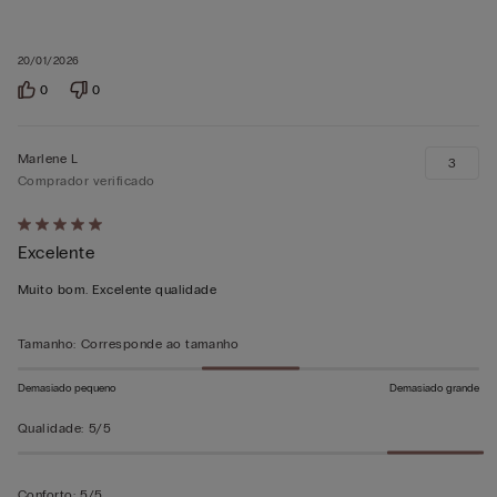
20/01/2026
0
0
Marlene L
3
Comprador verificado
Atribuiu
Excelente
5
em
Muito bom. Excelente qualidade
5
Tamanho
:
Corresponde ao tamanho
Demasiado pequeno
Demasiado grande
Qualidade
:
5/5
Conforto
:
5/5