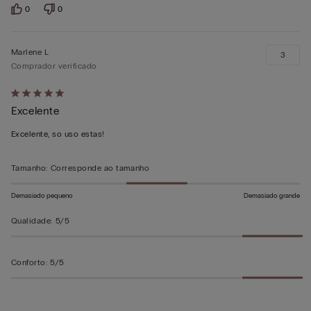
0
0
Marlene L
3
Comprador verificado
Atribuiu
Excelente
5
em
Excelente, so uso estas!
5
Tamanho
:
Corresponde ao tamanho
Demasiado pequeno
Demasiado grande
Qualidade
:
5/5
Conforto
:
5/5