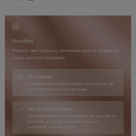
qualquer tipo de roupa, mesmo as mais justas. Com um toque
sedoso, as cuecas em microfibra invisível garantem uma
sensação de conforto absoluto ao longo do dia. A sua
estrutura sem costuras e a escolha do material garantem uma
peça duradoura, que mantém a suavidade e o conforto,
mesmo após várias lavagens. A simplicidade do design e a
Microfibra
qualidade da microfibra fazem delas a opção perfeita para
quem procura um estilo minimalista. Se procura uma peça que
Precisão sem costuras, concebida para se adaptar ao
una leveza, conforto e sofisticação discreta, as cuecas
corpo com total facilidade.
microfibra sem costuras são, sem dúvida, a escolha perfeita.
Fit Invisível
O design sem costuras é perfeito para garantir um
ajuste invisível por baixo da roupa.
Alta Respirabilidade
Conhecida pelas suas propriedades de absorção da
humidade, a microfibra mantém-na seca e
confortável ao longo do dia.