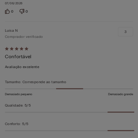
07/06/2026
0
0
Luísa N
3
Comprador verificado
Atribuiu
Confortável
5
em
Avaliação excelente
5
Tamanho
:
Corresponde ao tamanho
Demasiado pequeno
Demasiado grande
Qualidade
:
5/5
Conforto
:
5/5