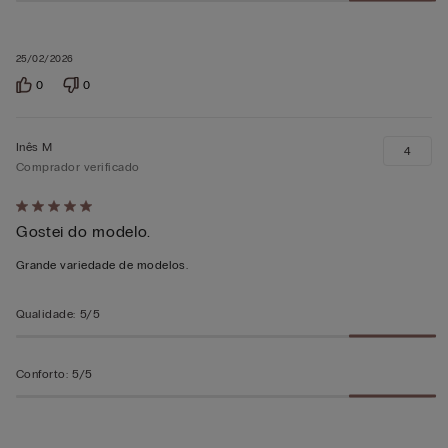
25/02/2026
0
0
Inês M
4
Comprador verificado
Atribuiu
Gostei do modelo.
5
em
Grande variedade de modelos.
5
Qualidade
:
5/5
Conforto
:
5/5