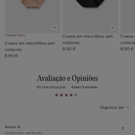
Coleção Noiva
Cueca em microfibra sem
Cueca 
costuras
costur
Cueca em microfibra sem
8,90 €
8,90 €
costuras
8,90 €
Avaliação e Opiniões
99 classificações
4,6
em 5 estrelas
Organizar por
Raquel M
3
Comprador verificado