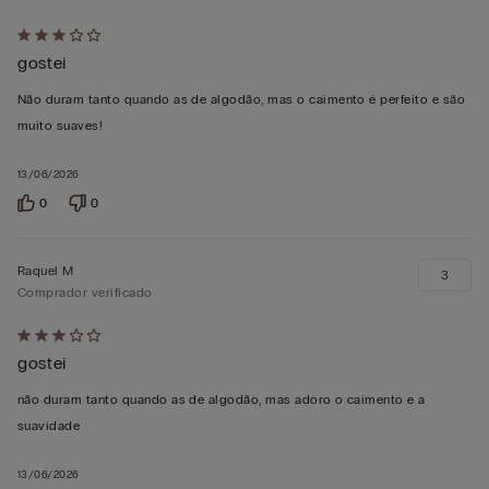
Atribuiu
gostei
3
em
Não duram tanto quando as de algodão, mas o caimento é perfeito e são
5
muito suaves!
13/06/2026
0
0
Raquel M
3
Comprador verificado
Atribuiu
gostei
3
em
não duram tanto quando as de algodão, mas adoro o caimento e a
5
suavidade
13/06/2026