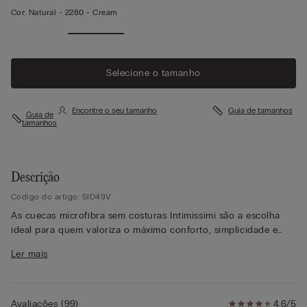
Cor:
Natural -
2280 - Cream
Selecione o tamanho
Encontre o seu tamanho
Guia de tamanhos
Guia de
tamanhos
Descrição
Código do artigo: SID49V
As cuecas microfibra sem costuras Intimissimi são a escolha
ideal para quem valoriza o máximo conforto, simplicidade e
minimalismo no seu vestuário diário. Feitas em microfibra
Ler mais
suave e elástica, adaptam-se ao seu corpo com uma precisão
única, proporcionando um ajuste perfeito, sem apertos nem
marcas visíveis. O design sem costuras oferece uma
experiência de suavidade e leveza, tornando-as invisíveis sob
Avaliações
(
99
)
4,6/5