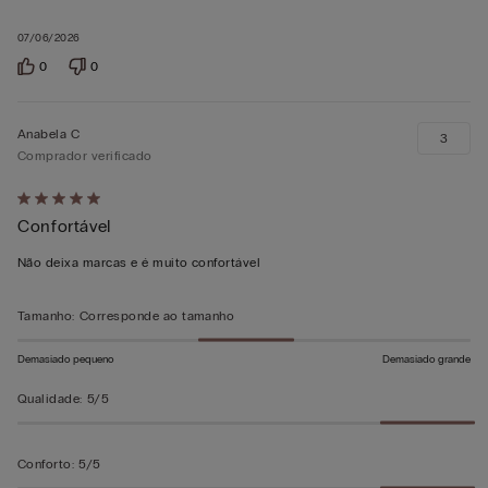
07/06/2026
0
0
Anabela C
3
Comprador verificado
Atribuiu
Confortável
5
em
Não deixa marcas e é muito confortável
5
Tamanho
:
Corresponde ao tamanho
Demasiado pequeno
Demasiado grande
Qualidade
:
5/5
Conforto
:
5/5