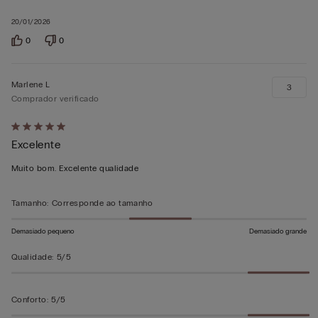
20/01/2026
0
0
Marlene L
3
Comprador verificado
Atribuiu
Excelente
5
em
Muito bom. Excelente qualidade
5
Tamanho
:
Corresponde ao tamanho
Demasiado pequeno
Demasiado grande
Qualidade
:
5/5
Conforto
:
5/5