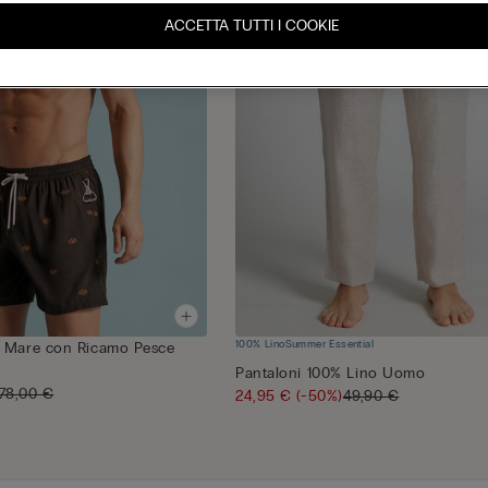
ACCETTA TUTTI I COOKIE
100% Lino
Summer Essential
 Mare con Ricamo Pesce
Pantaloni 100% Lino Uomo
78,00 €
24,95 €
(-50%)
49,90 €