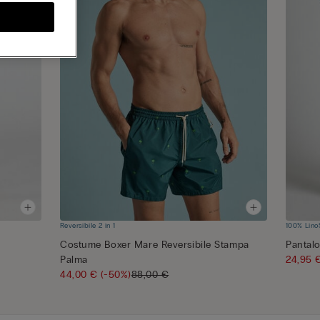
Reversibile 2 in 1
100% Lino
Costume Boxer Mare Reversibile Stampa
Pantal
Palma
24,95
44,00 €
(-50%)
88,00 €