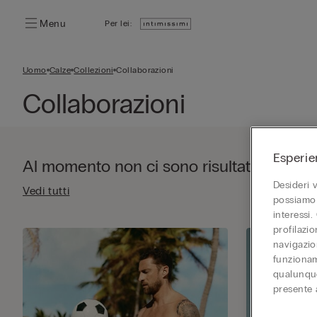
Menu
Per lei:
Uomo
Calze
Collezioni
Collaborazioni
Collaborazioni
Esperie
Al momento non ci sono risultati per la tu
Desideri 
Vedi tutti
possiamo 
interessi.
profilazi
navigazion
funzionam
qualunque
presente 