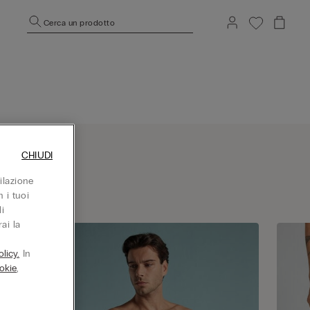
Cerca un prodotto
CHIUDI
ilazione
 i tuoi
i
ai la
licy.
In
okie
,