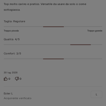
su
Top molto carino e pratico. Versatile da usare da solo o come
5
sottogiacca.
Taglia
:
Regolare
Troppo piccola
Troppo grande
Qualità
:
4/5
Comfort
:
3/5
30 lug 2026
0
0
Ester L
L
Acquirente verificato