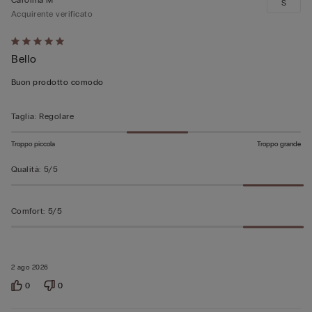
S
Acquirente verificato
Valutato
Bello
5
su
Buon prodotto comodo
5
Taglia
:
Regolare
Troppo piccola
Troppo grande
Qualità
:
5/5
Comfort
:
5/5
2 ago 2026
0
0