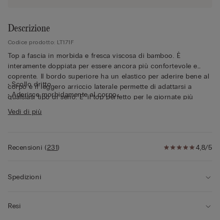
Descrizione
Codice prodotto: LT171F
Top a fascia in morbida e fresca viscosa di bamboo. È
interamente doppiata per essere ancora più confortevole e
coprente. Il bordo superiore ha un elastico per aderire bene al
• Scollo dritto
corpo e il leggero arriccio laterale permette di adattarsi a
• Aderisce morbidamente al corpo
qualsiasi tipo di seno. E' il top perfetto per le giornate più
• La modella è alta 175 cm e indossa la taglia S
calde e per i look delle serate estive.
Vedi di più
Recensioni
(
231
)
4,8/5
Spedizioni
Resi