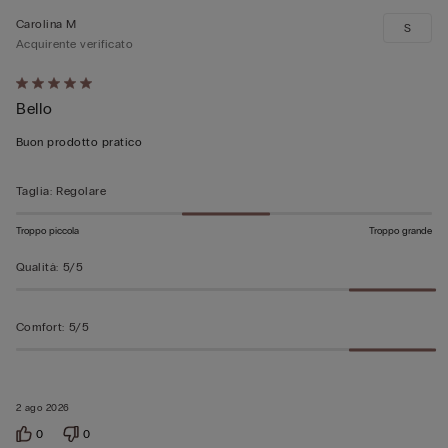
Carolina M
S
Acquirente verificato
Valutato
Bello
5
su
Buon prodotto pratico
5
Taglia
:
Regolare
Troppo piccola
Troppo grande
Qualità
:
5/5
Comfort
:
5/5
2 ago 2026
0
0