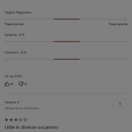
5
Taglia
:
Regolare
Troppo piccola
Troppo grande
Qualità
:
3/5
Comfort
:
3/5
30 lug 2026
0
0
Valeria C
S
Acquirente verificato
Valutato
Utile in diverse occasioni
3