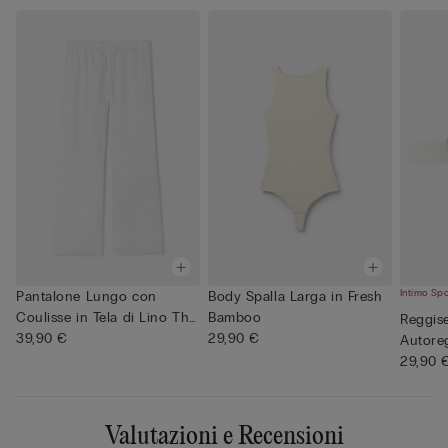
Intimo Sp
Pantalone Lungo con
Body Spalla Larga in Fresh
Coulisse in Tela di Lino The
Bamboo
Reggis
P...
39,90 €
29,90 €
Autore
Traspar
29,90 
Valutazioni e Recensioni