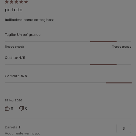
Valutato
perfetto
5
su
bellissimo come sottogiacca
5
Taglia
:
Un po' grande
Troppo piccola
Troppo grande
Qualità
:
4/5
Comfort
:
5/5
29 lug 2026
0
0
Daniela T
S
Acquirente verificato