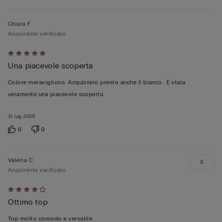
Chiara F
Acquirente verificato
Valutato
Una piacevole scoperta
5
su
Colore meraviglioso. Acquisterò presto anche il bianco . È stata
5
veramente una piacevole scoperta
31 lug 2026
0
0
Valeria C
S
Acquirente verificato
Valutato
Ottimo top
4
su
Top molto comodo e versatile.