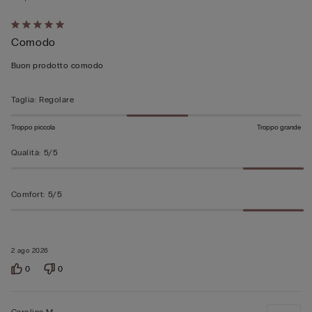
Valutato
Comodo
5
su
Buon prodotto comodo
5
Taglia
:
Regolare
Troppo piccola
Troppo grande
Qualità
:
5/5
Comfort
:
5/5
2 ago 2026
0
0
Carolina M