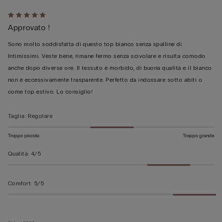
Valutato
Approvato !
5
su
Sono molto soddisfatta di questo top bianco senza spalline di
5
Intimissimi. Veste bene, rimane fermo senza scivolare e risulta comodo
anche dopo diverse ore. Il tessuto è morbido, di buona qualità e il bianco
non è eccessivamente trasparente. Perfetto da indossare sotto abiti o
come top estivo. Lo consiglio!
Taglia
:
Regolare
Troppo piccola
Troppo grande
Qualità
:
4/5
Comfort
:
5/5