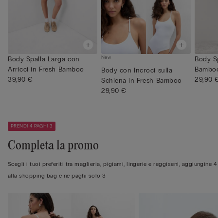
New
Body Spalla Larga con
Body Sp
Arricci in Fresh Bamboo
Bambo
Body con Incroci sulla
39,90 €
29,90 
Schiena in Fresh Bamboo
29,90 €
PRENDI 4 PAGHI 3
Completa la promo
Scegli i tuoi preferiti tra maglieria, pigiami, lingerie e reggiseni, aggiungine 4
alla shopping bag e ne paghi solo 3