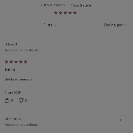
231 Valutazioni
4,8
su 5 stelle
Filtra
Ordina per
Silvia S
Acquirente verificato
Valutato
Bella
5
su
Bellla e comoda
5
5 ago 2026
0
0
Cristina G
L
Acquirente verificato