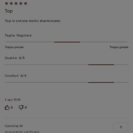
Valutato
Top
5
su
Top in cotone molto elasticizzato
5
Taglia
:
Regolare
Troppo piccola
Troppo grande
Qualità
:
4/5
Comfort
:
4/5
2 ago 2026
0
0
Carolina M
S
Acquirente verificato