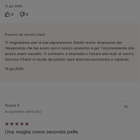
13 giu 2026
0
0
Risposta del Servizio Clienti
Ti ringraziamo per la tua segnalazione. Siamo molto dispiaciuti per
l'esperienza che hai avuto con il nostro prodotto e per l'inconveniente che
possa averti causato. Ti invitiamo a chiamare o inviare un'e-mail al nostro
Servizio Clienti in modo da poterti dare ulteriore assistenza a riguardo.
15 giu 2026
Fausta S
XL
Acquirente verificato
Valutato
Una maglia come seconda pelle
5