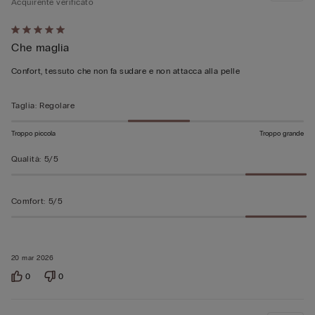
Acquirente verificato
Valutato
Che maglia
5
su
Confort, tessuto che non fa sudare e non attacca alla pelle
5
Taglia
:
Regolare
Troppo piccola
Troppo grande
Qualità
:
5/5
Comfort
:
5/5
20 mar 2026
0
0