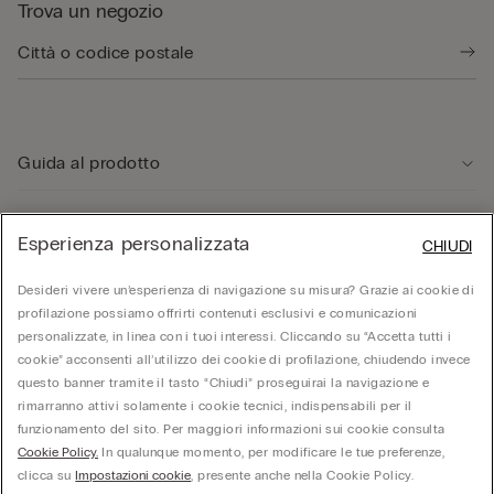
Trova un negozio
Guida al prodotto
Servizio clienti
Esperienza personalizzata
CHIUDI
Desideri vivere un’esperienza di navigazione su misura? Grazie ai cookie di
Area Legale
profilazione possiamo offrirti contenuti esclusivi e comunicazioni
personalizzate, in linea con i tuoi interessi. Cliccando su “Accetta tutti i
cookie” acconsenti all’utilizzo dei cookie di profilazione, chiudendo invece
Corporate
questo banner tramite il tasto “Chiudi” proseguirai la navigazione e
rimarranno attivi solamente i cookie tecnici, indispensabili per il
funzionamento del sito. Per maggiori informazioni sui cookie consulta
© Calzedonia S.p.A | P.iva 02253210237 | Sede Legale: Malcesine (VR), Via Portici
Cookie Policy.
In qualunque momento, per modificare le tue preferenze,
Umberto Primo n. 5/3 | Cod. Fisc. e n.iscr. al Reg. Imprese di Verona: 01037050422 |
REA: VR – 205310 | Capitale sociale: Euro 212.000.000,00 | Società soggetta a
clicca su
Impostazioni cookie
, presente anche nella Cookie Policy.
direzione e coordinamento di Oniverse Holding S.p.A.