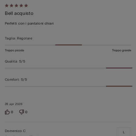
Valutato
Bell acquisto
5
su
Perfetti con i pantaloni chiari
5
Taglia
:
Regolare
Troppo piccola
Troppo grande
Qualità
:
5/5
Comfort
:
5/5
28 apr 2026
0
0
Domenico C
L