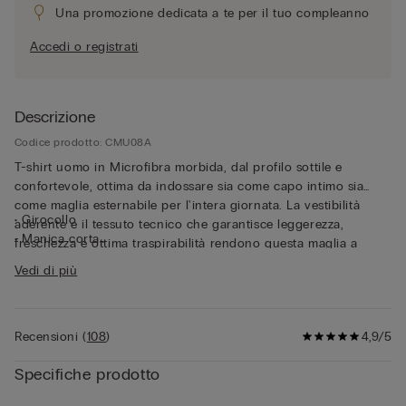
Una promozione dedicata a te per il tuo compleanno
Accedi o registrati
Descrizione
Codice prodotto: CMU08A
T-shirt uomo in Microfibra morbida, dal profilo sottile e
confortevole, ottima da indossare sia come capo intimo sia
come maglia esternabile per l'intera giornata. La vestibilità
• Girocollo
aderente e il tessuto tecnico che garantisce leggerezza,
• Manica corta
freschezza e ottima traspirabilità rendono questa maglia a
• Vestibilità aderente
maniche corte ideale anche per l’attività sportiva.
Vedi di più
• Il modello è alto 185 cm e indossa la taglia L
Recensioni
(
108
)
4,9/5
Specifiche prodotto