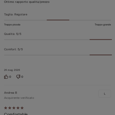
su
Ottimo rapporto qualità/prezzo
5
Taglia
:
Regolare
Troppo piccola
Troppo grande
Qualità
:
5/5
Comfort
:
5/5
24 mag 2026
0
0
Andrea B
L
Acquirente verificato
Valutato
Comfortable