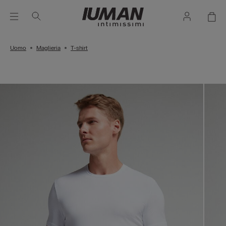
Uomo
Maglieria
T-shirt