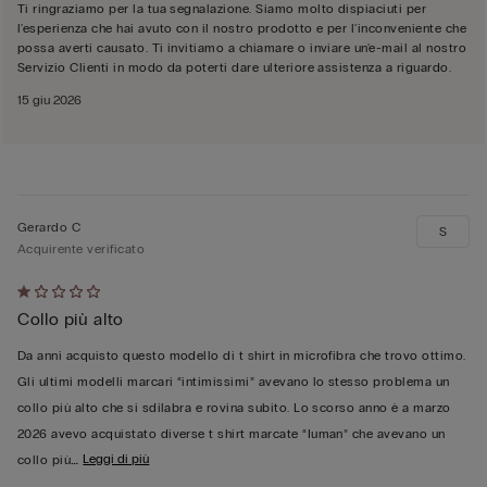
Ti ringraziamo per la tua segnalazione. Siamo molto dispiaciuti per
l'esperienza che hai avuto con il nostro prodotto e per l'inconveniente che
possa averti causato. Ti invitiamo a chiamare o inviare un'e-mail al nostro
Servizio Clienti in modo da poterti dare ulteriore assistenza a riguardo.
15 giu 2026
Gerardo C
S
Acquirente verificato
Valutato
Collo più alto
1
su
Da anni acquisto questo modello di t shirt in microfibra che trovo ottimo.
5
Gli ultimi modelli marcari “intimissimi” avevano lo stesso problema un
collo più alto che si sdilabra e rovina subito. Lo scorso anno è a marzo
2026 avevo acquistato diverse t shirt marcate “Iuman” che avevano un
…
Leggi di più
collo più