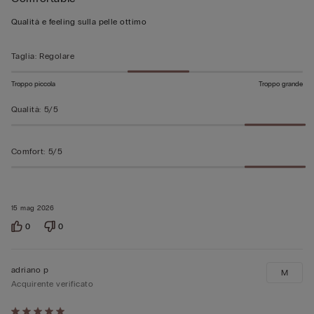
5
su
Qualità e feeling sulla pelle ottimo
5
Taglia
:
Regolare
Troppo piccola
Troppo grande
Qualità
:
5/5
Comfort
:
5/5
15 mag 2026
0
0
adriano p
M
Acquirente verificato