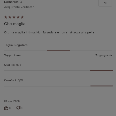
Domenico C
M
Acquirente verificato
Valutato
Che maglia
5
su
Ottima maglia intima. Non fa sudare e non si attacca alla pelle
5
Taglia
:
Regolare
Troppo piccola
Troppo grande
Qualità
:
5/5
Comfort
:
5/5
20 mar 2026
0
0