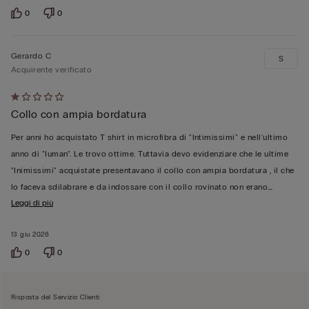
0
0
Gerardo C
S
Acquirente verificato
Valutato
Collo con ampia bordatura
1
su
Per anni ho acquistato T shirt in microfibra di "Intimissimi" e nell'ultimo
5
anno di "Iuman". Le trovo ottime. Tuttavia devo evidenziare che le ultime
"Inimissimi" acquistate presentavano il collo con ampia bordatura , il che
…
lo faceva sdilabrare e da indossare con il collo rovinato non erano
Leggi di più
13 giu 2026
0
0
Risposta del Servizio Clienti