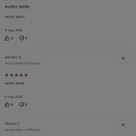
Valutato
molto bello
5
su
molto bello
5
6 mag 2026
0
0
adriano p
M
Acquirente verificato
Valutato
5
molto bene
su
6 mag 2026
5
0
0
Chiara C
M
Acquirente verificato