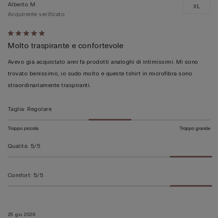
Alberto M
XL
Acquirente verificato
Valutato
Molto traspirante e confortevole
5
su
Avevo già acquistato anni fa prodotti analoghi di intimissimi. Mi sono
5
trovato benissimo, io sudo molto e queste tshirt in microfibra sono
straordinariamente traspiranti.
Taglia
:
Regolare
Troppo piccola
Troppo grande
Qualità
:
5/5
Comfort
:
5/5
25 giu 2026