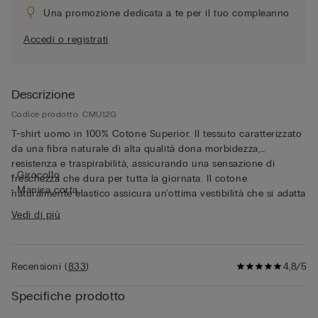
Una promozione dedicata a te per il tuo compleanno
Accedi o registrati
Descrizione
Codice prodotto: CMU12G
T-shirt uomo in 100% Cotone Superior. Il tessuto caratterizzato
da una fibra naturale di alta qualità dona morbidezza,
resistenza e traspirabilità, assicurando una sensazione di
• Girocollo
freschezza che dura per tutta la giornata. Il cotone
• Manica corta
naturalmente elastico assicura un'ottima vestibilità che si adatta
• Vestibilità aderente
perfettamente alle forme del corpo, garantendo costante
Vedi di più
• Il modello è alto 185 cm e indossa la taglia L
libertà nei movimenti. Questa maglia a maniche corte in cotone
si distingue per la sua semplicità e praticità, rendendola
perfetta sia come capo intimo che come t-shirt esternabile.
Recensioni
(
833
)
4,8/5
Specifiche prodotto