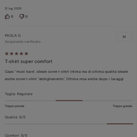
12 lug 2026
0
0
PAOLA G
M
Acquirente verificato
Valutato
T-shirt super comfort
5
su
Capo "must have", ideale come t-shirt intima ma di ottima qualità ideale
5
anche come t-shirt "abbigliamento". Ottima resa anche dopo i lavaggi
Taglia
:
Regolare
Troppo piccola
Troppo grande
Qualità
:
5/5
Comfort
:
5/5