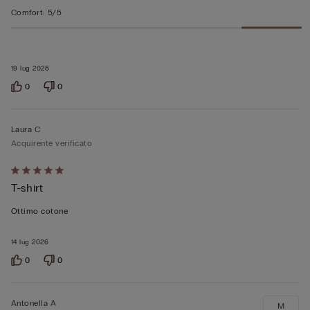
Comfort
:
5/5
19 lug 2026
0
0
Laura C
Acquirente verificato
Valutato
T-shirt
5
su
Ottimo cotone
5
14 lug 2026
0
0
Antonella A
M