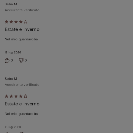
Seba M
Acquirente verificato
Valutato
Estate e inverno
4
su
Nel mio guardaroba
5
13 lug 2026
0
0
Seba M
Acquirente verificato
Valutato
Estate e inverno
4
su
Nel mio guardaroba
5
13 lug 2026