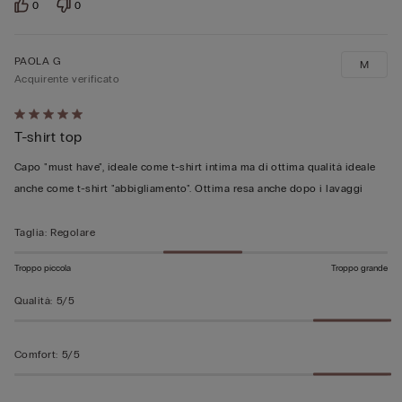
0
0
PAOLA G
M
Acquirente verificato
Valutato
T-shirt top
5
su
Capo "must have", ideale come t-shirt intima ma di ottima qualità ideale
5
anche come t-shirt "abbigliamento". Ottima resa anche dopo i lavaggi
Taglia
:
Regolare
Troppo piccola
Troppo grande
Qualità
:
5/5
Comfort
:
5/5