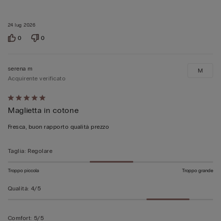
24 lug 2026
0
0
serena m
M
Acquirente verificato
Valutato
Maglietta in cotone
5
su
Fresca, buon rapporto qualità prezzo
5
Taglia
:
Regolare
Troppo piccola
Troppo grande
Qualità
:
4/5
Comfort
:
5/5