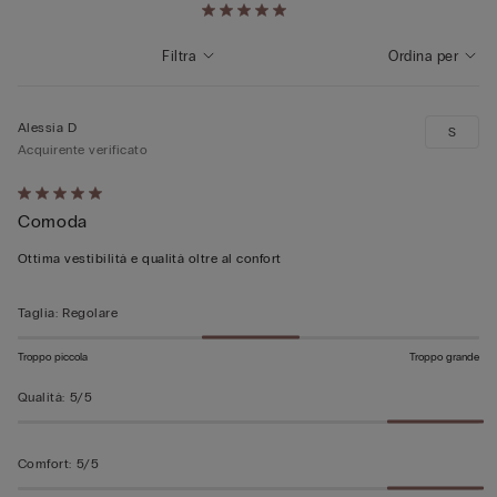
Filtra
Ordina per
Alessia D
S
Acquirente verificato
Valutato
Comoda
5
su
Ottima vestibilità e qualità oltre al confort
5
Taglia
:
Regolare
Troppo piccola
Troppo grande
Qualità
:
5/5
Comfort
:
5/5