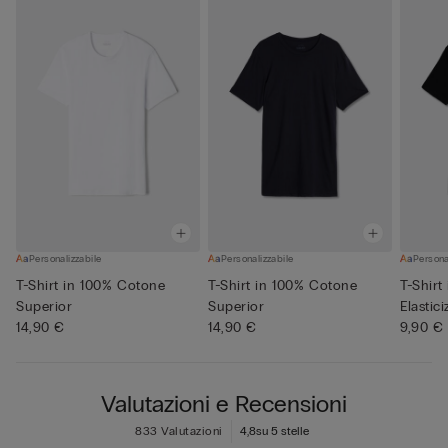
Personalizzabile
Personalizzabile
Persona
T-Shirt in 100% Cotone
T-Shirt in 100% Cotone
T-Shirt
Superior
Superior
Elastic
14,90 €
14,90 €
9,90 €
Valutazioni e Recensioni
833 Valutazioni
4,8
su 5 stelle