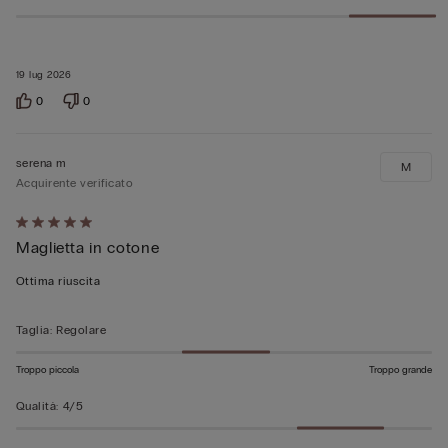
19 lug 2026
0
0
serena m
M
Acquirente verificato
Valutato
Maglietta in cotone
5
su
Ottima riuscita
5
Taglia
:
Regolare
Troppo piccola
Troppo grande
Qualità
:
4/5