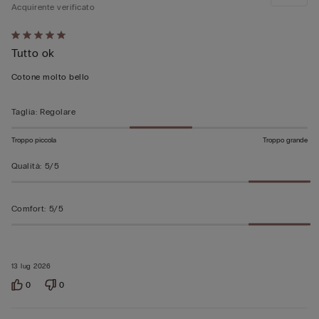
Acquirente verificato
Valutato
Tutto ok
5
su
Cotone molto bello
5
Taglia
:
Regolare
Troppo piccola
Troppo grande
Qualità
:
5/5
Comfort
:
5/5
13 lug 2026
0
0