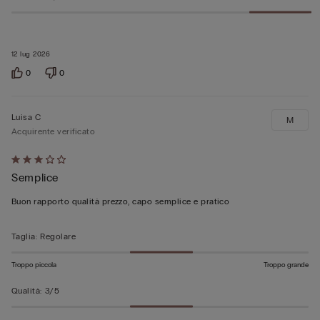
12 lug 2026
0
0
Luisa C
M
Acquirente verificato
Valutato
Semplice
3
su
Buon rapporto qualità prezzo, capo semplice e pratico
5
Taglia
:
Regolare
Troppo piccola
Troppo grande
Qualità
:
3/5