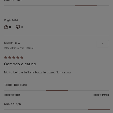
Comfort
:
4/5
18 giu 2026
0
0
Marianna G
4
Acquirente verificato
Valutato
Comodo e carino
5
su
Molto bello e bella la balza in pizzo. Non segna.
5
Taglia
:
Regolare
Troppo piccola
Troppo grande
Qualità
:
5/5