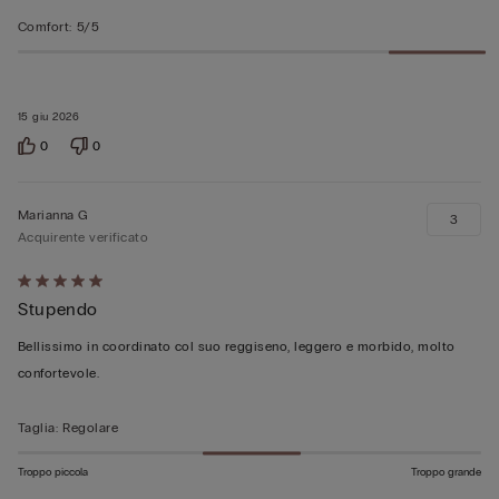
Comfort
:
5/5
15 giu 2026
0
0
Marianna G
3
Acquirente verificato
Valutato
Stupendo
5
su
Bellissimo in coordinato col suo reggiseno, leggero e morbido, molto
5
confortevole.
Taglia
:
Regolare
Troppo piccola
Troppo grande