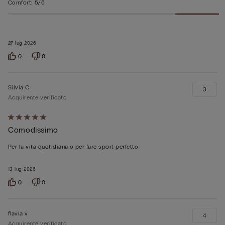
Comfort
:
5/5
27 lug 2026
0
0
Silvia C
3
Acquirente verificato
Valutato
Comodissimo
5
su
Per la vita quotidiana o per fare sport perfetto
5
13 lug 2026
0
0
flavia v
4
Acquirente verificato