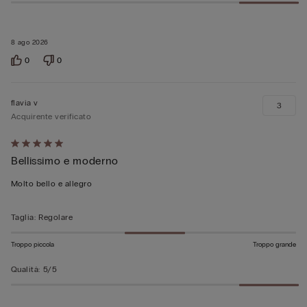
8 ago 2026
0
0
flavia v
3
Acquirente verificato
Valutato
Bellissimo e moderno
5
su
Molto bello e allegro
5
Taglia
:
Regolare
Troppo piccola
Troppo grande
Qualità
:
5/5