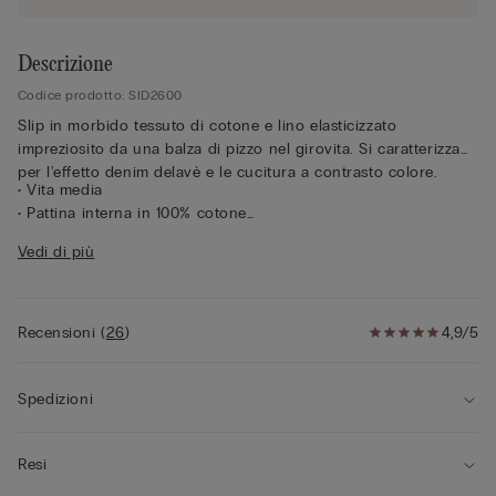
Descrizione
Codice prodotto: SID2600
Slip in morbido tessuto di cotone e lino elasticizzato
impreziosito da una balza di pizzo nel girovita. Si caratterizza
per l'effetto denim delavè e le cucitura a contrasto colore.
• Vita media
• Pattina interna in 100% cotone
• Aderisce morbidamente al corpo
Vedi di più
• La modella è alta 175 cm e indossa la taglia 2 / S
Recensioni
(
26
)
4,9/5
Spedizioni
Resi