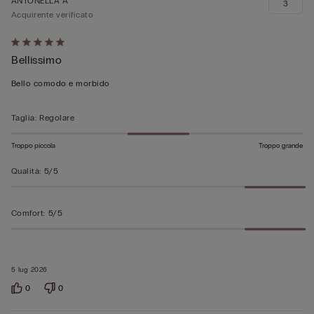
ANTONELLA A
3
Acquirente verificato
Valutato
Bellissimo
5
su
Bello comodo e morbido
5
Taglia
:
Regolare
Troppo piccola
Troppo grande
Qualità
:
5/5
Comfort
:
5/5
5 lug 2026
0
0