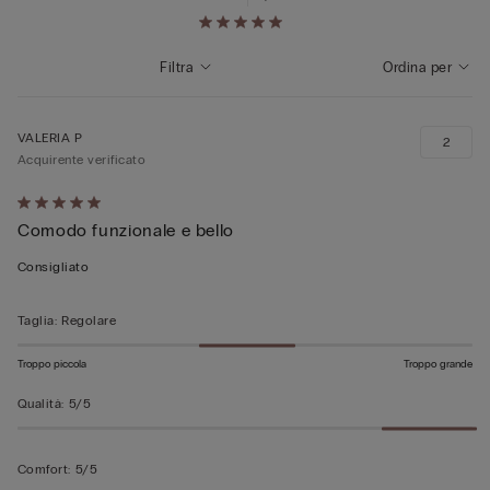
Filtra
Ordina per
VALERIA P
2
Acquirente verificato
Valutato
Comodo funzionale e bello
5
su
Consigliato
5
Taglia
:
Regolare
Troppo piccola
Troppo grande
Qualità
:
5/5
Comfort
:
5/5