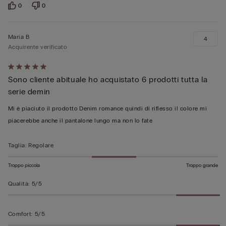
0
0
Maria B
4
Acquirente verificato
Valutato
Sono cliente abituale ho acquistato 6 prodotti tutta la
5
serie demin
su
5
Mi è piaciuto il prodotto Denim romance quindi di riflesso il colore mi
piacerebbe anche il pantalone lungo ma non lo fate
Taglia
:
Regolare
Troppo piccola
Troppo grande
Qualità
:
5/5
Comfort
:
5/5