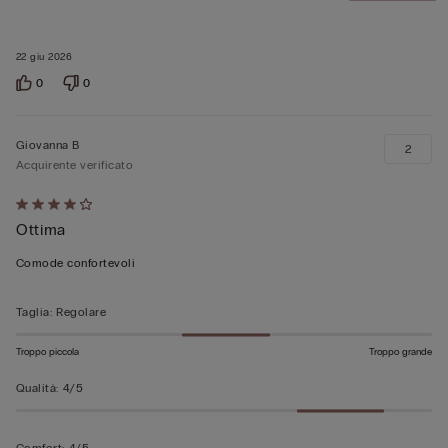
22 giu 2026
0
0
Giovanna B
2
Acquirente verificato
Valutato
Ottima
4
su
Comode confortevoli
5
Taglia
:
Regolare
Troppo piccola
Troppo grande
Qualità
:
4/5