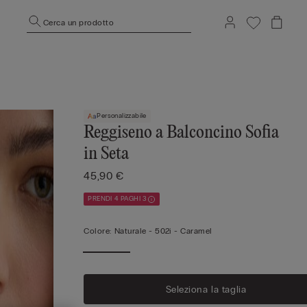
Cerca un prodotto
Personalizzabile
Reggiseno a Balconcino Sofia
in Seta
45,90 €
PRENDI 4 PAGHI 3
Colore:
Naturale -
502i - Caramel
Seleziona la taglia