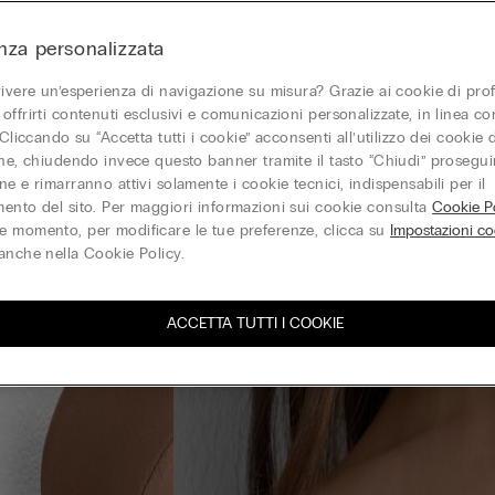
nza personalizzata
vivere un’esperienza di navigazione su misura? Grazie ai cookie di prof
offrirti contenuti esclusivi e comunicazioni personalizzate, in linea con
 Cliccando su “Accetta tutti i cookie” acconsenti all’utilizzo dei cookie d
one, chiudendo invece questo banner tramite il tasto “Chiudi” proseguir
e e rimarranno attivi solamente i cookie tecnici, indispensabili per il
ento del sito. Per maggiori informazioni sui cookie consulta
Cookie Po
 momento, per modificare le tue preferenze, clicca su
Impostazioni co
anche nella Cookie Policy.
ACCETTA TUTTI I COOKIE