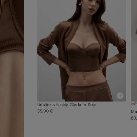
P
Bustier a Fascia Giada in Seta
59,90 €
Ma
89