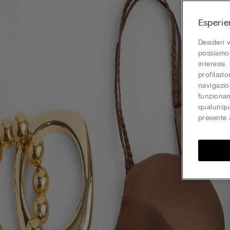
Esperie
Desideri 
possiamo 
interessi.
profilazi
navigazion
funzionam
qualunque
presente 