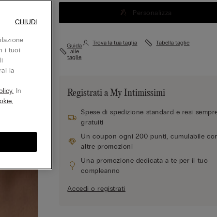
Personalizza
CHIUDI
ilazione
Trova la tua taglia
Tabella taglie
Guida
 i tuoi
alle
taglie
i
ai la
licy.
In
Registrati a My Intimissimi
okie
,
Spese di spedizione standard e resi sempr
gratuiti
Un coupon ogni 200 punti, cumulabile co
altre promozioni
Una promozione dedicata a te per il tuo
compleanno
Accedi o registrati