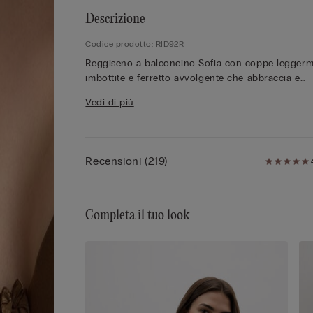
Descrizione
Codice prodotto: RID92R
Reggiseno a balconcino Sofia con coppe legger
imbottite e ferretto avvolgente che abbraccia e
sostiene il seno. E' realizzato in seta leggermente
Vedi di più
elasticizzata ed il girotorace è doppiato in tulle p
una maggior aderenza al corpo. Le spalline sono
regolabili nella parte posteriore e presentano
l'elegante doppia spallina a treccina sul davanti
Recensioni
(
219
)
mentre nelle taglie 3D-4C-5B sono realizzate
interamente in elastico per garantire una totale
regolazione. E' un modello che conferisce un ott
sostegno e valorizza il décolleté arrotondando le
Completa il tuo look
forme per uno stile sensuale e raffinato.