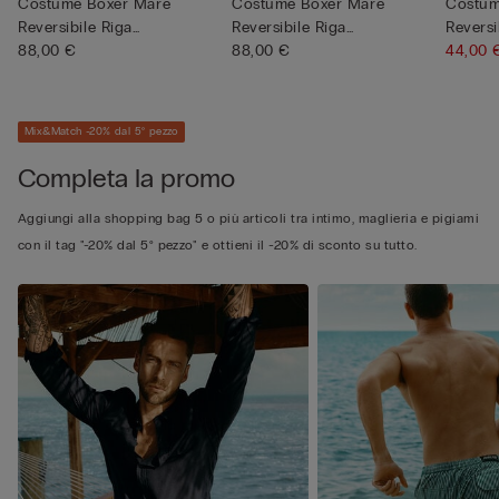
Costume Boxer Mare
Costume Boxer Mare
Costum
Reversibile Riga
Reversibile Riga
Reversi
Bianco/Azzurro
88,00 €
Bianco/Verde
88,00 €
Multicol
44,00
Mix&Match -20% dal 5° pezzo
Completa la promo
Aggiungi alla shopping bag 5 o più articoli tra intimo, maglieria e pigiami
con il tag "-20% dal 5° pezzo" e ottieni il -20% di sconto su tutto.