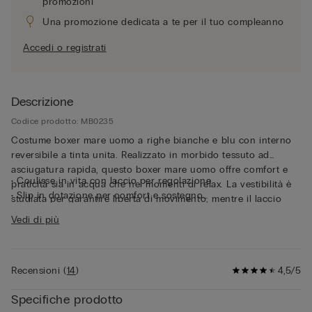
promozioni
Una promozione dedicata a te per il tuo compleanno
Accedi o registrati
Descrizione
Codice prodotto: MB0235
Costume boxer mare uomo a righe bianche e blu con interno
reversibile a tinta unita. Realizzato in morbido tessuto ad
asciugatura rapida, questo boxer mare uomo offre comfort e
• Coulisse in vita con laccio per regolazione
praticità sia in acqua che nei momenti di relax. La vestibilità è
• Slip in dotazione per comfort e sostegno
studiata per garantire libertà di movimento, mentre il laccio
• Tasche laterali
regolabile in vita assicura una chiusura personalizzabile,
Vedi di più
• Tasca posteriore con chiusura a calamita
adattandosi perfettamente al corpo. Il pratico occhiello laterale
• Apribottiglie in metallo
permette di agganciare le chiavi o l’originale apribottiglie in
• Occhiello nella tasca posteriore
metallo in dotazione, dettaglio funzionale e distintivo. Questo
• Logo posteriore
Recensioni
(
14
)
4,5/5
costume boxer mare uomo ha uno slip in microfibra leggera
• Lunghezza media
con morbido elastio a vista con logo in dotazione, perfetto per
• Vestibilità regular
Specifiche prodotto
garantire sostegno e comfort. Versatile e di tendenza, questo