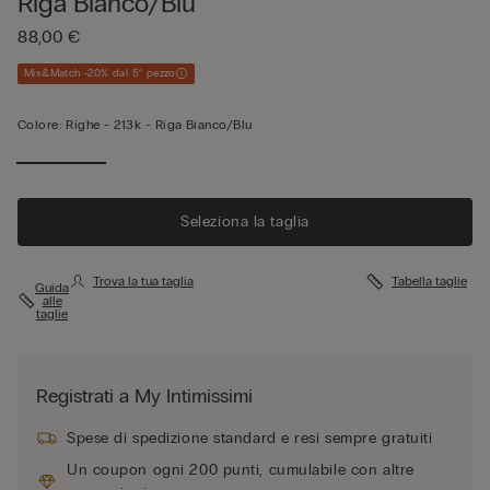
Riga Bianco/Blu
88,00 €
Mix&Match -20% dal 5° pezzo
Colore:
Righe -
213k - Riga Bianco/blu
Seleziona la taglia
Trova la tua taglia
Tabella taglie
Guida
alle
taglie
Registrati a My Intimissimi
Spese di spedizione standard e resi sempre gratuiti
Un coupon ogni 200 punti, cumulabile con altre