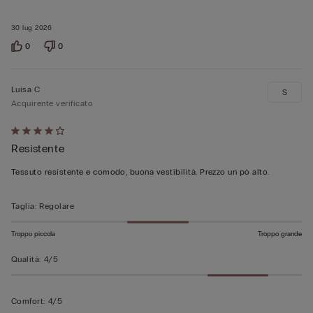
30 lug 2026
0
0
Luisa C
S
Acquirente verificato
Valutato
Resistente
4
su
Tessuto resistente e comodo, buona vestibilità. Prezzo un pò alto.
5
Taglia
:
Regolare
Troppo piccola
Troppo grande
Qualità
:
4/5
Comfort
:
4/5