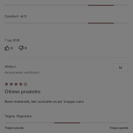
Comfort
:
4/5
7 lug 2026
0
0
Alida L
M
Acquirente verificato
Valutato
Ottimo prodotto
4
su
Buon materiale, bel costume un po’ troppo caro
5
Taglia
:
Regolare
Troppo piccola
Troppo grande