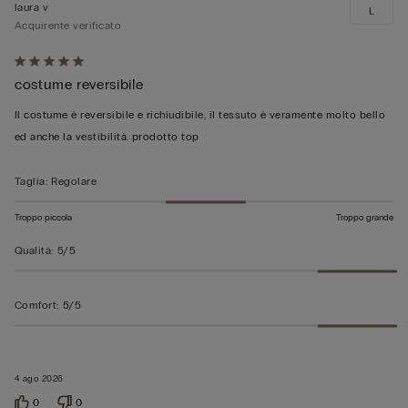
laura v
L
Acquirente verificato
Valutato
costume reversibile
5
su
Il costume è reversibile e richiudibile, il tessuto è veramente molto bello
5
ed anche la vestibilità. prodotto top
Taglia
:
Regolare
Troppo piccola
Troppo grande
Qualità
:
5/5
Comfort
:
5/5
4 ago 2026
0
0