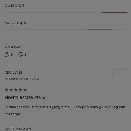
Qualità
:
5/5
Comfort
:
4/5
15 giu 2026
0
0
CECILIA M
L
Acquirente verificato
Valutato
Novità estate 2026
5
su
Ottimo tessuto, simpatico il gadget ma il vero plus sono gli slip bagnoin
5
dotazione!
Taglia
:
Regolare