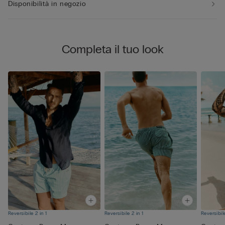
Disponibilità in negozio
Completa il tuo look
Reversibile 2 in 1
Reversibile 2 in 1
Reversibile