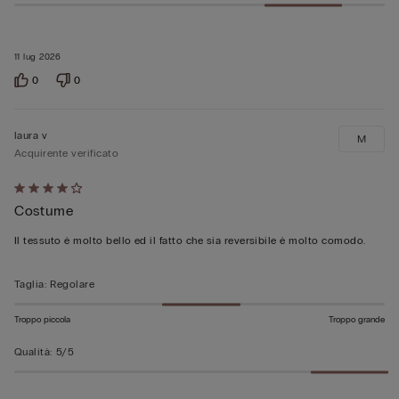
11 lug 2026
0
0
laura v
M
Acquirente verificato
Valutato
Costume
4
su
Il tessuto è molto bello ed il fatto che sia reversibile è molto comodo.
5
Taglia
:
Regolare
Troppo piccola
Troppo grande
Qualità
:
5/5