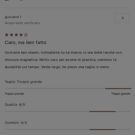
giovanni f
S
Acquirente verificato
Valutato
Caro, ma ben fatto
4
su
Costume ben ideato, richiudibile su se stesso in una delle tasche con
5
chiusura magnetica. Molto caro per essere di plastica, vedremo la
durabilità col tempo. Veste largo, ho preso una taglia in meno
Taglia
:
Troppo grande
Troppo piccola
Troppo grande
Qualità
:
4/5
Comfort
:
4/5