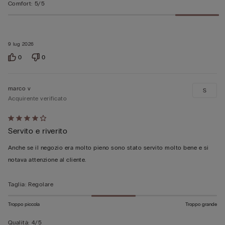
Comfort
:
5/5
9 lug 2026
0
0
marco v
S
Acquirente verificato
Valutato
Servito e riverito
4
su
Anche se il negozio era molto pieno sono stato servito molto bene e si
5
notava attenzione al cliente.
Taglia
:
Regolare
Troppo piccola
Troppo grande
Qualità
:
4/5