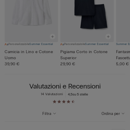
Personalizzabile
Summer Essential
Personalizzabile
Summer Essential
Summer Es
Camicia in Lino e Cotone
Pigiama Corto in Cotone
Fantas
Uomo
Superior
Fascett
39,90 €
29,90 €
5,00 €
Valutazioni e Recensioni
14 Valutazioni
4,5
su 5 stelle
Filtra
Ordina per