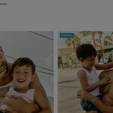
ento.
Dad&Son