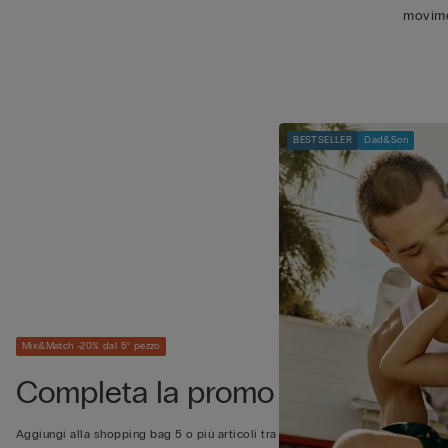
movim
BESTSELLER
Dad&Son
Mix&Match -20% dal 5° pezzo
Completa la promo
Aggiungi alla shopping bag 5 o più articoli tra