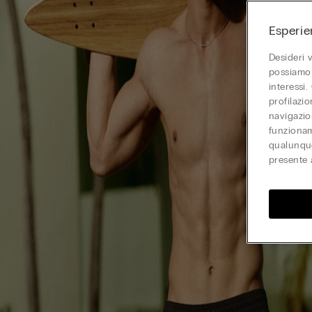
Esperie
Desideri 
possiamo 
interessi.
profilazi
navigazion
funzionam
qualunque
presente 