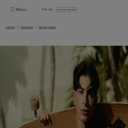
Menu
Per lei:
Uomo
Costumi
Boxer mare