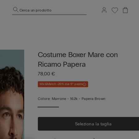
Cerca un prodotto
Costume Boxer Mare con
Ricamo Papera
78,00 €
Mix&Match -20% dal 5° pezzo
Colore:
Marrone -
162k - Papera Brown
Seleziona la taglia