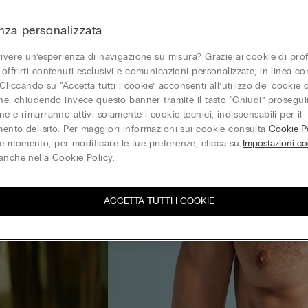
nza personalizzata
vivere un’esperienza di navigazione su misura? Grazie ai cookie di prof
offrirti contenuti esclusivi e comunicazioni personalizzate, in linea con
 Cliccando su “Accetta tutti i cookie” acconsenti all’utilizzo dei cookie d
one, chiudendo invece questo banner tramite il tasto “Chiudi” proseguir
e e rimarranno attivi solamente i cookie tecnici, indispensabili per il
ento del sito. Per maggiori informazioni sui cookie consulta
Cookie Po
 momento, per modificare le tue preferenze, clicca su
Impostazioni co
anche nella Cookie Policy.
ACCETTA TUTTI I COOKIE