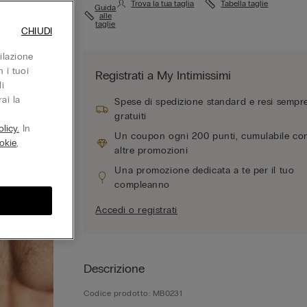
Trova la tua taglia
Tabella taglie
Guida
alle
taglie
CHIUDI
ilazione
 i tuoi
Registrati a My Intimissimi
i
ai la
Spese di spedizione standard e resi sempr
gratuiti
licy.
In
Un coupon ogni 200 punti, cumulabile co
okie
,
altre promozioni
Una promozione dedicata a te per il tuo
compleanno
Accedi o registrati
Descrizione
Codice prodotto: MB0231