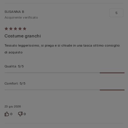
SUSANNA B
S
Acquirente verificato
Valutato
Costume granchi
5
su
Tessuto leggerissimo, si piega e si chiude in una tasca ottimo consiglio
5
di acquisto
Qualità
:
5/5
Comfort
:
5/5
23 giu 2026
0
0