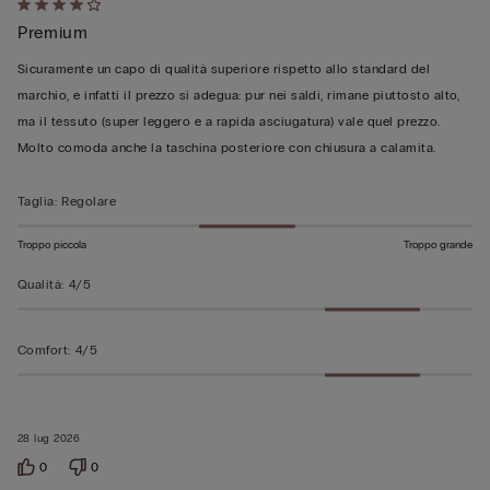
Valutato
Premium
4
su
Sicuramente un capo di qualità superiore rispetto allo standard del
5
marchio, e infatti il prezzo si adegua: pur nei saldi, rimane piuttosto alto,
ma il tessuto (super leggero e a rapida asciugatura) vale quel prezzo.
Molto comoda anche la taschina posteriore con chiusura a calamita.
Taglia
:
Regolare
Troppo piccola
Troppo grande
Qualità
:
4/5
Comfort
:
4/5
28 lug 2026
0
0