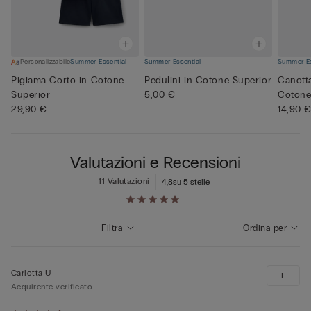
Personalizzabile
Summer Essential
Summer Essential
Summer Es
Pigiama Corto in Cotone
Pedulini in Cotone Superior
Canott
Superior
5,00 €
Cotone
29,90 €
14,90 
Valutazioni e Recensioni
11 Valutazioni
4,8
su 5 stelle
Filtra
Ordina per
Carlotta U
L
Acquirente verificato