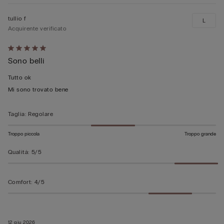
tullio f
L
Acquirente verificato
Valutato
Sono belli
5
su
Tutto ok
5
Mi sono trovato bene
Taglia
:
Regolare
Troppo piccola
Troppo grande
Qualità
:
5/5
Comfort
:
4/5
12 giu 2026