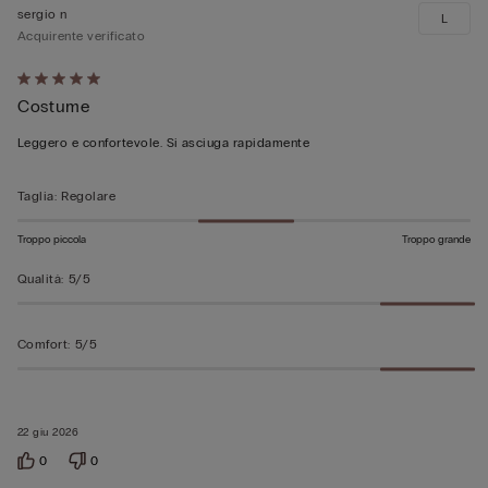
sergio n
L
Acquirente verificato
Valutato
Costume
5
su
Leggero e confortevole. Si asciuga rapidamente
5
Taglia
:
Regolare
Troppo piccola
Troppo grande
Qualità
:
5/5
Comfort
:
5/5
22 giu 2026
0
0