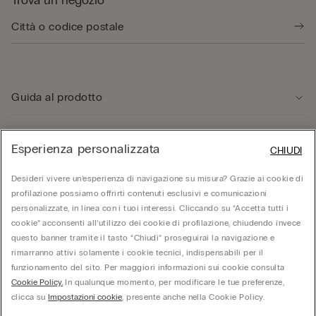
Guida al prodotto
Servizio clienti
Esperienza personalizzata
CHIUDI
Desideri vivere un’esperienza di navigazione su misura? Grazie ai cookie di
Area Legale
profilazione possiamo offrirti contenuti esclusivi e comunicazioni
personalizzate, in linea con i tuoi interessi. Cliccando su “Accetta tutti i
cookie” acconsenti all’utilizzo dei cookie di profilazione, chiudendo invece
Corporate
questo banner tramite il tasto “Chiudi” proseguirai la navigazione e
rimarranno attivi solamente i cookie tecnici, indispensabili per il
funzionamento del sito. Per maggiori informazioni sui cookie consulta
© Calzedonia S.p.A | P.iva 02253210237 | Sede Legale: Malcesine (VR), Via Portici
Cookie Policy.
In qualunque momento, per modificare le tue preferenze,
Umberto Primo n. 5/3 | Cod. Fisc. e n.iscr. al Reg. Imprese di Verona: 01037050422 |
REA: VR – 205310 | Capitale sociale: Euro 212.000.000,00 | Società soggetta a
clicca su
Impostazioni cookie
, presente anche nella Cookie Policy.
direzione e coordinamento di Oniverse Holding S.p.A.