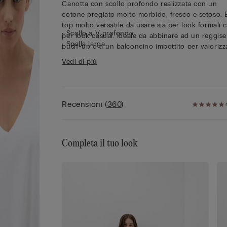
Canotta con scollo profondo realizzata con un
cotone pregiato molto morbido, fresco e setoso. 
top molto versatile da usare sia per look formali 
• Scollo a V profondo
per look casual. Ideale da abbinare ad un reggis
• Spalla larga
push-up o a un balconcino imbottito per valorizz
• Spacchetti laterali
la scollatura.
Vedi di più
• Vestibilità regular
• 100% cotone
• La modella è alta 175 cm e indossa la taglia S
Recensioni
(
360
)
Completa il tuo look