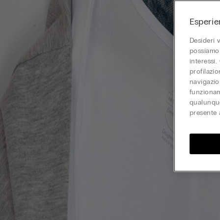
Esperie
Desideri 
possiamo 
interessi.
profilazi
navigazion
funzionam
qualunque
presente 