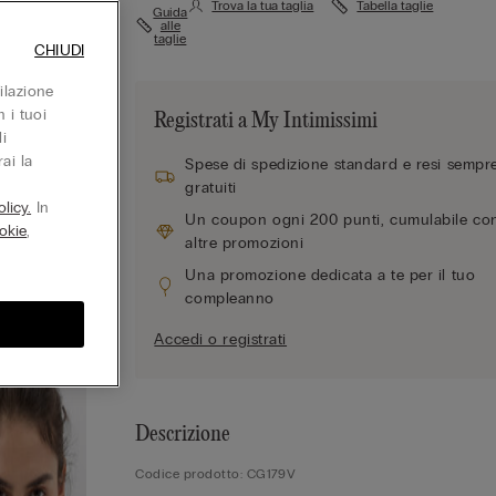
Trova la tua taglia
Tabella taglie
Guida
alle
taglie
CHIUDI
ilazione
 i tuoi
Registrati a My Intimissimi
i
ai la
Spese di spedizione standard e resi sempr
gratuiti
licy.
In
Un coupon ogni 200 punti, cumulabile co
okie
,
altre promozioni
Una promozione dedicata a te per il tuo
compleanno
Accedi o registrati
Descrizione
Codice prodotto: CG179V