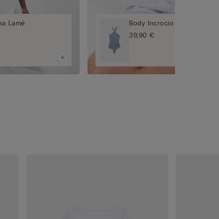
ina Lamè
Body Incrocio Costina Lam
39,90 €