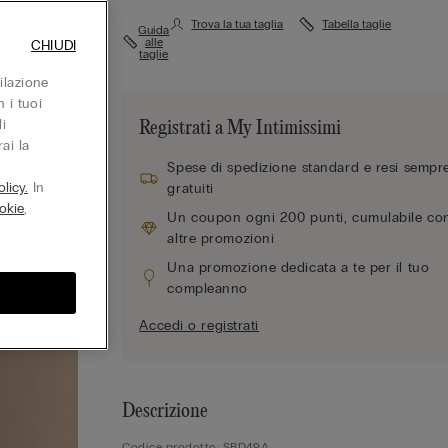
Trova la tua taglia
Tabella taglie
Guida
alle
CHIUDI
taglie
ilazione
 i tuoi
i
Registrati a My Intimissimi
ai la
Spese di spedizione standard e resi sempr
licy.
In
gratuiti
okie
,
Un coupon ogni 200 punti, cumulabile co
altre promozioni
Una promozione dedicata a te per il tuo
compleanno
Accedi o registrati
Descrizione
Codice prodotto: SBD49A