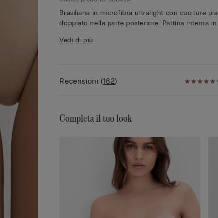
Brasiliana in microfibra ultralight con cuciture pia
doppiato nella parte posteriore. Pattina interna in
100% cotone.
Vedi di più
La modella è alta 175 cm e indossa la taglia 2 / S.
La microfibra Intimissimi è semplicemente unica p
numerose peculiarità che la caratterizzano: ha un
Recensioni
(
162
)
mano molto morbida e ultrafine, è avvolgente e
setosa, quasi impalpabile, per un effetto “seconda
pelle“, è impercettibile all’indosso…è il perfetto alle
per ogni donna, tutti i giorni per ogni occasione.
Completa il tuo look