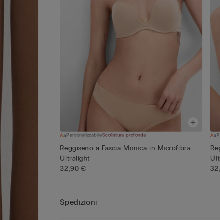
Personalizzabile
Scollatura profonda
P
Reggiseno a Fascia Monica in Microfibra
Re
Ultralight
Ult
32,90 €
32
Spedizioni