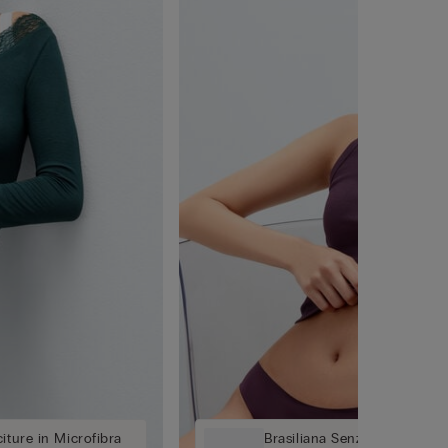
iture in Microfibra
Brasiliana Senza Cuciture in