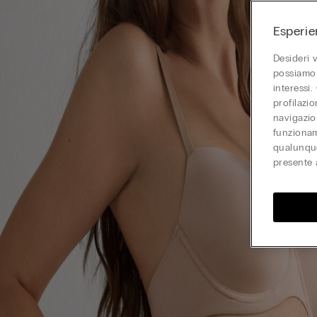
Esperie
Desideri 
possiamo 
interessi.
profilazi
navigazion
funzionam
qualunque
presente 